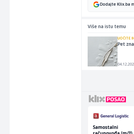
Dodajte Klix.ba 
Više na istu temu
UOČITE I
Pet zn
04.12.202
Direktor proizvodnje
Samostalni
pločastog namještaja
računovođa (m/ž)