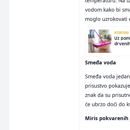
temperaturu. Na t
vodom kako bi sman
moglo uzrokovati e
KORISNI
Uz pomo
drveni
Smeđa voda
Smeđa voda jedan j
prisustvo pokazuje
znak da su prisutne
će ubrzo doći do k
Miris pokvarenih 