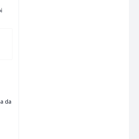
i
ja da