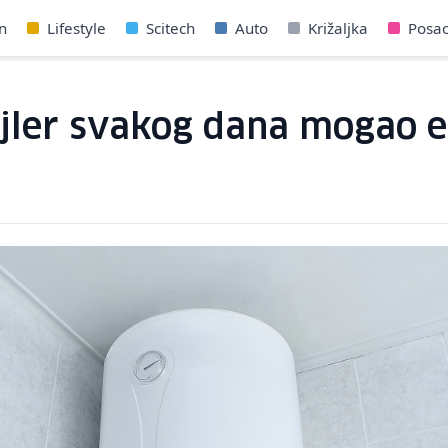
n
Lifestyle
Scitech
Auto
Križaljka
Posa
ojler svakog dana mogao e