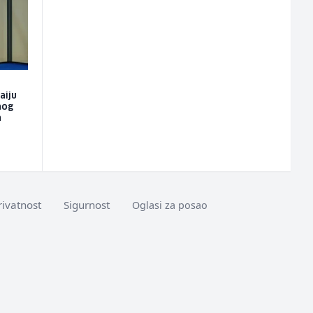
aiju
nog
h
rivatnost
Sigurnost
Oglasi za posao