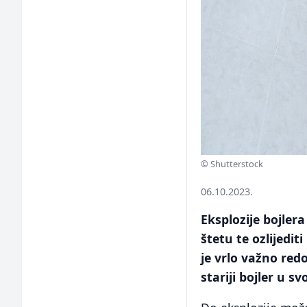
© Shutterstock
06.10.2023.
Eksplozije bojlera
štetu te ozlijedit
je vrlo važno red
stariji bojler u 