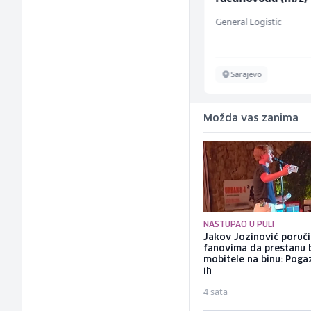
(m/ž)
Kalea
General Logistic
Ilijaš
Sarajevo
Možda vas zanima
NASTUPAO U PULI
Jakov Jozinović poruč
fanovima da prestanu 
mobitele na binu: Pogaz
ih
4 sata