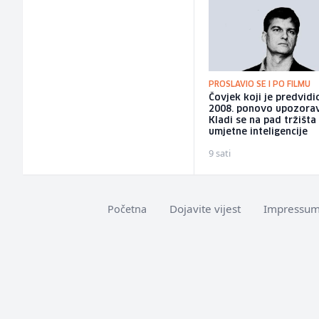
PROSLAVIO SE I PO FILMU
Čovjek koji je predvidi
2008. ponovo upozorav
Kladi se na pad tržišta
umjetne inteligencije
9 sati
Dojavite vijest
Impressu
Početna