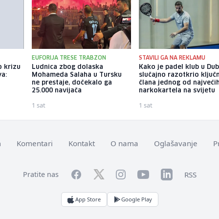
EUFORIJA TRESE TRABZON
STAVILI GA NA REKLAMU
o krizu
Ludnica zbog dolaska
Kako je padel klub u Dub
a:
Mohameda Salaha u Tursku
slučajno razotkrio ključ
ne prestaje, dočekalo ga
člana jednog od najveći
25.000 navijača
narkokartela na svijetu
1 sat
1 sat
m
Komentari
Kontakt
O nama
Oglašavanje
P
Facebook
YouTube
LinkedIn
Twitter
Instagram
RSS
Pratite nas
App Store
Google Play