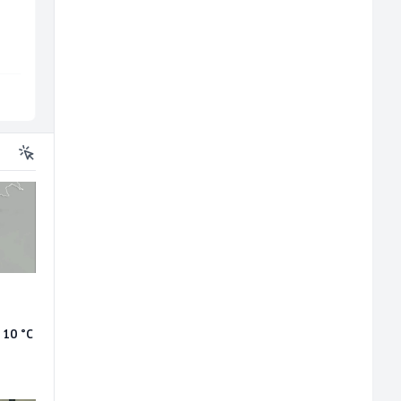
Jitasa
Restoran Golf Klub
Više lokacija
Sarajevo
u
 10 °C