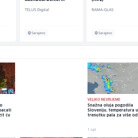
(m/w/d) für einen
TELUS Digital
RAMA-GLAS
bekannten deutschen
Energieversorger
Sarajevo
Sarajevo
VELIKO NEVRIJEME
io
Osigurano 20,3 miliona KM za
Snažna oluja pogodila
bacati
zapošljavanje osoba s
Sloveniju, temperatura 
it ću
invaliditetom, prvi put i za
trenutku pala za više od
one sa 50 posto invaliditeta
7 sati
1 sat