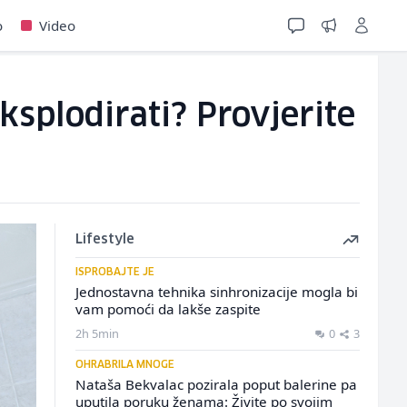
o
Video
ksplodirati? Provjerite
Lifestyle
ISPROBAJTE JE
Jednostavna tehnika sinhronizacije mogla bi
vam pomoći da lakše zaspite
2h 5min
0
3
OHRABRILA MNOGE
Nataša Bekvalac pozirala poput balerine pa
uputila poruku ženama: Živite po svojim