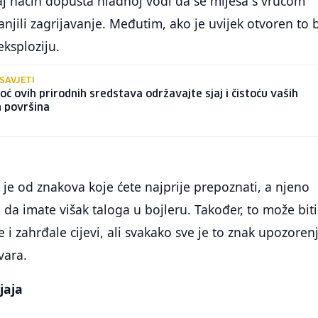
aj način dopušta hladnoj vodi da se miješa s vrućom
jili zagrijavanje. Međutim, ako je uvijek otvoren to b
ksploziju.
 SAVJETI
ć ovih prirodnih sredstava održavajte sjaj i čistoću vaših
h površina
e od znakova koje ćete najprije prepoznati, a njeno
 da imate višak taloga u bojleru. Također, to može biti
 i zahrđale cijevi, ali svakako sve je to znak upozoren
vara.
jaja