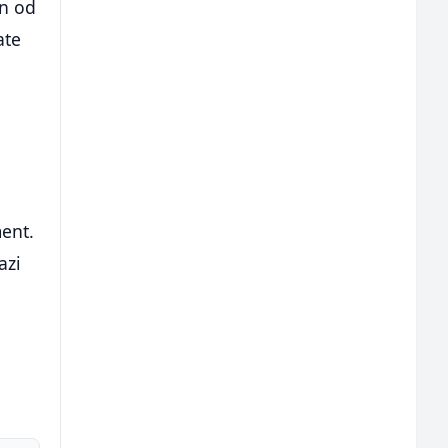
an od
ate
ment.
azi