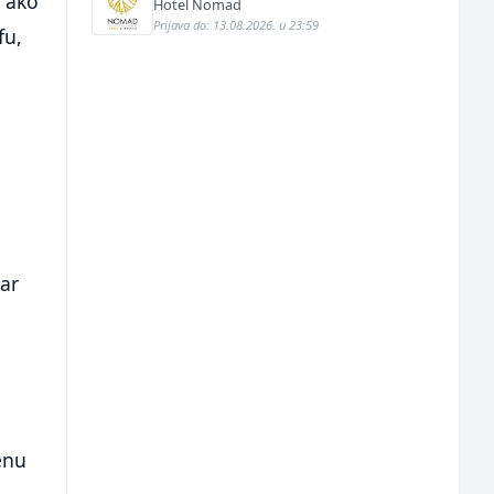
i ako
Hotel Nomad
Prijava do: 13.08.2026. u 23:59
fu,
tar
enu