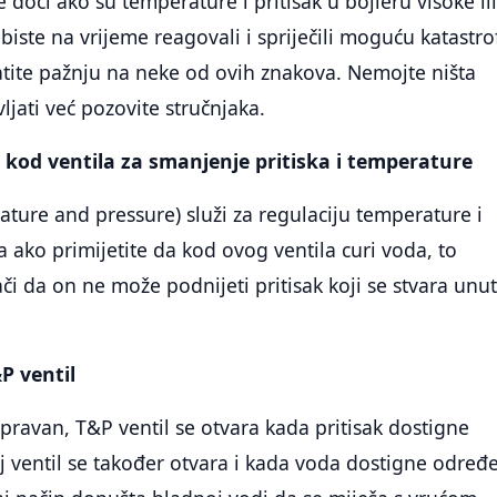
 doći ako su temperature i pritisak u bojleru visoke il
biste na vrijeme reagovali i spriječili moguću katastro
atite pažnju na neke od ovih znakova. Nemojte ništa
jati već pozovite stručnjaka.
kod ventila za smanjenje pritiska i temperature
ature and pressure) služi za regulaciju temperature i
 a ako primijetite da kod ovog ventila curi voda, to
ači da on ne može podnijeti pritisak koji se stvara unu
P ventil
spravan, T&P ventil se otvara kada pritisak dostigne
 ventil se također otvara i kada voda dostigne određ