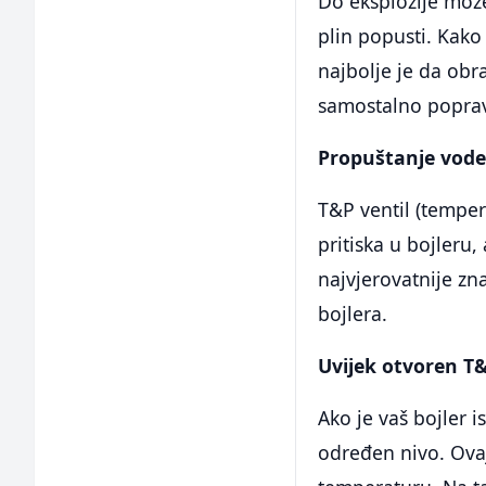
Do eksplozije može
plin popusti. Kako 
najbolje je da obr
samostalno popravl
Propuštanje vode 
T&P ventil (temper
pritiska u bojleru,
najvjerovatnije zn
bojlera.
Uvijek otvoren T&
Ako je vaš bojler i
određen nivo. Ovaj