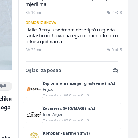
mjerilima
3h 10min
2
8
ODMOR IZ SNOVA
Halle Berry u sedmom desetljeću izgleda
fantastično: Uživa na egzotičnom odmoru i
prkosi godinama
3h 32min
0
5
Oglasi za posao
Diplomirani inženjer građevine (m/ž)
jeli
Ergas
Prijava do: 23.08.2026. u 23:59
eliku
Stoga
Zavarivač (MIG/MAG) (m/ž)
Irion Argerr
Prijava do: 02.09.2026. u 23:59
Konobar - Barmen (m/ž)