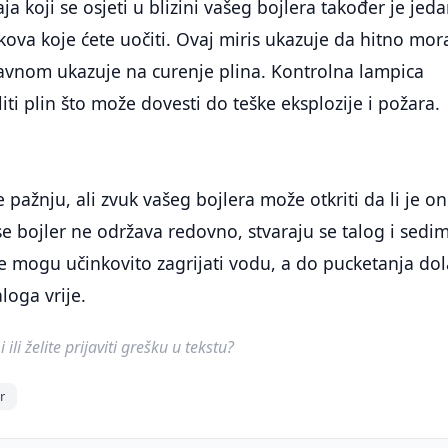
ja koji se osjeti u blizini vašeg bojlera također je jed
kova koje ćete uočiti. Ovaj miris ukazuje da hitno mor
uglavnom ukazuje na curenje plina. Kontrolna lampica
iti plin što može dovesti do teške eksplozije i požara.
pažnju, ali zvuk vašeg bojlera može otkriti da li je on
se bojler ne održava redovno, stvaraju se talog i sedi
ne mogu učinkovito zagrijati vodu, a do pucketanja dol
loga vrije.
ili želite prijaviti grešku u tekstu?
r