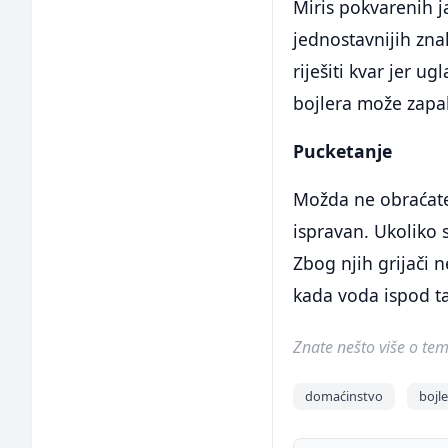
Miris pokvarenih ja
jednostavnijih zna
riješiti kvar jer 
bojlera može zapal
Pucketanje
Možda ne obraćate 
ispravan. Ukoliko 
Zbog njih grijači 
kada voda ispod ta
Znate nešto više o temi 
domaćinstvo
bojle