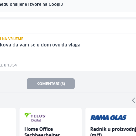
među omiljene izvore na Googlu
H NA VRIJEME
akova da vam se u dom uvukla vlaga
3. u 13:54
KOMENTARI (3)
Home Office
Radnik u proizvodnj
Sachbearbeiter
(m/ž)