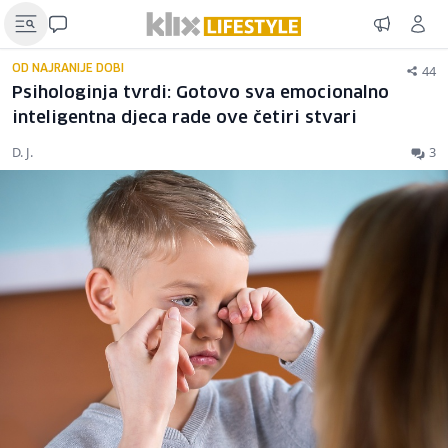
44
OD NAJRANIJE DOBI
Psihologinja tvrdi: Gotovo sva emocionalno
inteligentna djeca rade ove četiri stvari
D. J.
3