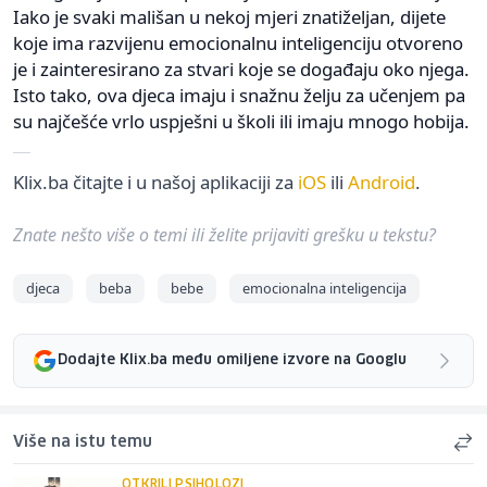
Iako je svaki mališan u nekoj mjeri znatiželjan, dijete
koje ima razvijenu emocionalnu inteligenciju otvoreno
je i zainteresirano za stvari koje se događaju oko njega.
Isto tako, ova djeca imaju i snažnu želju za učenjem pa
su najčešće vrlo uspješni u školi ili imaju mnogo hobija.
Klix.ba čitajte i u našoj aplikaciji za
iOS
ili
Android
.
Znate nešto više o temi ili želite prijaviti grešku u tekstu?
djeca
beba
bebe
emocionalna inteligencija
Dodajte Klix.ba među omiljene izvore na Googlu
Više na istu temu
OTKRILI PSIHOLOZI