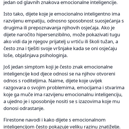
jedan od glavnih znakova emocionalne inteligencije.
Isto tako, dijete koje je emocionalno inteligentno ima
razvijenu empatiju, odnosno sposobnost suosjećanja s
drugima ili prepoznavanja njihovih osjećaja. Ako je
dijete naročito hipersenzibilno, može pokazivati tugu
ako vidi da je njegov prijatelj u vrtiću ili školi tužan, a
često zna i tješiti svoje vršnjake kada se oni osjećaju
loše, objašnjava psihologinja.
Još jedan simptom koji je često znak emocionalne
inteligencije kod djece odnosi se na njihov otvoreni
odnos s roditeljima. Naime, dijete koje uvijek
razgovara o svojim problemima, emocijama i stvarima
koje ga muče ima razvijenu emocionalnu inteligenciju,
a ujedno je i sposobnije nositi se s izazovima koje mu
donosi odrastanje.
Firestone navodi i kako dijete s emocionalnom
inteligencijom često pokazuje veliku razinu znatiželje.