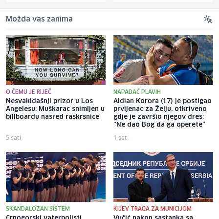
Možda vas zanima
O ČEMU JE RIJEČ
NAPADAČ PLAVIH
Nesvakidašnji prizor u Los
Aldian Korora (17) je postigao
Angelesu: Muškarac snimljen u
prvijenac za Želju, otkriveno
billboardu nasred raskrsnice
gdje je završio njegov dres:
"Ne dao Bog da ga operete"
5 sati
1 sat
SKANDALOZAN SISTEM
KIJEV TRAGA ZA MUNICIJOM
Crnogorski vaterpolisti
Vučić nakon sastanka sa