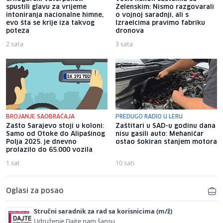
spustili glavu za vrijeme
Zelenskim: Nismo razgovarali
intoniranja nacionalne himne,
o vojnoj saradnji, ali s
evo šta se krije iza takvog
Izraelcima pravimo fabriku
poteza
dronova
2 sata
3 sata
BROJANJE SAOBRAĆAJA
PREDUGO RADIO U LERU
Zašto Sarajevo stoji u koloni:
Zaštitari u SAD-u godinu dana
Samo od Otoke do Alipašinog
nisu gasili auto: Mehaničar
Polja 2025. je dnevno
ostao šokiran stanjem motora
prolazilo do 65.000 vozila
1 sat
10 sati
Oglasi za posao
Stručni saradnik za rad sa korisnicima (m/ž)
Udruženje Dajte nam šansu