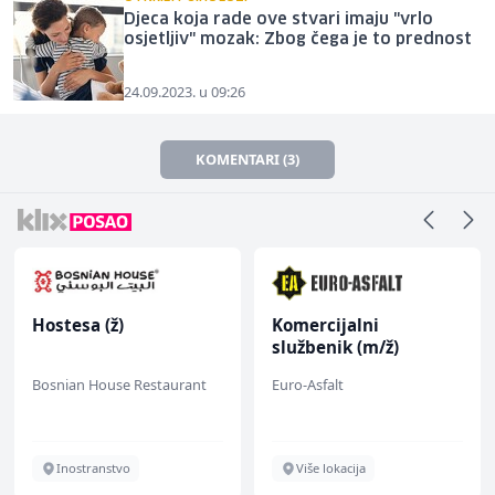
Djeca koja rade ove stvari imaju "vrlo
osjetljiv" mozak: Zbog čega je to prednost
24.09.2023. u 09:26
KOMENTARI (3)
Hostesa (ž)
Komercijalni
službenik (m/ž)
Bosnian House Restaurant
Euro-Asfalt
Inostranstvo
Više lokacija