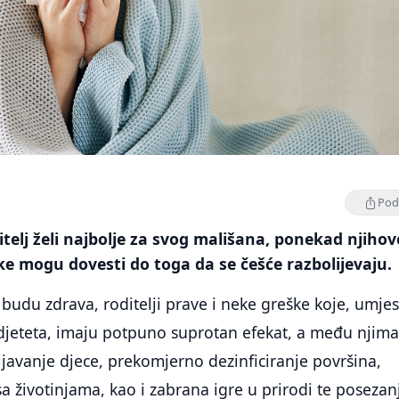
Podi
telj želi najbolje za svog mališana, ponekad njihov
e mogu dovesti do toga da se češće razbolijevaju.
a budu zdrava, roditelji prave i neke greške koje, umje
 djeteta, imaju potpuno suprotan efekat, a među njima
avanje djece, prekomjerno dezinficiranje površina,
a životinjama, kao i zabrana igre u prirodi te posezan