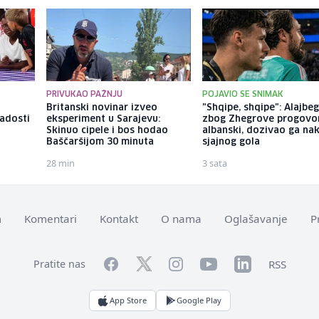
PRIVUKAO PAŽNJU
POJAVIO SE SNIMAK
Britanski novinar izveo
"Shqipe, shqipe": Alajbe
radosti
eksperiment u Sarajevu:
zbog Zhegrove progovo
Skinuo cipele i bos hodao
albanski, dozivao ga na
Baščaršijom 30 minuta
sjajnog gola
28 min
3 sata
m
Komentari
Kontakt
O nama
Oglašavanje
P
Facebook
YouTube
LinkedIn
Twitter
Instagram
RSS
Pratite nas
App Store
Google Play