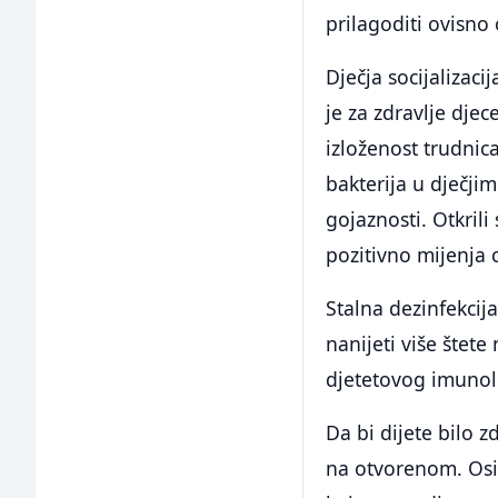
prilagoditi ovisno 
Dječja socijalizac
je za zdravlje djec
izloženost trudnic
bakterija u dječji
gojaznosti. Otkril
pozitivno mijenja 
Stalna dezinfekcija
nanijeti više štete 
djetetovog imunol
Da bi dijete bilo 
na otvorenom. Osi