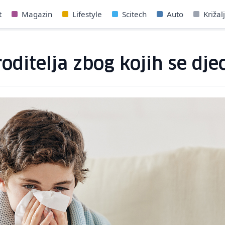
t
Magazin
Lifestyle
Scitech
Auto
Križal
oditelja zbog kojih se dje