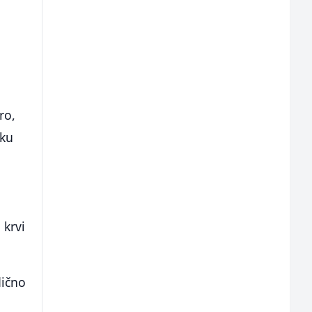
ro,
sku
 krvi
dično