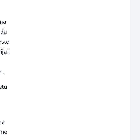
sna
 da
rste
ja i
m.
etu
na
eme