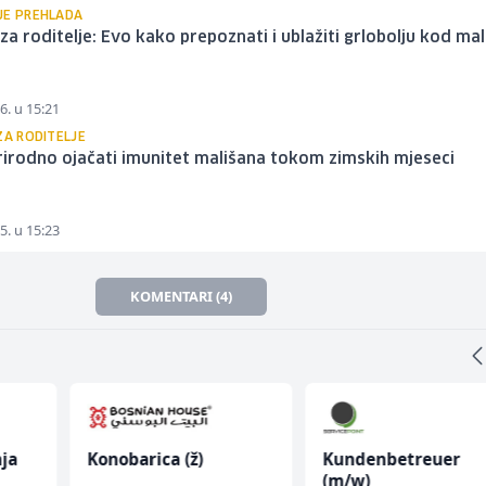
JE PREHLADA
 za roditelje: Evo kako prepoznati i ublažiti grlobolju kod ma
6. u 15:21
ZA RODITELJE
irodno ojačati imunitet mališana tokom zimskih mjeseci
5. u 15:23
KOMENTARI (4)
ja
Konobarica (ž)
Kundenbetreuer
(m/w)