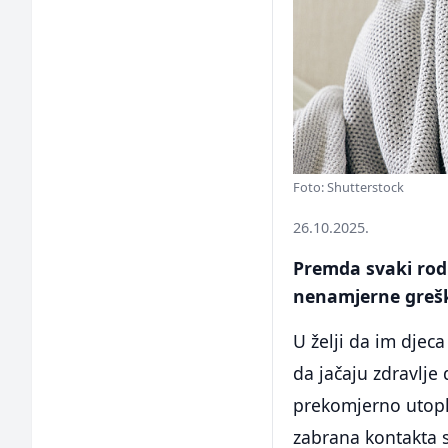
Foto: Shutterstock
26.10.2025.
Premda svaki rodi
nenamjerne grešk
U želji da im djec
da jačaju zdravlje
prekomjerno utoplj
zabrana kontakta s