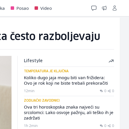
jka
Posao
Video
ca često razboljevaju
Lifestyle
TEMPERATURA JE KLJUČNA
Koliko dugo jaja mogu biti van frižidera:
Ovo je rok koji ne biste trebali prekoračiti
12min
0
0
ZODIJAČKI ZAVODNICI
Ova tri horoskopska znaka najveći su
srcolomci: Lako osvoje pažnju, ali teško ih je
zadržati
1h 2min
0
0