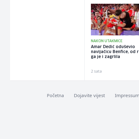
NAKON UTAKMICE
Amar Dedić oduševio
navijačicu Benfice, od 
ga je i zagrlila
2 sata
Dojavite vijest
Impressu
Početna