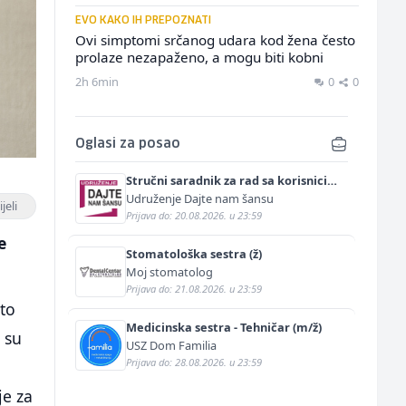
EVO KAKO IH PREPOZNATI
Ovi simptomi srčanog udara kod žena često
prolaze nezapaženo, a mogu biti kobni
2h 6min
0
0
Oglasi za posao
Stručni saradnik za rad sa korisnicima
(m/ž)
Udruženje Dajte nam šansu
jeli
Prijava do: 20.08.2026. u 23:59
e
Stomatološka sestra (ž)
Moj stomatolog
Prijava do: 21.08.2026. u 23:59
sto
Medicinska sestra - Tehničar (m/ž)
 su
USZ Dom Familia
Prijava do: 28.08.2026. u 23:59
je za