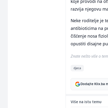
koje provodi na ot
razvija njegovu ma
Neke roditelje je 
antibioticima na p
čišćenje nosa fizio
opustiti disajne pu
Znate nešto više o temi 
djeca
Dodajte Klix.ba 
Više na istu temu