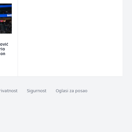
gović
rio
kon
rivatnost
Sigurnost
Oglasi za posao