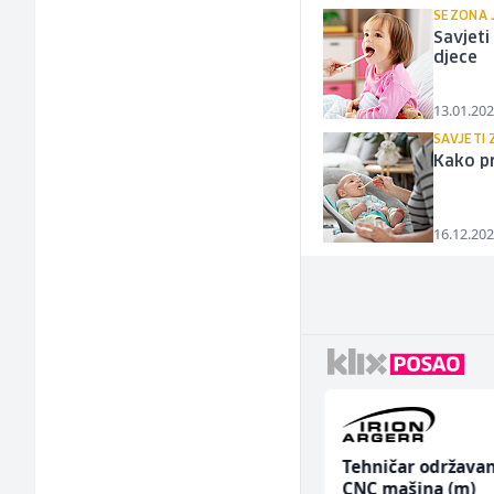
SEZONA 
Savjeti
djece
13.01.202
SAVJETI 
Kako pr
16.12.202
Hostesa (ž)
Tehničar održavan
CNC mašina (m)