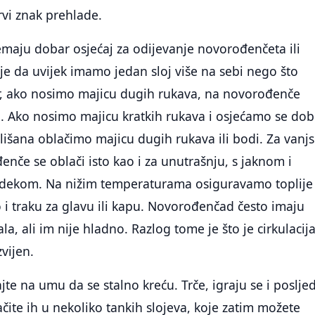
rvi znak prehlade.
emaju dobar osjećaj za odijevanje novorođenčeta ili
 je da uvijek imamo jedan sloj više na sebi nego što
, ako nosimo majicu dugih rukava, na novorođenče
. Ako nosimo majicu kratkih rukava i osjećamo se dob
išana oblačimo majicu dugih rukava ili bodi. Za vanj
nče se oblači isto kao i za unutrašnju, s jaknom i
dekom. Na nižim temperaturama osiguravamo toplije
o i traku za glavu ili kapu. Novorođenčad često imaju
la, ali im nije hladno. Razlog tome je što je cirkulacija
zvijen.
jte na umu da se stalno kreću. Trče, igraju se i poslje
ačite ih u nekoliko tankih slojeva, koje zatim možete