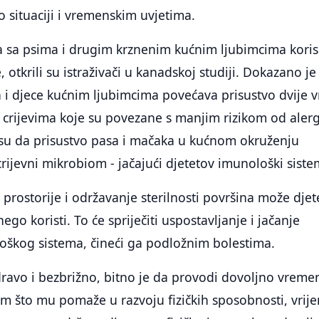
o situaciji i vremenskim uvjetima.
ija sa psima i drugim krznenim kućnim ljubimcima kori
e, otkrili su istraživači u kanadskoj studiji. Dokazano je
a i djece kućnim ljubimcima povećava prisustvo dvije v
m crijevima koje su povezane s manjim rizikom od alergi
i su da prisustvo pasa i mačaka u kućnom okruženju
crijevni mikrobiom - jačajući djetetov imunološki siste
 prostorije i održavanje sterilnosti površina može djet
nego koristi. To će spriječiti uspostavljanje i jačanje
oškog sistema, čineći ga podložnim bolestima.
zdravo i bezbrižno, bitno je da provodi dovoljno vreme
m što mu pomaže u razvoju fizičkih sposobnosti, vrij