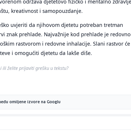
vorenom održava djetetovo fizičko i mentalno zdravlje
štu, kreativnost i samopouzdanje.
teško uvjeriti da njihovom djetetu potreban tretman
rvi znak prehlade. Najvažnije kod prehlade je redovno
loškim rastvorom i redovne inhalacije. Slani rastvor će
teve i omogućiti djetetu da lakše diše.
ili želite prijaviti grešku u tekstu?
među omiljene izvore na Googlu