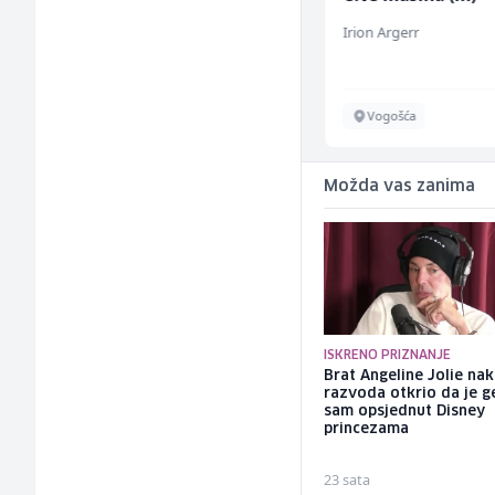
Bosnian House Restaurant
Irion Argerr
Inostranstvo
Vogošća
Možda vas zanima
ISKRENO PRIZNANJE
Brat Angeline Jolie na
razvoda otkrio da je ge
sam opsjednut Disney
princezama
23 sata