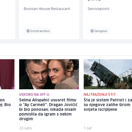
Bosnian House Restaurant
Servicepoint
Inostranstvo
Sarajevo
USKORO NA SFF-U
NAJTRAŽENIJI ŠTIT
kon
Selma Alispahić ususret filmu
Šta je sistem Patriot i z
j: Bio
o "Ay Carmeli": Dragan Jovičić
su njegove zalihe širom
bi bio ponosan; nikada nisam
svijeta iscrpljene
pomislila da igram s nekim
drugim
23 sata
1 sat