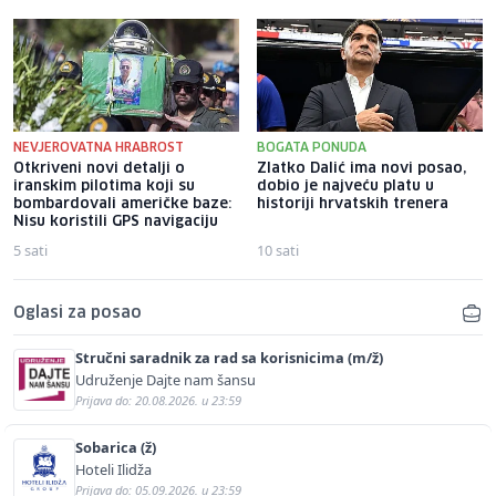
NEVJEROVATNA HRABROST
BOGATA PONUDA
Otkriveni novi detalji o
Zlatko Dalić ima novi posao,
iranskim pilotima koji su
dobio je najveću platu u
bombardovali američke baze:
historiji hrvatskih trenera
Nisu koristili GPS navigaciju
5 sati
10 sati
Oglasi za posao
Stručni saradnik za rad sa korisnicima (m/ž)
Udruženje Dajte nam šansu
Prijava do: 20.08.2026. u 23:59
Sobarica (ž)
Hoteli Ilidža
Prijava do: 05.09.2026. u 23:59