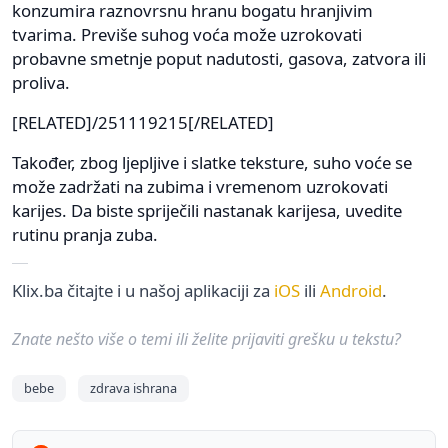
konzumira raznovrsnu hranu bogatu hranjivim
tvarima. Previše suhog voća može uzrokovati
probavne smetnje poput nadutosti, gasova, zatvora ili
proliva.
[RELATED]/251119215[/RELATED]
Također, zbog ljepljive i slatke teksture, suho voće se
može zadržati na zubima i vremenom uzrokovati
karijes. Da biste spriječili nastanak karijesa, uvedite
rutinu pranja zuba.
Klix.ba čitajte i u našoj aplikaciji za
iOS
ili
Android
.
Znate nešto više o temi ili želite prijaviti grešku u tekstu?
bebe
zdrava ishrana