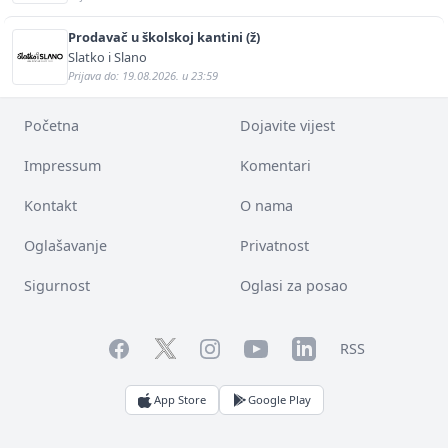
Prodavač u školskoj kantini (ž)
Slatko i Slano
Prijava do: 19.08.2026. u 23:59
Početna
Dojavite vijest
Impressum
Komentari
Kontakt
O nama
Oglašavanje
Privatnost
Sigurnost
Oglasi za posao
Facebook
YouTube
LinkedIn
Twitter
Instagram
RSS
App Store
Google Play