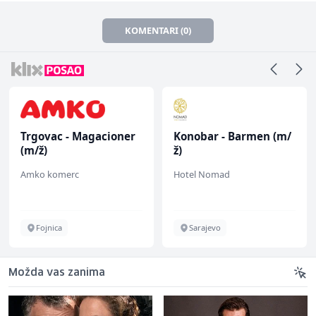
KOMENTARI (0)
Trgovac - Magacioner
Konobar - Barmen (m/
(m/ž)
ž)
Amko komerc
Hotel Nomad
Fojnica
Sarajevo
Možda vas zanima