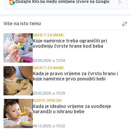
Dodajte Klix.ba među omiljene izvore na Googlu
Više na istu temu
SAVJETI ZA MAME
Koje namirnice treba ograničiti pri
uvođenju čvrste hrane kod beba
03.04.2026. u 12:54
SAVJETI ZA MAME
Kada je pravo vrijeme za čvrstu hranu i
koje namirnice prvo ponuditi bebi
20.02.2026. u 15:29
BUDITE OPREZNI
Kada je idealno vrijeme za uvođenje
narandži u ishranu bebe
08.12.2025. u 15:22