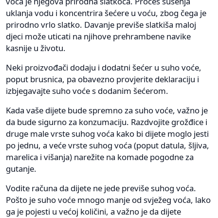
voća je njegova prirodna slatkoća. Proces sušenja
uklanja vodu i koncentrira šećere u voću, zbog čega je
prirodno vrlo slatko. Davanje previše slatkiša maloj
djeci može uticati na njihove prehrambene navike
kasnije u životu.
Neki proizvođači dodaju i dodatni šećer u suho voće,
poput brusnica, pa obavezno provjerite deklaraciju i
izbjegavajte suho voće s dodanim šećerom.
Kada vaše dijete bude spremno za suho voće, važno je
da bude sigurno za konzumaciju. Razdvojite grožđice i
druge male vrste suhog voća kako bi dijete moglo jesti
po jednu, a veće vrste suhog voća (poput datula, šljiva,
marelica i višanja) narežite na komade pogodne za
gutanje.
Vodite računa da dijete ne jede previše suhog voća.
Pošto je suho voće mnogo manje od svježeg voća, lako
ga je pojesti u većoj količini, a važno je da dijete