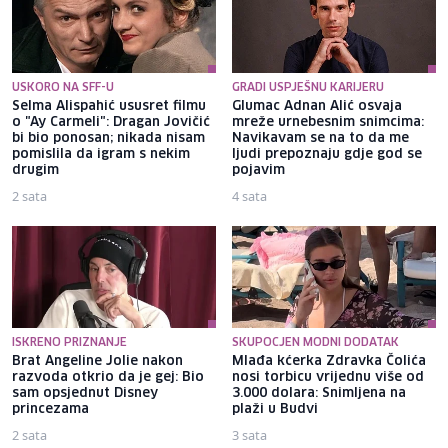
USKORO NA SFF-U
GRADI USPJEŠNU KARIJERU
Selma Alispahić ususret filmu
Glumac Adnan Alić osvaja
o "Ay Carmeli": Dragan Jovičić
mreže urnebesnim snimcima:
bi bio ponosan; nikada nisam
Navikavam se na to da me
pomislila da igram s nekim
ljudi prepoznaju gdje god se
drugim
pojavim
2 sata
4 sata
ISKRENO PRIZNANJE
SKUPOCJEN MODNI DODATAK
Brat Angeline Jolie nakon
Mlađa kćerka Zdravka Čolića
razvoda otkrio da je gej: Bio
nosi torbicu vrijednu više od
sam opsjednut Disney
3.000 dolara: Snimljena na
princezama
plaži u Budvi
2 sata
3 sata