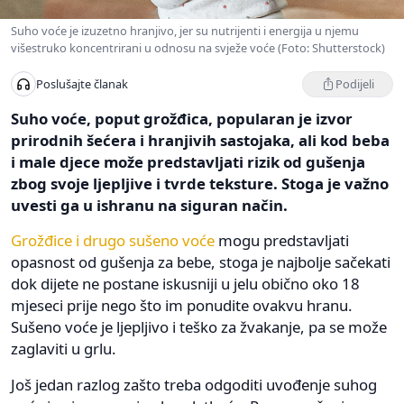
Suho voće je izuzetno hranjivo, jer su nutrijenti i energija u njemu
višestruko koncentrirani u odnosu na svježe voće (Foto: Shutterstock)
Podijeli
Poslušajte članak
Suho voće, poput grožđica, popularan je izvor
prirodnih šećera i hranjivih sastojaka, ali kod beba
i male djece može predstavljati rizik od gušenja
zbog svoje ljepljive i tvrde teksture. Stoga je važno
uvesti ga u ishranu na siguran način.
Grožđice i drugo sušeno voće
mogu predstavljati
opasnost od gušenja za bebe, stoga je najbolje sačekati
dok dijete ne postane iskusniji u jelu obično oko 18
mjeseci prije nego što im ponudite ovakvu hranu.
Sušeno voće je ljepljivo i teško za žvakanje, pa se može
zaglaviti u grlu.
Još jedan razlog zašto treba odgoditi uvođenje suhog