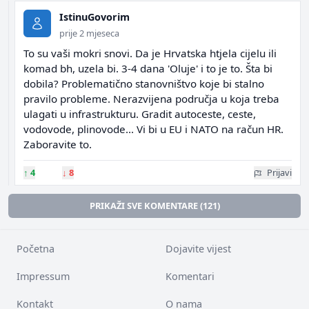
IstinuGovorim
prije 2 mjeseca
To su vaši mokri snovi. Da je Hrvatska htjela cijelu ili
komad bh, uzela bi. 3-4 dana 'Oluje' i to je to. Šta bi
dobila? Problematično stanovništvo koje bi stalno
pravilo probleme. Nerazvijena područja u koja treba
ulagati u infrastrukturu. Gradit autoceste, ceste,
vodovode, plinovode... Vi bi u EU i NATO na račun HR.
Zaboravite to.
↑
4
↓
8
Prijavi
PRIKAŽI SVE KOMENTARE (121)
Početna
Dojavite vijest
Impressum
Komentari
Kontakt
O nama