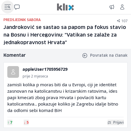
107
PREDSJEDNIK SABORA
Jandroković se sastao sa papom pa fokus stavio
na Bosnu i Hercegovinu: "Vatikan se zalaže za
jednakopravnost Hrvata"
Komentar
Povratak na članak
appleUser1705956729
prije 2 mjeseca
zamisli kolika p moras biti da u Evropi, ciji je identitet
zasnovan na katolicanstvu i krizarskim ratovima, ides
papi kmecati zbog prava Hrvata i povlaciti kartu
katolicanstva.. pokazuje koliko je Zagrebu idalje bitno
da odlomi sebi komad BiH
↑
7
↓
5
Prijavi