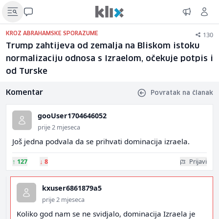
130
KROZ ABRAHAMSKE SPORAZUME
Trump zahtijeva od zemalja na Bliskom istoku
normalizaciju odnosa s Izraelom, očekuje potpis i
od Turske
Komentar
Povratak na članak
gooUser1704646052
prije 2 mjeseca
Još jedna podvala da se prihvati dominacija izraela.
↑
127
↓
8
Prijavi
kxuser6861879a5
prije 2 mjeseca
Koliko god nam se ne svidjalo, dominacija Izraela je