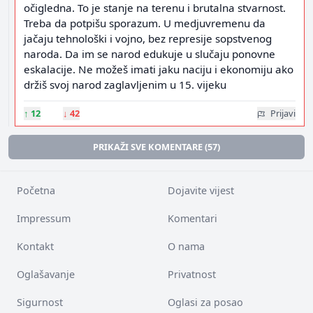
očigledna. To je stanje na terenu i brutalna stvarnost.
Treba da potpišu sporazum. U medjuvremenu da
jačaju tehnološki i vojno, bez represije sopstvenog
naroda. Da im se narod edukuje u slučaju ponovne
eskalacije. Ne možeš imati jaku naciju i ekonomiju ako
držiš svoj narod zaglavljenim u 15. vijeku
↑
12
↓
42
Prijavi
PRIKAŽI SVE KOMENTARE (57)
Početna
Dojavite vijest
Impressum
Komentari
Kontakt
O nama
Oglašavanje
Privatnost
Sigurnost
Oglasi za posao