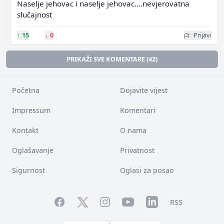
Naselje jehovac i naselje jehovac....nevjerovatna
slučajnost
↑
15
↓
0
Prijavi
PRIKAŽI SVE KOMENTARE (42)
Početna
Dojavite vijest
Impressum
Komentari
Kontakt
O nama
Oglašavanje
Privatnost
Sigurnost
Oglasi za posao
Facebook
YouTube
LinkedIn
Twitter
Instagram
RSS