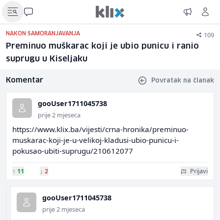
109
NAKON SAMORANJAVANJA
Preminuo muškarac koji je ubio punicu i ranio
suprugu u Kiseljaku
Komentar
Povratak na članak
gooUser1711045738
prije 2 mjeseca
https://www.klix.ba/vijesti/crna-hronika/preminuo-
muskarac-koji-je-u-velikoj-kladusi-ubio-punicu-i-
pokusao-ubiti-suprugu/210612077
↑
11
↓
2
Prijavi
gooUser1711045738
prije 2 mjeseca