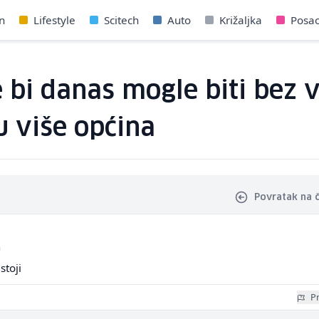
n
Lifestyle
Scitech
Auto
Križaljka
Posa
 bi danas mogle biti bez v
 više općina
Povratak na 
a
stoji
Pr