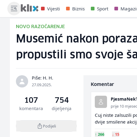
Vijesti
Biznis
Sport
Magazi
NOVO RAZOČARENJE
Musemić nakon poraza u
propustili smo svoje š
Piše: H. H.
27.09.2025.
Komentar
PjesmaNekT
107
754
prije 10 mjesec
komentara
dijeljenja
Cuj niste zalsuzili 
dvije smsilene akci
Podijeli
↑
266
↓
15