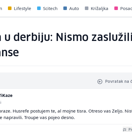
n
Lifestyle
Scitech
Auto
Križaljka
Posa
 derbiju: Nismo zaslužil
anse
Povratak na 
iKaze
i
poraze. Husrefe postujem te, al mojne tisra. Otreso vas Zeljo. Nis
je napravili. Troupe vas pojeo desno.
Pr