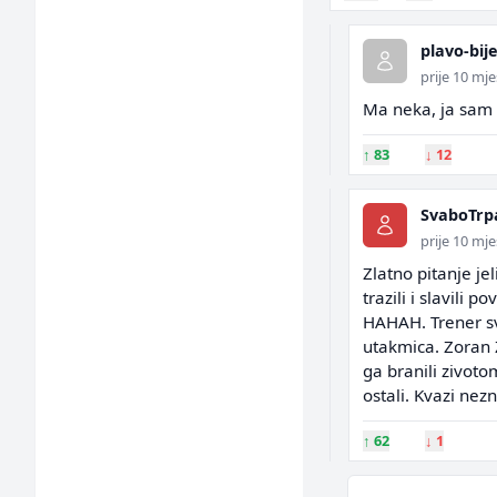
plavo-bije
prije 10 mje
Ma neka, ja sam 
↑
83
↓
12
SvaboTrp
prije 10 mje
Zlatno pitanje je
trazili i slavili
HAHAH. Trener sv
utakmica. Zoran Z
ga branili zivotom
ostali. Kvazi nez
↑
62
↓
1