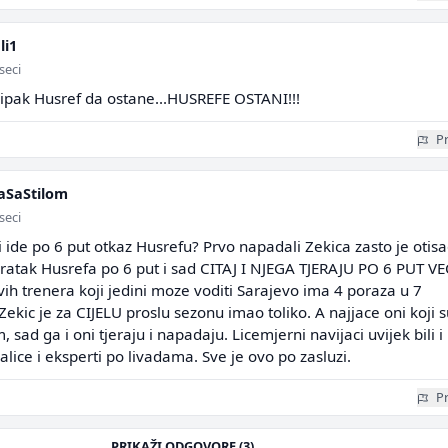
li1
seci
ipak Husref da ostane...HUSREFE OSTANI!!!
Pr
aSaStilom
seci
li ide po 6 put otkaz Husrefu? Prvo napadali Zekica zasto je otisa
 povratak Husrefa po 6 put i sad CITAJ I NJEGA TJERAJU PO 6 PUT VE
ih trenera koji jedini moze voditi Sarajevo ima 4 poraza u 7
ekic je za CIJELU proslu sezonu imao toliko. A najjace oni koji s
, sad ga i oni tjeraju i napadaju. Licemjerni navijaci uvijek bili i
nalice i eksperti po livadama. Sve je ovo po zasluzi.
Pr
PRIKAŽI ODGOVORE (3)