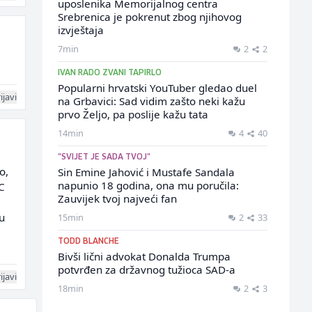
uposlenika Memorijalnog centra
Srebrenica je pokrenut zbog njihovog
izvještaja
7min
2
2
IVAN RADO ZVANI TAPIRLO
Popularni hrvatski YouTuber gledao duel
ijavi
na Grbavici: Sad vidim zašto neki kažu
prvo Željo, pa poslije kažu tata
14min
4
40
"SVIJET JE SADA TVOJ"
o,
Sin Emine Jahović i Mustafe Sandala
napunio 18 godina, ona mu poručila:
C
Zauvijek tvoj najveći fan
u
15min
2
33
TODD BLANCHE
Bivši lični advokat Donalda Trumpa
potvrđen za državnog tužioca SAD-a
ijavi
18min
2
3