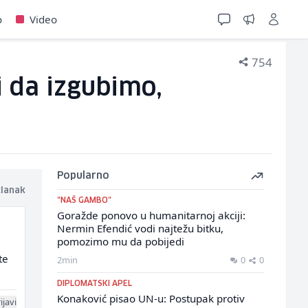
o
Video
754
i da izgubimo,
Popularno
članak
"NAŠ GAMBO"
Goražde ponovo u humanitarnoj akciji:
Nermin Efendić vodi najtežu bitku,
pomozimo mu da pobijedi
te
2min
0
0
DIPLOMATSKI APEL
Konaković pisao UN-u: Postupak protiv
ijavi