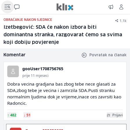
1.1k
OBRAĆANJE NAKON SJEDNICE
Izetbegović: SDA će nakon izbora biti
dominantna stranka, razgovarat ćemo sa svima
koji dobiju povjerenje
Komentar
Povratak na članak
gooUser1708756765
prije 11 mjeseci
Dobra vecina gradjana bas zbog tebe nece glasati za
SDA,zbog tebe je vecina i zamrzila SDA.Pusti stranku
normalnim ljudima dok je vrijeme,inace ces zavrsiti kao
Radoncic.
↑
482
↓
51
Prijavi