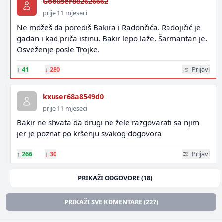
Goouser882626662
prije 11 mjeseci
Ne možeš da porediš Bakira i Radončića. Radojičić je
gadan i kad priča istinu. Bakir lepo laže. Šarmantan je.
Osveženje posle Trojke.
↑
41
↓
280
Prijavi
kxuser68a8549d0
prije 11 mjeseci
Bakir ne shvata da drugi ne žele razgovarati sa njim
jer je poznat po kršenju svakog dogovora
↑
266
↓
30
Prijavi
PRIKAŽI ODGOVORE (18)
PRIKAŽI SVE KOMENTARE (227)