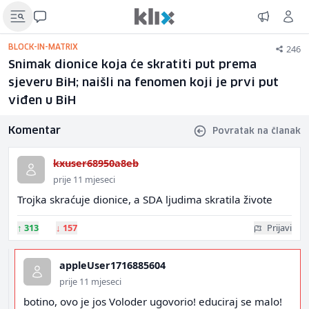
246
BLOCK-IN-MATRIX
Snimak dionice koja će skratiti put prema
sjeveru BiH; naišli na fenomen koji je prvi put
viđen u BiH
Komentar
Povratak na članak
kxuser68950a8eb
prije 11 mjeseci
Trojka skraćuje dionice, a SDA ljudima skratila živote
↑
313
↓
157
Prijavi
appleUser1716885604
prije 11 mjeseci
botino, ovo je jos Voloder ugovorio! educiraj se malo!