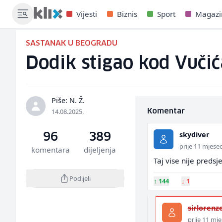
Vijesti
Biznis
Sport
Magazi
SASTANAK U BEOGRADU
Dodik stigao kod Vučić
Piše: N. Ž.
14.08.2025.
Komentar
skydiver
96
389
prije 11 mjesec
komentara
dijeljenja
Taj vise nije preds
Podijeli
↑
144
↓
1
sirlorenz
prije 11 mje