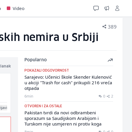
o
Video
389
skih nemira u Srbiji
Popularno
članak
POKAZALI ODGOVORNOST
Sarajevo: Učenici škole Skender Kulenović
u akciji "Trash for cash" prikupili 216 vreća
otpada
6min
0
2
OTVOREN I ZA OSTALE
ijavi
Pakistan tvrdi da novi odbrambeni
sporazum sa Saudijskom Arabijom i
Turskom nije usmjeren ni protiv koga
8min
0
0