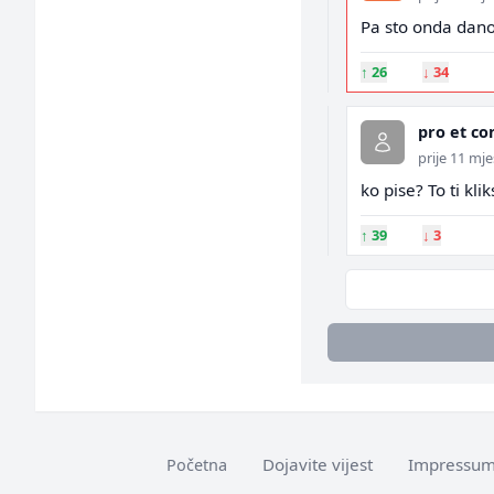
Pa sto onda dano
↑
26
↓
34
pro et co
prije 11 mje
ko pise? To ti kl
↑
39
↓
3
Dojavite vijest
Impressu
Početna