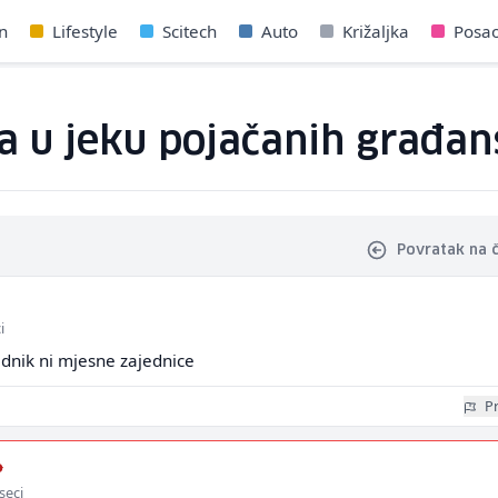
n
Lifestyle
Scitech
Auto
Križaljka
Posa
a u jeku pojačanih građan
Povratak na 
i
jednik ni mjesne zajednice
Pr
o
seci