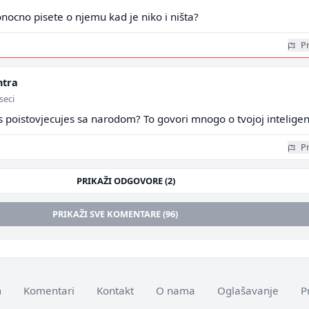
nocno pisete o njemu kad je niko i ništa?
Pr
ntra
seci
iks poistovjecujes sa narodom? To govori mnogo o tvojoj inteligenc
Pr
PRIKAŽI ODGOVORE (2)
PRIKAŽI SVE KOMENTARE (96)
m
Komentari
Kontakt
O nama
Oglašavanje
P