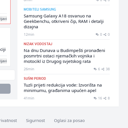
MOBITELI SAMSUNG
Samsung Galaxy A18 osvanuo na
ijavi
Geekbenchu, otkriveni čip, RAM i detalji
dizajna
12min
0
0
NIZAK VODOSTAJ
iji
Na dnu Dunava u Budimpešti pronađeni
posmrtni ostaci njemačkih vojnika i
ijavi
motocikl iz Drugog svjetskog rata
26min
6
38
SUŠNI PERIOD
Tuzli prijeti redukcija vode: Izvorišta na
minimumu, građanima upućen apel
41min
16
8
rivatnost
Sigurnost
Oglasi za posao