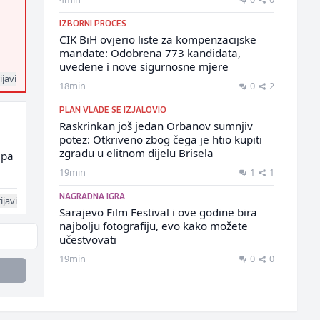
IZBORNI PROCES
CIK BiH ovjerio liste za kompenzacijske
mandate: Odobrena 773 kandidata,
uvedene i nove sigurnosne mjere
ijavi
18min
0
2
PLAN VLADE SE IZJALOVIO
Raskrinkan još jedan Orbanov sumnjiv
potez: Otkriveno zbog čega je htio kupiti
zgradu u elitnom dijelu Brisela
 pa
19min
1
1
NAGRADNA IGRA
ijavi
Sarajevo Film Festival i ove godine bira
najbolju fotografiju, evo kako možete
učestvovati
19min
0
0