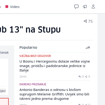
o
Video
75
ub 13" na Stupu
Popularno
članak
VJEŽBA BRZI ODGOVOR
U Bosnu i Hercegovinu dolaze velike vojne
snage, pristižu i padobranske jedinice iz
Italije
2min
0
0
ISKRENO PRIZNANJE
Antonio Banderas o odnosu s bivšom
ijavi
suprugom Melanie Griffith: Uvijek smo bili
iskreni jedno prema drugome
4min
0
0