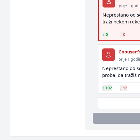
prije 1 god
Neprestano od se
traži nekom reke
↑
0
↓
0
Goouser9
prije 1 god
Neprestano od se
probaj da tražiš
↑
102
↓
12