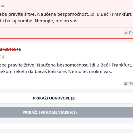
inu
be pravite žrtve. Naučena bespomoćnost. Idi u Beč i Frankfurt,
t i bacaj bombe. Nemojte, molim vas.
Pr
272616616
inu
be pravite žrtve. Naučena bespomoćnost. Idi u Beč i Frankfurt,
 nekom reket i da bacaš kašikare. Nemojte, molim vas.
Pr
PRIKAŽI ODGOVORE (2)
PRIKAŽI SVE KOMENTARE (61)