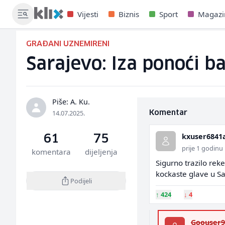
Vijesti
Biznis
Sport
Magazi
GRAĐANI UZNEMIRENI
Sarajevo: Iza ponoći 
Piše: A. Ku.
14.07.2025.
Komentar
kxuser6841
61
75
prije 1 godinu
komentara
dijeljenja
Sigurno trazilo reke
kockaste glave u S
Podijeli
↑
424
↓
4
Goouser9