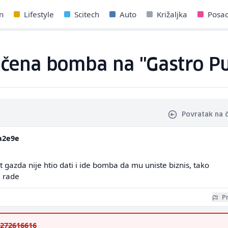
n
Lifestyle
Scitech
Auto
Križaljka
Posa
bačena bomba na "Gastro P
Povratak na 
a2e9e
t gazda nije htio dati i ide bomba da mu uniste biznis, tako
a rade
Pr
272616616