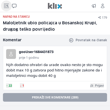
179
NAPAD NA STANICU
Maloljetnik ubio policajca u Bosanskoj Krupi,
drugog teško povrijedio
Komentar
Povratak na članak
gooUser1684431873
prije 1 godinu
Njih dodatno ohrabri da urade ovako nesto je sto mogu
dobit max 10 g zatvora pod hitno mjenjajte zakone da i
maloljetnici mogu dobit 40 g
↑
22
↓
1
Prijavi
PRIKAŽI SVE KOMENTARE (289)