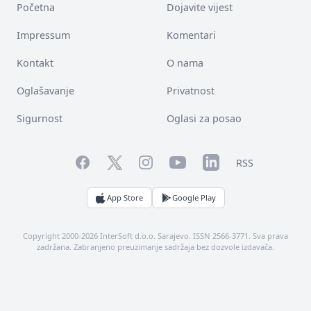
Početna
Dojavite vijest
Impressum
Komentari
Kontakt
O nama
Oglašavanje
Privatnost
Sigurnost
Oglasi za posao
Facebook
YouTube
LinkedIn
Twitter
Instagram
RSS
App Store
Google Play
Copyright 2000-2026 InterSoft d.o.o. Sarajevo. ISSN 2566-3771. Sva prava
zadržana. Zabranjeno preuzimanje sadržaja bez dozvole izdavača.