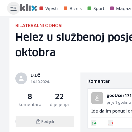
Vijesti
Biznis
Sport
Magazi
BILATERALNI ODNOSI
Helez u službenoj posj
oktobra
D.Dž
14.10.2024.
Komentar
gooUser171
8
22
prije 1 godinu
komentara
dijeljenja
Ide da im ponudi d
Podijeli
↑
4
↓
3