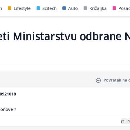
n
Lifestyle
Scitech
Auto
Križaljka
Posa
eti Ministarstvu odbrane 
Povratak na 
0921018
ronove ?
Pr