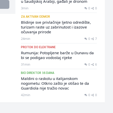
u Saudijskoj Arabiji, gađali je dronom
3min
0
0
ZA AKTIVAN ODMOR
Blidinje sve privlačnije ljetno odredište,
turizam raste uz zabrinutost i izazove
očuvanja prirode
24min
0
7
PROTOK DO ELEKTRANE
Rumunija: Potopljene barže u Dunavu da
bi se podigao vodostaj rijeke
31min
0
6
BIO DIREKTOR 16 DANA
Maldini o raskolu u italijanskom
nogometu: Otkrio zašto je otišao te da
Guardiola nije tražio novac
42min
0
0