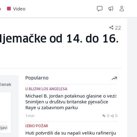
o
Video
22
Njemačke od 14. do 16.
Popularno
članak
U BLIZINI LOS ANGELESA
Michael B. Jordan potaknuo glasine o vezi:
Snimljen u društvu britanske pjevačice
Raye u zabavnom parku
1min
0
0
IZBIO POŽAR
ijavi
Huti potvrdili da su napali veliku rafineriju