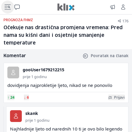
176
PROGNOZA FHMZ
Očekuje nas drastična promjena vremena: Pred
nama su kišni dani i osjetnije smanjenje
temperature
Komentar
Povratak na članak
gooUser1679212215
prije 1 godinu
dovidjenja najprokletije ljeto, nikad se ne ponovilo
↑
24
↓
6
Prijavi
skank
prije 1 godinu
Najhladnije ljeto od narednih 10 ti je ovo bilo legendo