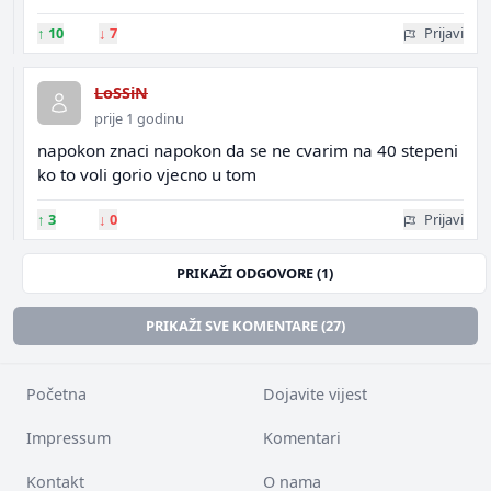
↑
10
↓
7
Prijavi
LoSSiN
prije 1 godinu
napokon znaci napokon da se ne cvarim na 40 stepeni
ko to voli gorio vjecno u tom
↑
3
↓
0
Prijavi
PRIKAŽI ODGOVORE (1)
PRIKAŽI SVE KOMENTARE (27)
Početna
Dojavite vijest
Impressum
Komentari
Kontakt
O nama