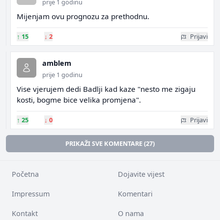
prije 1 godinu
Mijenjam ovu prognozu za prethodnu.
↑
15
↓
2
Prijavi
amblem
prije 1 godinu
Vise vjerujem dedi Badlji kad kaze "nesto me zigaju
kosti, bogme bice velika promjena".
↑
25
↓
0
Prijavi
PRIKAŽI SVE KOMENTARE (27)
Početna
Dojavite vijest
Impressum
Komentari
Kontakt
O nama