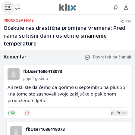
176
PROGNOZA FHMZ
Očekuje nas drastična promjena vremena: Pred
nama su kišni dani i osjetnije smanjenje
temperature
Komentar
Povratak na članak
fbUser1686418073
prije 1 godinu
Ali rekli ste da ćemo da gorimo u septembru na plus 35
i na tome ste zasnovali svoje zaključke o paklenom
produženom ljetu.
↑
82
↓
1
Prijavi
fbUser1686418073