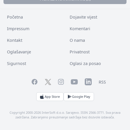
Početna
Dojavite vijest
Impressum
Komentari
Kontakt
O nama
Oglašavanje
Privatnost
Sigurnost
Oglasi za posao
Facebook
YouTube
LinkedIn
Twitter
Instagram
RSS
App Store
Google Play
Copyright 2000-2026 InterSoft d.o.o. Sarajevo. ISSN 2566-3771. Sva prava
zadržana. Zabranjeno preuzimanje sadržaja bez dozvole izdavača.