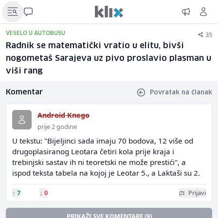
35
VESELO U AUTOBUSU
Radnik se matematički vratio u elitu, bivši
nogometaš Sarajeva uz pivo proslavio plasman u
viši rang
Komentar
Povratak na članak
Android Knego
prije 2 godine
U tekstu: "Bijeljinci sada imaju 70 bodova, 12 više od
drugoplasiranog Leotara četiri kola prije kraja i
trebinjski sastav ih ni teoretski ne može prestići", a
ispod teksta tabela na kojoj je Leotar 5., a Laktaši su 2.
↑
7
↓
0
Prijavi
PRIKAŽI SVE KOMENTARE (9)