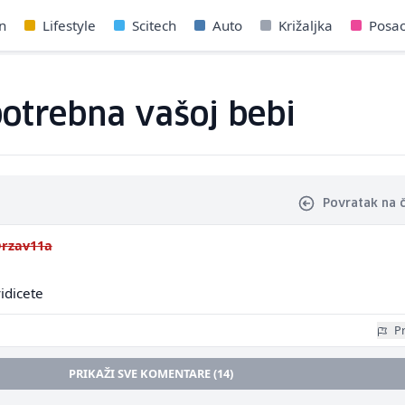
n
Lifestyle
Scitech
Auto
Križaljka
Posa
potrebna vašoj bebi
Povratak na 
rzav11a
idicete
Pr
PRIKAŽI SVE KOMENTARE (14)