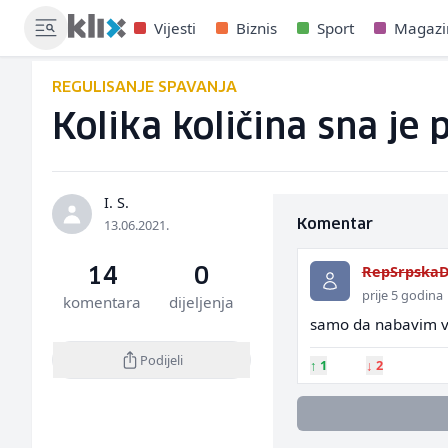
Vijesti
Biznis
Sport
Magazi
REGULISANJE SPAVANJA
Kolika količina sna je 
I. S.
13.06.2021.
Komentar
RepSrpskaD
14
0
prije 5 godina
komentara
dijeljenja
samo da nabavim v
Podijeli
↑
1
↓
2