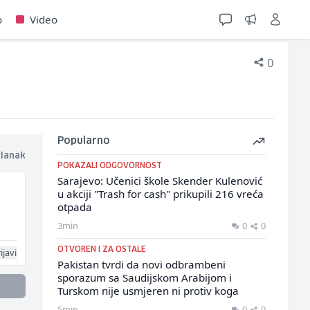
o
Video
0
Popularno
članak
POKAZALI ODGOVORNOST
Sarajevo: Učenici škole Skender Kulenović
u akciji "Trash for cash" prikupili 216 vreća
otpada
3min
0
0
OTVOREN I ZA OSTALE
ijavi
Pakistan tvrdi da novi odbrambeni
sporazum sa Saudijskom Arabijom i
Turskom nije usmjeren ni protiv koga
5min
0
0