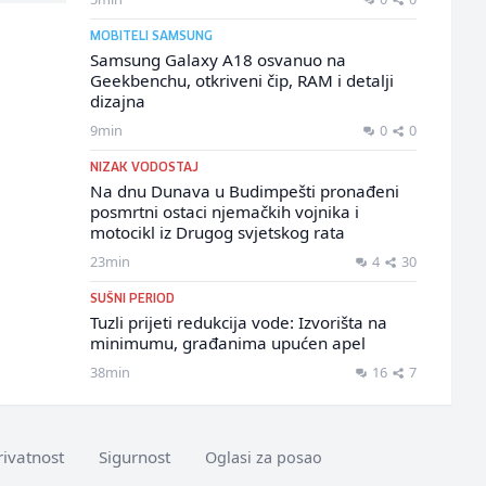
MOBITELI SAMSUNG
Samsung Galaxy A18 osvanuo na
Geekbenchu, otkriveni čip, RAM i detalji
dizajna
9min
0
0
NIZAK VODOSTAJ
Na dnu Dunava u Budimpešti pronađeni
posmrtni ostaci njemačkih vojnika i
motocikl iz Drugog svjetskog rata
23min
4
30
SUŠNI PERIOD
Tuzli prijeti redukcija vode: Izvorišta na
minimumu, građanima upućen apel
38min
16
7
rivatnost
Sigurnost
Oglasi za posao