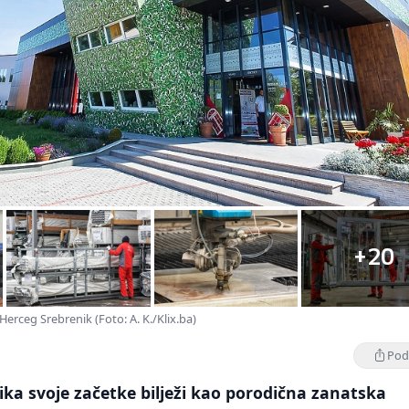
+20
erceg Srebrenik (Foto: A. K./Klix.ba)
Podi
ika svoje začetke bilježi kao porodična zanatska