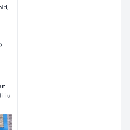
ici,
o
put
i i u