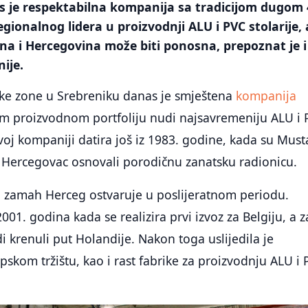
as je respektabilna kompanija sa tradicijom dugom 
egionalnog lidera u proizvodnji ALU i PVC stolarije, 
na i Hercegovina može biti ponosna, prepoznat je i
ije.
ske zone u Srebreniku danas je smještena
kompanija
om proizvodnom portfoliju nudi najsavremeniju ALU i
ovoj kompaniji datira još iz 1983. godine, kada su Must
 Hercegovac osnovali porodičnu zanatsku radionicu.
i zamah Herceg ostvaruje u poslijeratnom periodu.
001. godina kada se realizira prvi izvoz za Belgiju, a 
i krenuli put Holandije. Nakon toga uslijedila je
pskom tržištu, kao i rast fabrike za proizvodnju ALU i