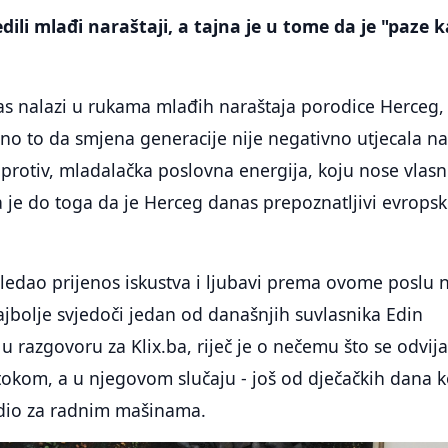
dili mlađi naraštaji, a tajna je u tome da je "paze 
s nalazi u rukama mlađih naraštaja porodice Herceg,
no to da smjena generacije nije negativno utjecala n
aprotiv, mladalačka poslovna energija, koju nose vlasni
a je do toga da je Herceg danas prepoznatljivi evropsk
ledao prijenos iskustva i ljubavi prema ovome poslu 
jbolje svjedoči jedan od današnjih suvlasnika Edin
u razgovoru za Klix.ba, riječ je o nečemu što se odvija
okom, a u njegovom slučaju - još od dječačkih dana k
odio za radnim mašinama.