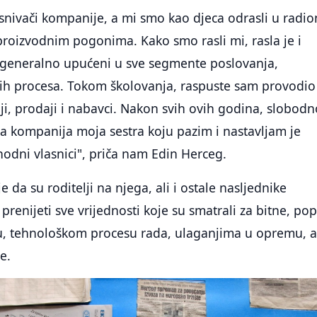
osnivači kompanije, a mi smo kao djeca odrasli u radion
roizvodnim pogonima. Kako smo rasli mi, rasla je i
generalno upućeni u sve segmente poslovanja,
gih procesa. Tokom školovanja, raspuste sam provodio
ji, prodaji i nabavci. Nakon svih ovih godina, slobodn
a kompanija moja sestra koju pazim i nastavljam je
thodni vlasnici", priča nam Edin Herceg.
 da su roditelji na njega, ali i ostale nasljednike
prenijeti sve vrijednosti koje su smatrali za bitne, po
u, tehnološkom procesu rada, ulaganjima u opremu, al
e.