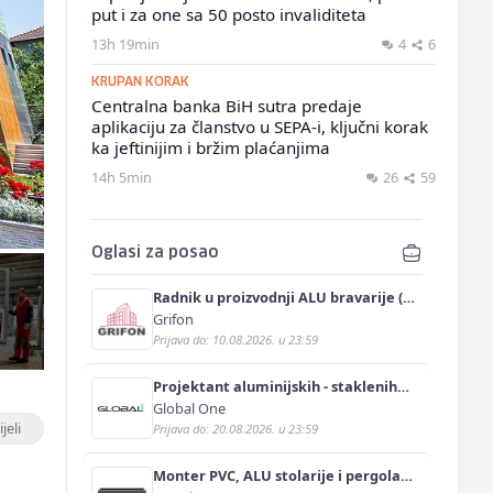
put i za one sa 50 posto invaliditeta
13h 19min
4
6
KRUPAN KORAK
Centralna banka BiH sutra predaje
aplikaciju za članstvo u SEPA-i, ključni korak
ka jeftinijim i bržim plaćanjima
14h 5min
26
59
Oglasi za posao
Radnik u proizvodnji ALU bravarije (m/
ž)
Grifon
Prijava do: 10.08.2026. u 23:59
Projektant aluminijskih - staklenih
fasada (m/ž)
Global One
jeli
Prijava do: 20.08.2026. u 23:59
Monter PVC, ALU stolarije i pergola