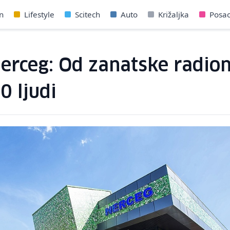
n
Lifestyle
Scitech
Auto
Križaljka
Posa
erceg: Od zanatske radion
0 ljudi