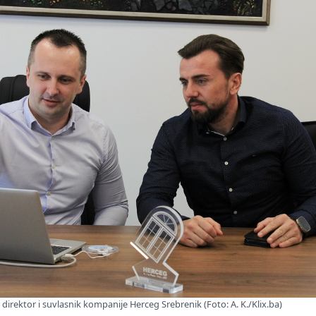
 direktor i suvlasnik kompanije Herceg Srebrenik (Foto: A. K./Klix.ba)