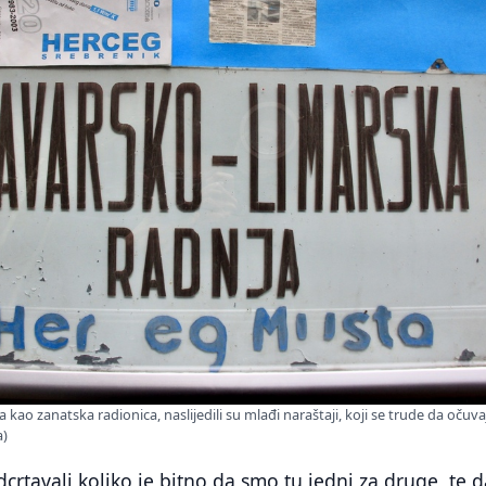
 kao zanatska radionica, naslijedili su mlađi naraštaji, koji se trude da očuva
a)
crtavali koliko je bitno da smo tu jedni za druge, te 