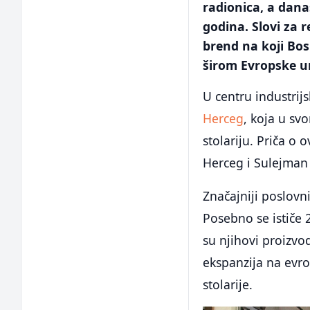
radionica, a dan
godina. Slovi za r
brend na koji Bos
širom Evropske un
U centru industrij
Herceg
, koja u sv
stolariju. Priča o 
Herceg i Sulejman
Značajniji poslovn
Posebno se ističe 2
su njihovi proizvod
ekspanzija na evro
stolarije.