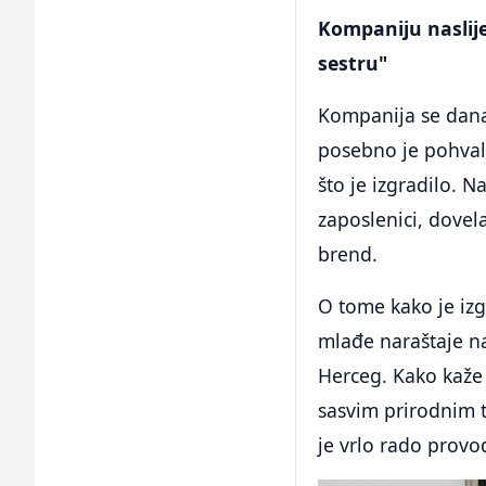
Kompaniju naslije
sestru"
Kompanija se dana
posebno je pohval
što je izgradilo. N
zaposlenici, dovel
brend.
O tome kako je izg
mlađe naraštaje na
Herceg. Kako kaže 
sasvim prirodnim t
je vrlo rado prov