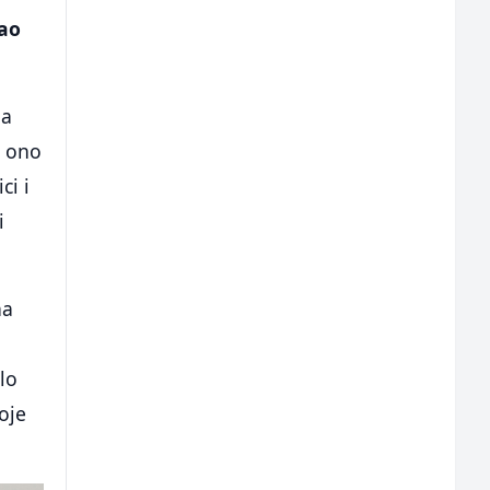
kao
 a
a ono
ci i
i
na
lo
oje