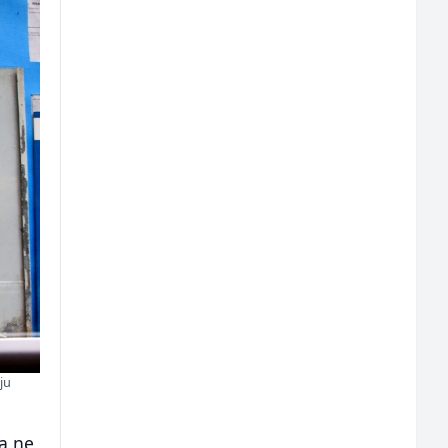
ju
da ne