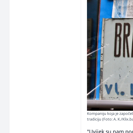
Kompaniju koja je započela
tradiciju (Foto: A. K./Klix.b
"Uvijek su nam pod