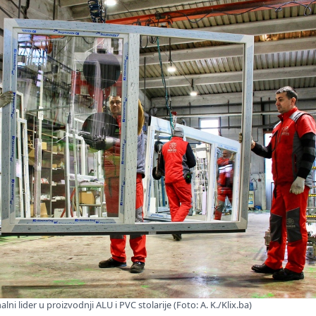
lni lider u proizvodnji ALU i PVC stolarije (Foto: A. K./Klix.ba)