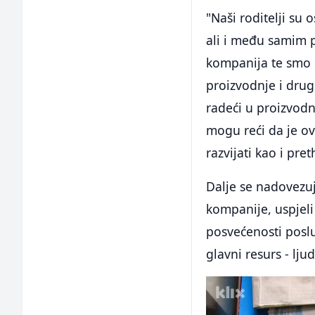
"Naši roditelji su 
ali i među samim p
kompanija te smo 
proizvodnje i dru
radeći u proizvodn
mogu reći da je ov
razvijati kao i pre
Dalje se nadovezuje
kompanije, uspjeli 
posvećenosti posl
glavni resurs - ljud