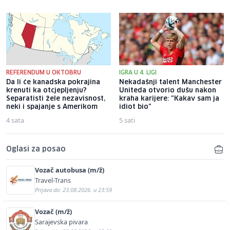
REFERENDUM U OKTOBRU
IGRA U 4. LIGI
Da li će kanadska pokrajina
Nekadašnji talent Manchester
krenuti ka otcjepljenju?
Uniteda otvorio dušu nakon
Separatisti žele nezavisnost,
kraha karijere: "Kakav sam ja
neki i spajanje s Amerikom
idiot bio"
4 sata
5 sati
Oglasi za posao
Vozač autobusa (m/ž)
Travel-Trans
Prijava do: 23.08.2026. u 23:59
Vozač (m/ž)
Sarajevska pivara