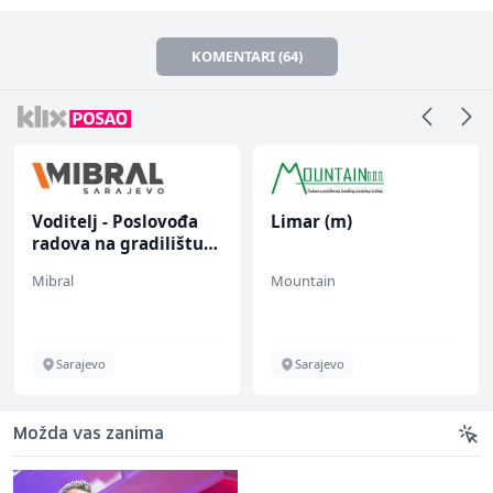
KOMENTARI (64)
Voditelj - Poslovođa
Limar (m)
radova na gradilištu
(m/ž)
Mibral
Mountain
Sarajevo
Sarajevo
Možda vas zanima