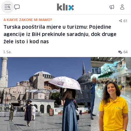
61
A KAKVE ZAKONE MI IMAMO?
Turska pooštrila mjere u turizmu: Pojedine
agencije iz BiH prekinule saradnju, dok druge
žele isto i kod nas
I. Sa.
64