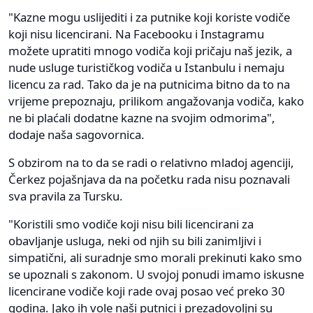
"Kazne mogu uslijediti i za putnike koji koriste vodiče
koji nisu licencirani. Na Facebooku i Instagramu
možete upratiti mnogo vodiča koji pričaju naš jezik, a
nude usluge turističkog vodiča u Istanbulu i nemaju
licencu za rad. Tako da je na putnicima bitno da to na
vrijeme prepoznaju, prilikom angažovanja vodiča, kako
ne bi plaćali dodatne kazne na svojim odmorima",
dodaje naša sagovornica.
S obzirom na to da se radi o relativno mladoj agenciji,
Čerkez pojašnjava da na početku rada nisu poznavali
sva pravila za Tursku.
"Koristili smo vodiče koji nisu bili licencirani za
obavljanje usluga, neki od njih su bili zanimljivi i
simpatični, ali suradnje smo morali prekinuti kako smo
se upoznali s zakonom. U svojoj ponudi imamo iskusne
licencirane vodiče koji rade ovaj posao već preko 30
godina. Jako ih vole naši putnici i prezadovoljni su