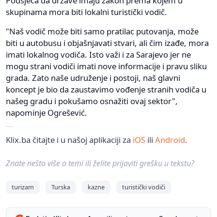
Podsjeća da države imaju zakon prema kojem u
skupinama mora biti lokalni turistički vodič.
"Naš vodič može biti samo pratilac putovanja, može
biti u autobusu i objašnjavati stvari, ali čim izađe, mora
imati lokalnog vodiča. Isto važi i za Sarajevo jer ne
mogu strani vodiči imati nove informacije i pravu sliku
grada. Zato naše udruženje i postoji, naš glavni
koncept je bio da zaustavimo vođenje stranih vodiča u
našeg gradu i pokušamo osnažiti ovaj sektor",
napominje Ogrešević.
Klix.ba čitajte i u našoj aplikaciji za
iOS
ili
Android
.
Znate nešto više o temi ili želite prijaviti grešku u tekstu?
turizam
Turska
kazne
turistički vodiči