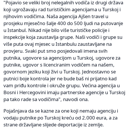
"Pojavio se veliki broj nelegalnih vodiča iz drugi država
koji ugrožavaju rad turističkim agencijama u Turskoj i
njihovim vodičima. Naša agencija Ajšen travel u
prosjeku mjesečno šalje 400 do 500 ljudi na putovanje
u Istanbul. Nikad nije bilo više turističke policije i
inspekcije koja zaustavlja grupe. Naši vodiči i grupe su
više puta ovaj mjesec u Istanbulu zaustavljane na
provjeru. Svaki put smo posjedovali imena svih
putnika, ugovore sa agencijom u Turskoj, ugovore za
putnike, ugovor s licenciranim vodičem na našem,
govornom jeziku koji živi u Turskoj. Jednostavno se
putnici boje kontrola jer ne bude baš ni prijatno kad
vam priđu kontrole i okruže grupu. Većina agencija u
Bosni i Hercegovini imaju partnerske agencije u Turskoj
pa tako rade sa vodičima", navodi ona.
Pojašnjava da se kazne za one koji nemaju agenciju i
vodaju putnike po Turskoj kreću od 2.000 eura, a za
strane državljane slijede deportacije iz zemlje.