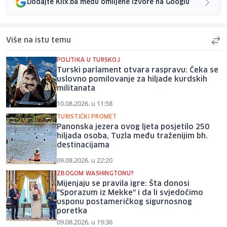
Dodajte Klix.ba među omiljene izvore na Googlu
Više na istu temu
POLITIKA U TURSKOJ
Turski parlament otvara raspravu: Čeka se
uslovno pomilovanje za hiljade kurdskih
militanata
10.08.2026. u 11:58
TURISTIČKI PROMET
Panonska jezera ovog ljeta posjetilo 250
hiljada osoba, Tuzla među traženijim bh.
destinacijama
09.08.2026. u 22:20
ZBOGOM WASHINGTONU?
Mijenjaju se pravila igre: Šta donosi
"Sporazum iz Mekke" i da li svjedočimo
usponu postameričkog sigurnosnog
poretka
09.08.2026. u 19:36