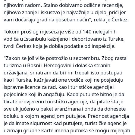
njihovim radom. Stalno dobivamo odlične recenzije,
njihovo znanje i iskustvo je najvažnije u cijeloj priči jer
vam dočaraju grad na poseban način", rekla je Čerkez.
Tokom prošlog mjeseca je više od 140 nelegalnih
vodiča u Istanbulu kažnjeno i deportovano iz Turske,
tvrdi Čerkez koja je dobila podatke od inspekcije.
"Zakon se još više postrožio u septembru. Zbog rasta
turizma u Bosni i Hercegovini i dolaska stranih
državljana, smatram da bi i mi trebali isto postupati
kao i Turska, kažnjavati one vodiče koji ne posjeduju
ispravne licence za rad, kao i turističke agencije i
pojedinice koji ih angažuju. Kada putujete bitno je da
birate provjerenu turističku agencije, da pitate šta je
sve uključeno u paket aranžmana i onda da donesete
odluku s kojom agencijom putujete. Prednost agencija
je da imate sigurnost kad putujete, turističke agencije
uzimaju grupne karte imena putnika se mogu mijenjati