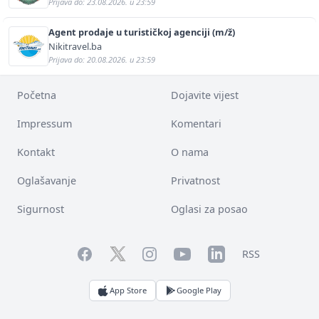
Prijava do: 23.08.2026. u 23:59
Agent prodaje u turističkoj agenciji (m/ž)
Nikitravel.ba
Prijava do: 20.08.2026. u 23:59
Početna
Dojavite vijest
Impressum
Komentari
Kontakt
O nama
Oglašavanje
Privatnost
Sigurnost
Oglasi za posao
Facebook
YouTube
LinkedIn
Twitter
Instagram
RSS
App Store
Google Play