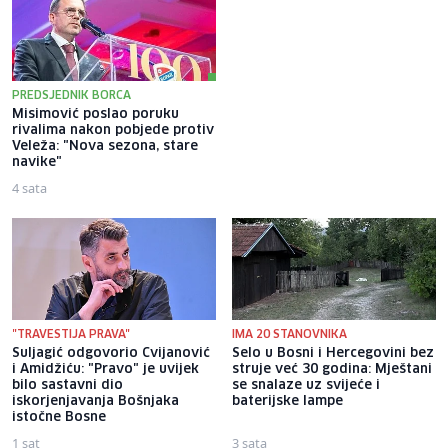
PREDSJEDNIK BORCA
Misimović poslao poruku
Mlada glumica iz Tuzle Zerina
rivalima nakon pobjede protiv
Mujkić šaljivim snimcima
Veleža: "Nova sezona, stare
osvaja publiku: Ljude je uvijek
navike"
teže nasmijati nego rasplakati
4 sata
15 sati
"TRAVESTIJA PRAVA"
IMA 20 STANOVNIKA
Suljagić odgovorio Cvijanović
Selo u Bosni i Hercegovini bez
i Amidžiću: "Pravo" je uvijek
struje već 30 godina: Mještani
bilo sastavni dio
se snalaze uz svijeće i
iskorjenjavanja Bošnjaka
baterijske lampe
istočne Bosne
1 sat
3 sata