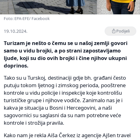
Foto: EPA-EFE/ Facebook
19.10.2024.
Podijeli
Turizam je nešto o čemu se u našoj zemlji govori
samo u vidu brojki, a po strani zapostavljamo
ljude, koji su dio ovih brojki i čine njihov ukupni
doprinos.
Tako su u Turskoj, destinaciji gdje bh. građani često
putuju tokom ljetnog i zimskog perioda, pooštrene
kontrole u vidu policije i inspekcije koje kontrolišu
turističke grupe i njihove vodiče. Zanimalo nas je i
kakva je situacija u Bosni i Hercegovini, a naši
sagovornici su saglasni da su nam potrebne veće
kontrole i strožija pravila.
Kako nam je rekla Aiša Čerkez iz agencije Ajšen travel