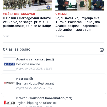
VJEŽBA BRZI ODGOVOR
U MEKKI
U Bosnu i Hercegovinu dolaze
Vojni savez koji mijenja sve:
velike vojne snage, pristižu i
Turska, Pakistan i Saudijska
padobranske jedinice iz Italije
Arabija potpisali zajednički
odbrambeni sporazum
5 sati
3 sata
Oglasi za posao
Agent u call centru (m/ž)
Poslovne novine
Prijava do: 21.08.2026. u 23:59
Hostesa (ž)
Bosnian House Restaurant
Prijava do: 20.08.2026. u 23:59
Broker - Transport Koordinator (m/ž)
Taylor Shipping Solutions BH