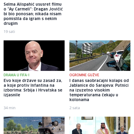
Selma Alispahić ususret filmu
Brat Angeline Jolie nakon
o "Ay Carmeli": Dragan Jovičić
razvoda otkrio da je gej: Bio
bi bio ponosan; nikada nisam
sam opsjednut Disney
pomislila da igram s nekim
princezama
drugim
19 sati
20 sati
DRAMA U FIFA-I
OGROMNE GUŽVE
Evo koje države su zasad za,
I danas saobraćajni kolaps od
a koje protiv Infantina na
Jablanice do Sarajeva: Putnici
izborima: Srbija i Hrvatska se
na izuzetno visokim
izjasnile
temperaturama čekaju u
kolonama
34 min
2 sata