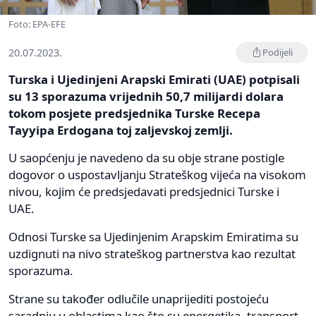
Foto: EPA-EFE
20.07.2023.
Podijeli
Turska i Ujedinjeni Arapski Emirati (UAE) potpisali
su 13 sporazuma vrijednih 50,7 milijardi dolara
tokom posjete predsjednika Turske Recepa
Tayyipa Erdogana toj zaljevskoj zemlji.
U saopćenju je navedeno da su obje strane postigle
dogovor o uspostavljanju Strateškog vijeća na visokom
nivou, kojim će predsjedavati predsjednici Turske i
UAE.
Odnosi Turske sa Ujedinjenim Arapskim Emiratima su
uzdignuti na nivo strateškog partnerstva kao rezultat
sporazuma.
Strane su također odlučile unaprijediti postojeću
saradnju u oblastima kao što su energetika, transport,