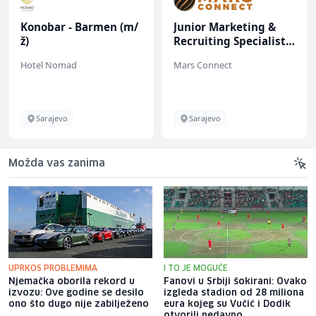
Konobar - Barmen (m/
Junior Marketing &
ž)
Recruiting Specialist
(m/ž)
Hotel Nomad
Mars Connect
Sarajevo
Sarajevo
Možda vas zanima
UPRKOS PROBLEMIMA
I TO JE MOGUĆE
Njemačka oborila rekord u
Fanovi u Srbiji šokirani: Ovako
izvozu: Ove godine se desilo
izgleda stadion od 28 miliona
ono što dugo nije zabilježeno
eura kojeg su Vučić i Dodik
otvorili nedavno