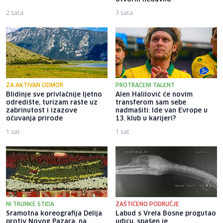
2 sata
3 sata
ZA AKTIVAN ODMOR
PROTRAĆENI TALENT
Blidinje sve privlačnije ljetno
Alen Halilović će novim
odredište, turizam raste uz
transferom sam sebe
zabrinutost i izazove
nadmašiti: Ide van Evrope u
očuvanja prirode
13. klub u karijeri?
1 sat
1 sat
NI TRUNKE STIDA
ZAŠTIĆENO PODRUČJE
Sramotna koreografija Delija
Labud s Vrela Bosne progutao
protiv Novog Pazara, na
udicu, spašen je