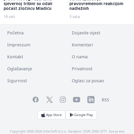
sjevernoj tribini su odali
pravovremenom reakcijom
počast zločincu Mladiću
nadležnih
16 sati
3 sata
Početna
Dojavite vijest
Impressum
Komentari
Kontakt
O nama
Oglašavanje
Privatnost
Sigurnost
Oglasi za posao
Facebook
YouTube
LinkedIn
Twitter
Instagram
RSS
App Store
Google Play
Copyright 2000-2026 InterSoft d.o.o. Sarajevo. ISSN 2566-3771. Sva prava