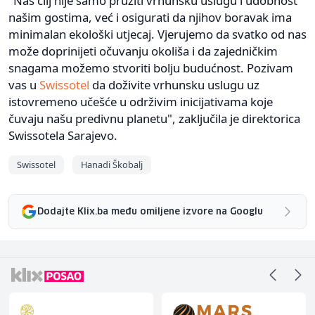
"Naš cilj nije samo pružiti vrhunsku uslugu i udobnost
našim gostima, već i osigurati da njihov boravak ima
minimalan ekološki utjecaj. Vjerujemo da svatko od nas
može doprinijeti očuvanju okoliša i da zajedničkim
snagama možemo stvoriti bolju budućnost. Pozivam
vas u
Swissotel
da doživite vrhunsku uslugu uz
istovremeno učešće u održivim inicijativama koje
čuvaju našu predivnu planetu", zaključila je direktorica
Swissotela Sarajevo.
Swissotel
Hanadi Škobalj
Dodajte Klix.ba među omiljene izvore na Googlu