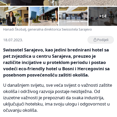
+14
Hanadi Škobalj, generalna direktorica Swissotela Sarajevo
18.07.2023.
Podijeli
Swissotel Sarajevo, kao jedini brednirani hotel sa
pet zvjezdica u centru Sarajeva, preuzeo je
različite incijative u proteklom periodu i postao
vodeći eco-friendly hotel u Bosni i Hercegovini sa
posebnom posvećenošću zaštiti okoliša.
U današnjem svijetu, sve veća svijest o važnosti zaštite
okoliša i održivog razvoja postaje neizbježna. Od
izuzetne važnosti je prepoznati da svaka industrija,
uključujući hotelsku, ima svoju ulogu i odgovornost u
očuvanju okoliša.