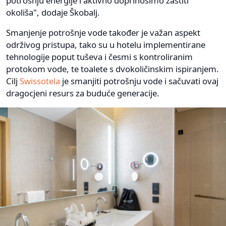
potrošnju energije i aktivno doprinosimo zaštiti
okoliša", dodaje Škobalj.
Smanjenje potrošnje vode također je važan aspekt
održivog pristupa, tako su u hotelu implementirane
tehnologije poput tuševa i česmi s kontroliranim
protokom vode, te toalete s dvokoličinskim ispiranjem.
Cilj
Swissotela
je smanjiti potrošnju vode i sačuvati ovaj
dragocjeni resurs za buduće generacije.