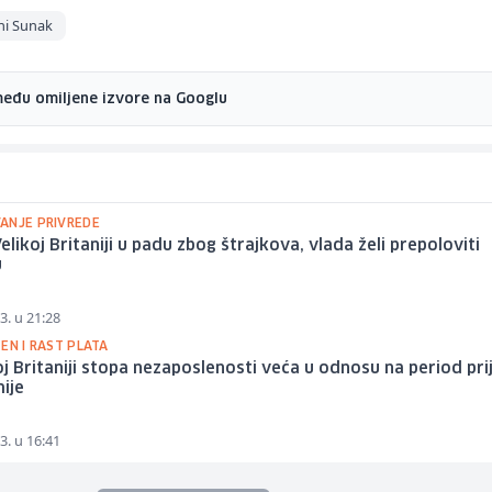
hi Sunak
među omiljene izvore na Googlu
ANJE PRIVREDE
elikoj Britaniji u padu zbog štrajkova, vlada želi prepoloviti
u
3. u 21:28
EN I RAST PLATA
oj Britaniji stopa nezaposlenosti veća u odnosu na period pri
ije
3. u 16:41