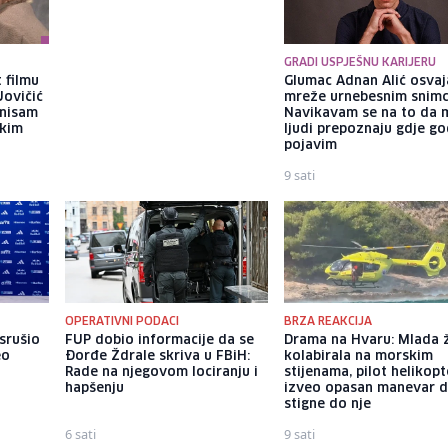
GRADI USPJEŠNU KARIJERU
 filmu
Brat Angeline Jolie nakon
Glumac Adnan Alić osvaj
Jovičić
razvoda otkrio da je gej: Bio
mreže urnebesnim snimc
 nisam
sam opsjednut Disney
Navikavam se na to da 
ekim
princezama
ljudi prepoznaju gdje go
pojavim
8 sati
9 sati
OPERATIVNI PODACI
BRZA REAKCIJA
srušio
FUP dobio informacije da se
Drama na Hvaru: Mlada 
eo
Đorđe Ždrale skriva u FBiH:
kolabirala na morskim
Rade na njegovom lociranju i
stijenama, pilot helikop
hapšenju
izveo opasan manevar 
stigne do nje
6 sati
9 sati