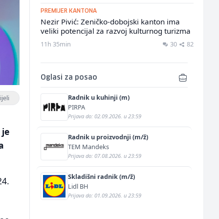
PREMIJER KANTONA
Nezir Pivić: Zeničko-dobojski kanton ima
veliki potencijal za razvoj kulturnog turizma
11h 35min
30
82
Oglasi za posao
Radnik u kuhinji (m)
jeli
PIRPA
Prijava do: 02.09.2026. u 23:59
 je
Radnik u proizvodnji (m/ž)
a
TEM Mandeks
Prijava do: 07.08.2026. u 23:59
Skladišni radnik (m/ž)
24.
Lidl BH
Prijava do: 01.09.2026. u 23:59