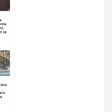
a
ima:
me
d se
žena
tera
da