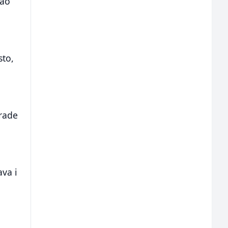
sao
sto,
 rade
ava i