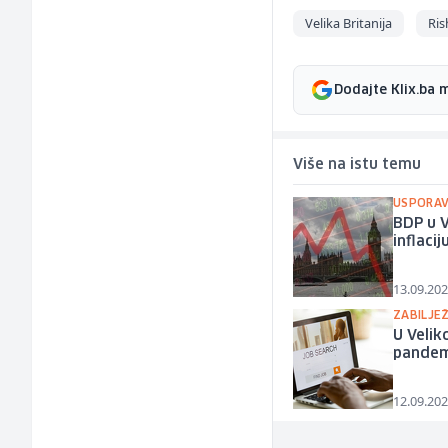
Velika Britanija
Ris
Dodajte Klix.ba 
Više na istu temu
USPORAV
BDP u V
inflacij
13.09.202
ZABILJEŽ
U Velik
pandem
12.09.202