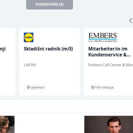
KOMENTARI (8)
nji
Skladišni radnik (m/ž)
Mitarbeiter:in im
Kundenservice &
Support (m/w/d)
Lidl BH
Lepenica
Više lokacija