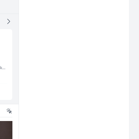
Vozač autobusa (m/ž)
Kundenbetreuer
(m/w)
Embers Call Center & Marketing
Travel-Trans
Servicepoint
Sarajevo
Sarajevo