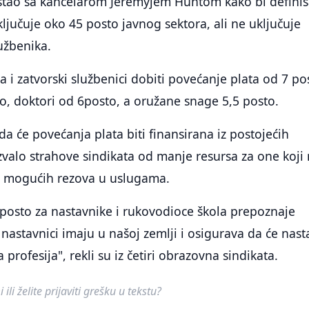
astao sa kancelarom Jeremyjem Huntom kako bi defini
ljučuje oko 45 posto javnog sektora, ali ne uključuje
užbenika.
a i zatvorski službenici dobiti povećanje plata od 7 po
to, doktori od 6posto, a oružane snage 5,5 posto.
da će povećanja plata biti finansirana iz postojećih
azvalo strahove sindikata od manje resursa za one koji
i mogućih rezova u uslugama.
posto za nastavnike i rukovodioce škola prepoznaje
 nastavnici imaju u našoj zemlji i osigurava da će nast
a profesija", rekli su iz četiri obrazovna sindikata.
ili želite prijaviti grešku u tekstu?