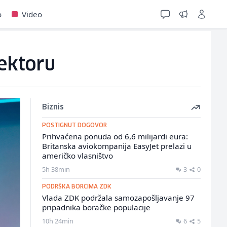
o
Video
sektoru
Biznis
POSTIGNUT DOGOVOR
Prihvaćena ponuda od 6,6 milijardi eura:
Britanska aviokompanija EasyJet prelazi u
američko vlasništvo
5h 38min
3
0
PODRŠKA BORCIMA ZDK
Vlada ZDK podržala samozapošljavanje 97
pripadnika boračke populacije
10h 24min
6
5