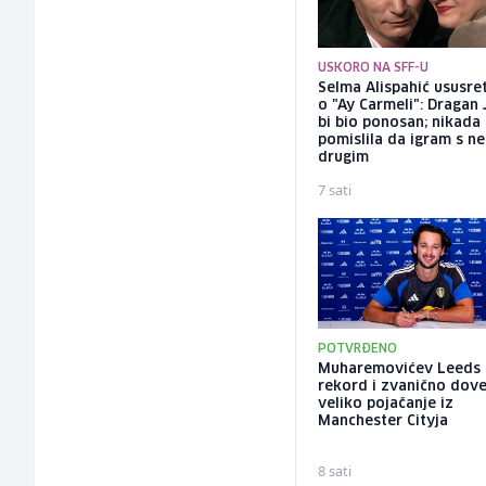
USKORO NA SFF-U
Selma Alispahić ususret
o "Ay Carmeli": Dragan 
bi bio ponosan; nikada
pomislila da igram s n
drugim
7 sati
POTVRĐENO
Muharemovićev Leeds 
rekord i zvanično dov
veliko pojačanje iz
Manchester Cityja
8 sati