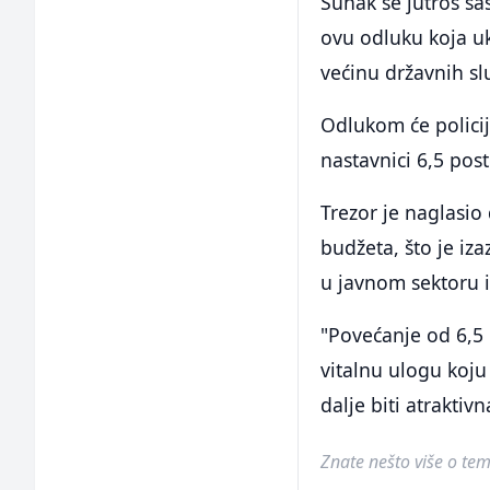
Sunak se jutros s
ovu odluku koja uk
većinu državnih sl
Odlukom će policij
nastavnici 6,5 pos
Trezor je naglasio 
budžeta, što je iz
u javnom sektoru 
"Povećanje od 6,5 
vitalnu ulogu koju
dalje biti atraktivn
Znate nešto više o temi 