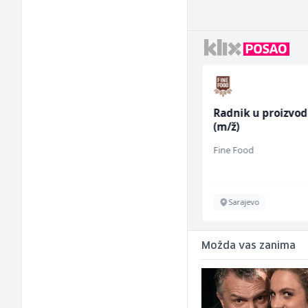
Dispatcher (m/ž)
Radnik u proizvod
(m/ž)
BCO
Fine Food
Sarajevo
Sarajevo
Možda vas zanima