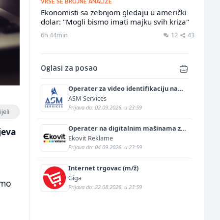
VRŠE SE BROJNE ANALIZE
Ekonomisti sa zebnjom gledaju u američki
dolar: "Mogli bismo imati majku svih kriza"
6h 44min
12
43
Oglasi za posao
Operater za video identifikaciju na
njemačkom jeziku (m/ž)
ASM Services
Prijava do: 02.09.2026. u 23:59
jeli
Operater na digitalnim mašinama za
jeva
štampu i doradu (m/ž)
Ekovit Reklame
Prijava do: 04.09.2026. u 23:59
Internet trgovac (m/ž)
Giga
imo
Prijava do: 22.08.2026. u 23:59