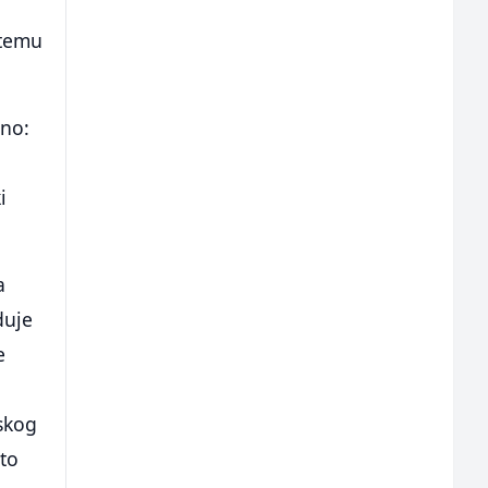
stemu
lno:
i
a
duje
e
rskog
 to