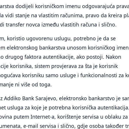
arstva dodijeli korisničkom imenu odgovarajuća prava
a vidi stanje na vlastitim računima, pravo da kreira pl
i transfer novca između vlastitih računa i slično.
tim, koristio ugovorenu uslugu, potrebno je da se
stem elektronskog bankarstva unosom korisničkog imen
no drugog faktora autentikacije, ako postoji. Nakon
ije korisnika, sistem provjerava za šta je korisnik
ogućava korisniku samo usluge i funkcionalnosti za k
 manje ni više od toga.
iz Addiko Bank Sarajevo, elektronsko bankarstvo je s
net usluga za koje je potrebna korisnička autentikacija
ovina putem Internet-a, korištenje servisa u oblaku za
menata, e-mail servisa i slično, gdje osoba također t