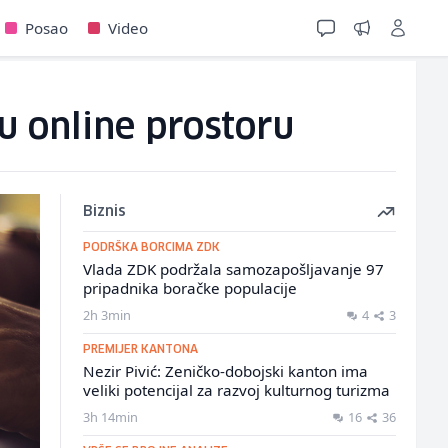
Posao
Video
 u online prostoru
Biznis
PODRŠKA BORCIMA ZDK
Vlada ZDK podržala samozapošljavanje 97
pripadnika boračke populacije
2h 3min
4
3
PREMIJER KANTONA
Nezir Pivić: Zeničko-dobojski kanton ima
veliki potencijal za razvoj kulturnog turizma
3h 14min
16
36