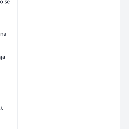
ko se
ena
nja
u,