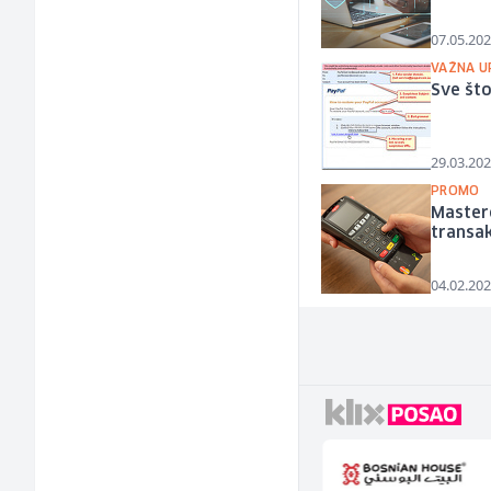
07.05.202
VAŽNA U
Sve što
29.03.202
PROMO
Masterc
transak
04.02.202