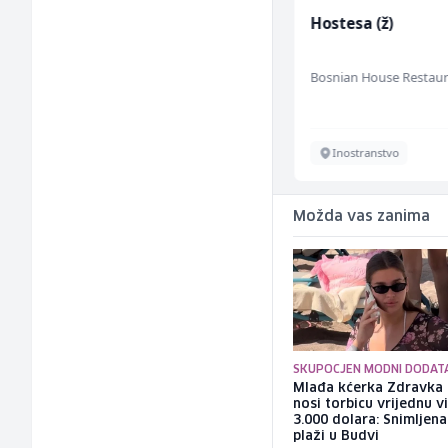
Skladišni radnik (m/ž)
Hostesa (ž)
Lidl BH
Bosnian House Restau
Lepenica
Inostranstvo
Možda vas zanima
SKUPOCJEN MODNI DODAT
Mlađa kćerka Zdravka 
nosi torbicu vrijednu v
3.000 dolara: Snimljena
plaži u Budvi