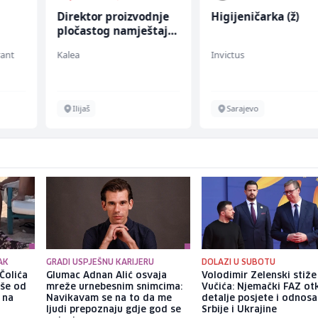
Direktor proizvodnje
Higijeničarka (ž)
pločastog namještaja
(m/ž)
rant
Kalea
Invictus
Ilijaš
Sarajevo
AK
GRADI USPJEŠNU KARIJERU
DOLAZI U SUBOTU
Čolića
Glumac Adnan Alić osvaja
Volodimir Zelenski stiž
iše od
mreže urnebesnim snimcima:
Vučića: Njemački FAZ ot
 na
Navikavam se na to da me
detalje posjete i odnosa
ljudi prepoznaju gdje god se
Srbije i Ukrajine