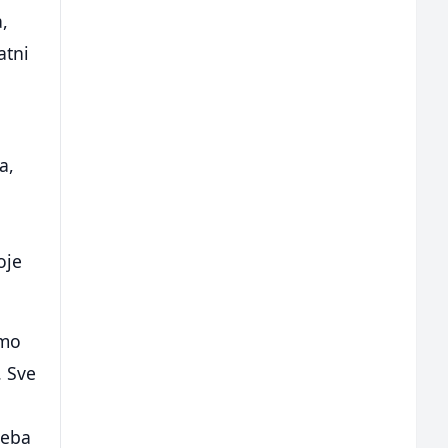
,
atni
a,
oje
amo
. Sve
reba