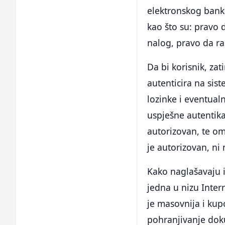
elektronskog bank
kao što su: pravo d
nalog, pravo da rad
Da bi korisnik, za
autenticira na si
lozinke i eventual
uspješne autentikac
autorizovan, te om
je autorizovan, ni
Kako naglašavaju 
jedna u nizu Inter
je masovnija i kup
pohranjivanje doku