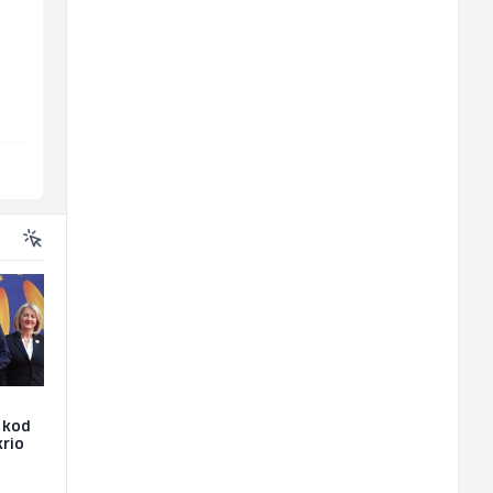
Radnik u proizvodnji
Vozač autobusa (m/ž)
(m/ž)
Conty Plus
Travel-Trans
Sarajevo
Sarajevo
e kod
krio