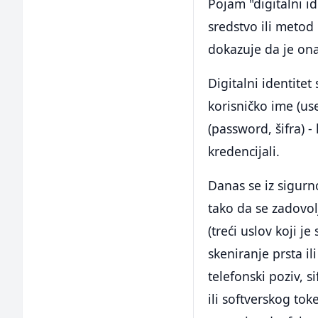
Pojam "digitalni i
sredstvo ili metod
dokazuje da je ona
Digitalni identite
korisničko ime (use
(password, šifra) -
kredencijali.
Danas se iz sigurn
tako da se zadovol
(treći uslov koji je
skeniranje prsta il
telefonski poziv, 
ili softverskog tok