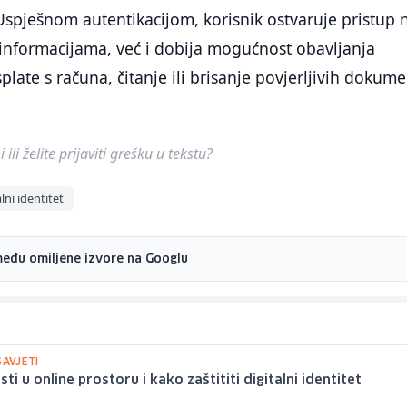
 Uspješnom autentikacijom, korisnik ostvaruje pristup 
 informacijama, već i dobija mogućnost obavljanja
(isplate s računa, čitanje ili brisanje povjerljivih dokum
ili želite prijaviti grešku u tekstu?
alni identitet
među omiljene izvore na Googlu
SAVJETI
ti u online prostoru i kako zaštititi digitalni identitet