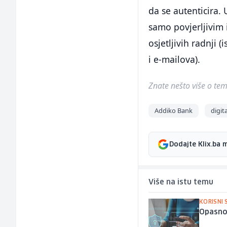
da se autenticira.
samo povjerljivim
osjetljivih radnji 
i e-mailova).
Znate nešto više o temi 
Addiko Bank
digit
Dodajte Klix.ba 
Više na istu temu
KORISNI 
Opasnos