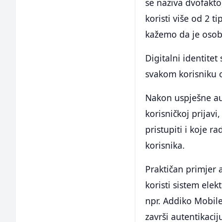
se naziva dvofaktor
koristi više od 2 
kažemo da je osoba
Digitalni identite
svakom korisniku o
Nakon uspješne aut
korisničkoj prijav
pristupiti i koje r
korisnika.
Praktičan primjer a
koristi sistem ele
npr. Addiko Mobile
završi autentikac