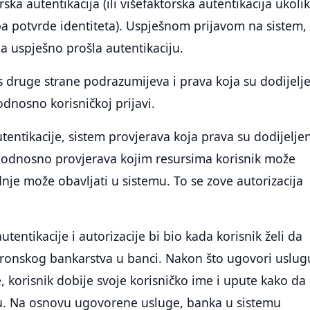
ska autentikacija (ili višefaktorska autentikacija ukoli
tipa potvrde identiteta). Uspješnom prijavom na sistem,
 uspješno prošla autentikaciju.
t s druge strane podrazumijeva i prava koja su dodijelj
dnosno korisničkoj prijavi.
entikacije, sistem provjerava koja prava su dodijelje
i, odnosno provjerava kojim resursima korisnik može
adnje može obavljati u sistemu. To se zove autorizacija
utentikacije i autorizacije bi bio kada korisnik želi da
ktronskog bankarstva u banci. Nakon što ugovori uslug
, korisnik dobije svoje korisničko ime i upute kako da
iju. Na osnovu ugovorene usluge, banka u sistemu