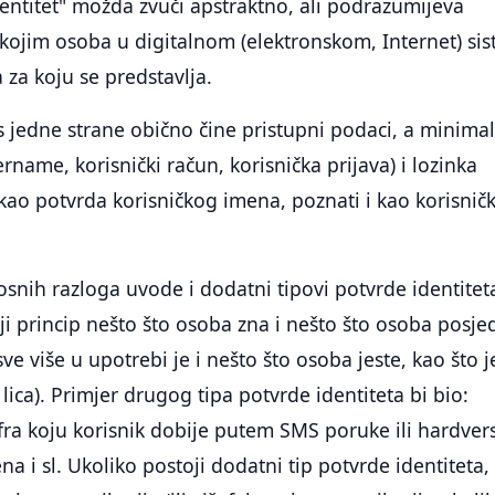
dentitet" možda zvuči apstraktno, ali podrazumijeva
 kojim osoba u digitalnom (elektronskom, Internet) si
 za koju se predstavlja.
t s jedne strane obično čine pristupni podaci, a minima
rname, korisnički račun, korisnička prijava) i lozinka
 kao potvrda korisničkog imena, poznati i kao korisničk
osnih razloga uvode i dodatni tipovi potvrde identitet
ji princip nešto što osoba zna i nešto što osoba posje
 sve više u upotrebi je i nešto što osoba jeste, kao što j
i lica). Primjer drugog tipa potvrde identiteta bi bio:
sifra koju korisnik dobije putem SMS poruke ili hardve
ena i sl. Ukoliko postoji dodatni tip potvrde identiteta,