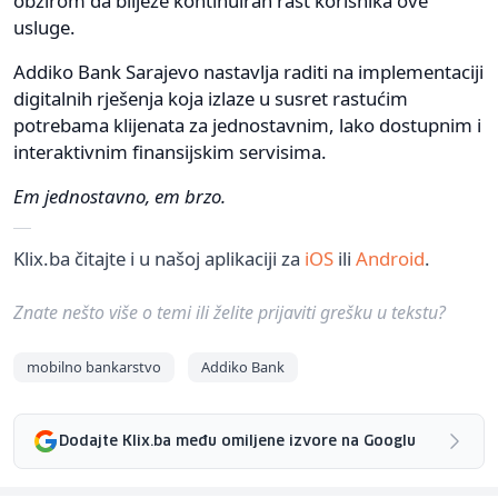
obzirom da bilježe kontinuiran rast korisnika ove
usluge.
Addiko Bank Sarajevo nastavlja raditi na implementaciji
digitalnih rješenja koja izlaze u susret rastućim
potrebama klijenata za jednostavnim, lako dostupnim i
interaktivnim finansijskim servisima.
Em jednostavno, em brzo.
Klix.ba čitajte i u našoj aplikaciji za
iOS
ili
Android
.
Znate nešto više o temi ili želite prijaviti grešku u tekstu?
mobilno bankarstvo
Addiko Bank
Dodajte Klix.ba među omiljene izvore na Googlu