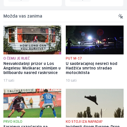
Možda vas zanima
O ČEMU JE RIJEČ
PUT M-17
Nesvakidašnji prizor u Los
U saobraćajnoj nesreći kod
Angelesu: Muškarac snimljen u
Hadžića smrtno stradao
billboardu nasred raskrsnice
motociklista
17 sati
10 sati
PRVO KOLO
KO STOJI IZA NAPADA?