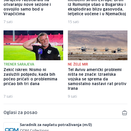
Sarajevo razočaralo na
Incidenti širom Evrope: Dron
otvaranju nove sezone i
iz Rumunije ušao u Bugarsku i
osvojilo samo bod u
eksplodirao blizu gasovoda,
Vrapčićima
letjelice uočene i u Njemačkoj
7 sati
15 sati
TRENER SARAJEVA
NE ŽELE MIR
Zekić iskren: Nismo ni
Tel Avivu američki problemi
zaslužili pobjedu, kada bih
ništa ne znače: Izraelska
počeo pričati o problemima
vojska se sprema da
pričao bih tri dana
samostalno nastavi rat protiv
Irana
7 sati
9 sati
Oglasi za posao
Saradnik za naplatu potraživanja (m/ž)
ODM Collections