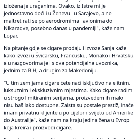
izložena je uraganima. Ovako, iz Istre mi je
jednostavno doći i u Ženevu i u Sarajevo, a ne
maltretirati se po aerodromima i avionima do
Nikaragve, posebno danas u pandemiji", kaže nam
Lopar.
Na pitanje gdje se cigare prodaju i izvoze Sanja kaže
kako izvozi u Švicarsku, Francusku, Monako i Hrvatsku,
a u razgovorima je i s dva potencijalna uvoznika,
jednim za BiH, a drugim za Makedoniju.
"U tim zemljama cigare ćete naći isključivo na elitnim,
luksuznim i ekskluzivnim mjestima. Kako cigare radim
u strogo limitiranim serijama, proizvedem ih malo i
nisu baš lako dostupne. Zaista su postale prestiž, inače
imam privatnu klijentelu po cijelom svijetu od Amerike
do Australije", kaže nam na kraju jedina žena u Evropi
koja kreira i proizvodi cigare.