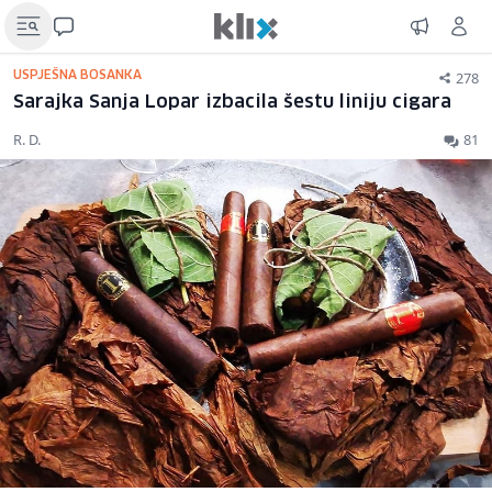
278
USPJEŠNA BOSANKA
Sarajka Sanja Lopar izbacila šestu liniju cigara
R. D.
81