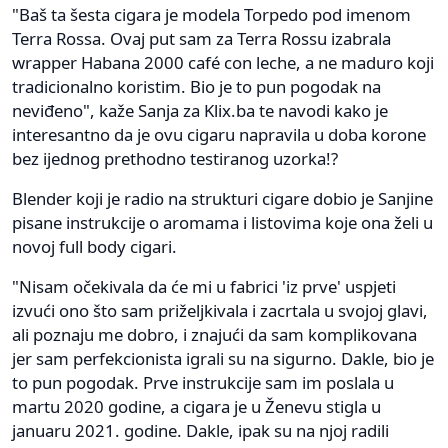
"Baš ta šesta cigara je modela Torpedo pod imenom
Terra Rossa. Ovaj put sam za Terra Rossu izabrala
wrapper Habana 2000 café con leche, a ne maduro koji
tradicionalno koristim. Bio je to pun pogodak na
neviđeno", kaže Sanja za Klix.ba te navodi kako je
interesantno da je ovu cigaru napravila u doba korone
bez ijednog prethodno testiranog uzorka!?
Blender koji je radio na strukturi cigare dobio je Sanjine
pisane instrukcije o aromama i listovima koje ona želi u
novoj full body cigari.
"Nisam očekivala da će mi u fabrici 'iz prve' uspjeti
izvući ono što sam priželjkivala i zacrtala u svojoj glavi,
ali poznaju me dobro, i znajući da sam komplikovana
jer sam perfekcionista igrali su na sigurno. Dakle, bio je
to pun pogodak. Prve instrukcije sam im poslala u
martu 2020 godine, a cigara je u Ženevu stigla u
januaru 2021. godine. Dakle, ipak su na njoj radili