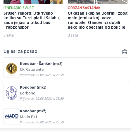
IZNENADIO SVIJET
ODRŽAN SASTANAK
Srušen rekord: Otkriveno
Otkazan skup na Dobrinji zbog
koliko su Turci platili Salahu,
maloljetnika koji voze
sada je jasno otkud baš
romobile: Stanovnici dobili
Trabzonspor
nekoliko obećanja od policije
3 sata
3 sata
Oglasi za posao
Konobar - Šanker (m/ž)
CK Ristorante
Prijava do: 23.08.2026. u 23:59
Konobar (m/ž)
Borbono
Prijava do: 22.08.2026. u 23:59
Konobar (m/ž)
Mado BiH
Prijava do: 23.08.2026. u 23:59