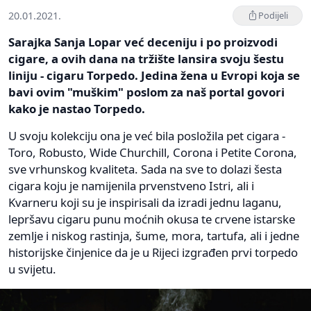
20.01.2021.
Podijeli
Sarajka Sanja Lopar već deceniju i po proizvodi
cigare, a ovih dana na tržište lansira svoju šestu
liniju - cigaru Torpedo. Jedina žena u Evropi koja se
bavi ovim "muškim" poslom za naš portal govori
kako je nastao Torpedo.
U svoju kolekciju ona je već bila posložila pet cigara -
Toro, Robusto, Wide Churchill, Corona i Petite Corona,
sve vrhunskog kvaliteta. Sada na sve to dolazi šesta
cigara koju je namijenila prvenstveno Istri, ali i
Kvarneru koji su je inspirisali da izradi jednu laganu,
lepršavu cigaru punu moćnih okusa te crvene istarske
zemlje i niskog rastinja, šume, mora, tartufa, ali i jedne
historijske činjenice da je u Rijeci izgrađen prvi torpedo
u svijetu.