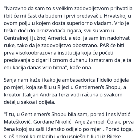
"Naravno da sam to s velikim zadovoljstvom prihvatila
i bit će mi čast da budem i prvi predavač u Hrvatskoj u
ovom polju u kojem dosta superiorno vladam. Vrlo je
teško doći do proizvođača cigara, svii su vam u
Centralnoj i Južnoj Americi, a eto, ja sam im nadohvat
ruke, tako da je zadovoljstvo obostrano. PAR će biti
prva visokoobrazovna institucija koja će početi
predavanja o cigari i crnom duhanu i smatram da je ta
edukacija danas vrlo bitna", kaže ona.
Sanja nam kaže i kako je ambasadorica Fidelio odijela
po mjeri, koja se šiju u Rijeci u Gentlemen’s Shopu, a
kreator Italijan Andrea Terzi vodi računa o svakom
detalju sakoa i odijela.
"I tu, u Gentlemen’s Shopu bila sam, pored Ines Matić
Matešković, Gordane Nikolić i Anje Zambeli Čolak, prva
žena kojoj su sašili žensko odijelo po mjeri. Pored toga,
s još nekoliko mladih i vrlo uspješnih ljudi iz Rijeke