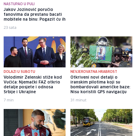
NASTUPAO U PULI
Jakov Jozinović poručio
Nezir Pivić: Zeničko-dobojski
fanovima da prestanu bacati
kanton ima veliki potencijal
mobitele na binu: Pogazit ću ih
za razvoj kulturnog turizma
23 sata
1 sat
DOLAZI U SUBOTU
NEVJEROVATNA HRABROST
Volodimir Zelenski stiže kod
Otkriveni novi detalji o
Vučića: Njemački FAZ otkrio
iranskim pilotima koji su
detalje posjete i odnosa
bombardovali američke baze:
Srbije i Ukrajine
Nisu koristili GPS navigaciju
7 min
31 minut