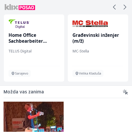
Home Office
Građevinski inženjer
Sachbearbeiter
(m/ž)
(m/w/d) für einen
TELUS Digital
MC-Stella
bekannten deutschen
Energieversorger
Sarajevo
Velika Kladuša
Možda vas zanima