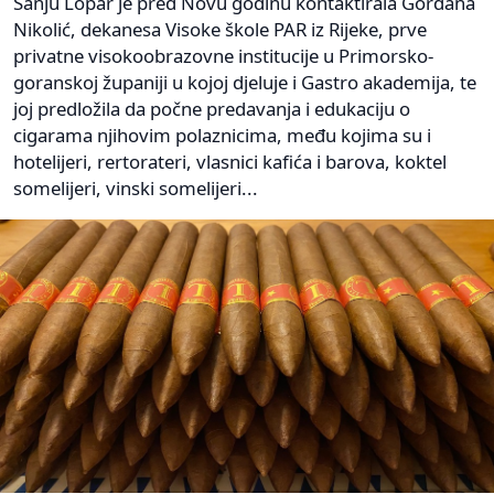
Sanju Lopar je pred Novu godinu kontaktirala Gordana
Nikolić, dekanesa Visoke škole PAR iz Rijeke, prve
privatne visokoobrazovne institucije u Primorsko-
goranskoj županiji u kojoj djeluje i Gastro akademija, te
joj predložila da počne predavanja i edukaciju o
cigarama njihovim polaznicima, među kojima su i
hotelijeri, rertorateri, vlasnici kafića i barova, koktel
somelijeri, vinski somelijeri...