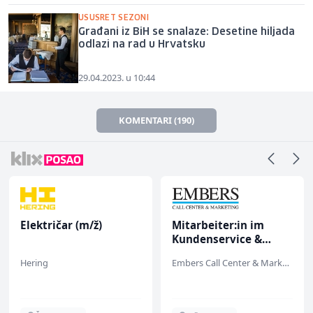
USUSRET SEZONI
Građani iz BiH se snalaze: Desetine hiljada
odlazi na rad u Hrvatsku
29.04.2023. u 10:44
KOMENTARI (190)
Električar (m/ž)
Mitarbeiter:in im
Kundenservice &
Support (m/w/d)
Hering
Embers Call Center & Marketing