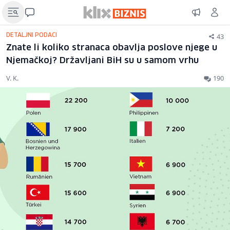
43
DETALJNI PODACI
Znate li koliko stranaca obavlja poslove njege u
Njemačkoj? Državljani BiH su u samom vrhu
V. K.
190