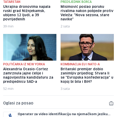
TATARSTAN
PREDSJEDNIK BORCA
Ukrajina dronovima napala
Misimović poslao poruku
ruski grad Nižnjekamsk,
rivalima nakon pobjede protiv
ubijeno 12 ljudi, a 39
Veleža: "Nova sezona, stare
povrijeđenih
navike"
39 min
2 sata
POLITIČARKA IZ NEW YORKA
KOMBINACIJA EU I NATO-A
Alexandria Ocasio-Cortez
Britanski premijer dobio
zamrznula jajne ćelije i
zanimljiv prijedlog: Stvara li
nagovijestila kandidaturu za
se "Evropska konfederacija" u
predsjednicu SAD-a
kojoj bi bila i BiH?
52 min
3 sata
Oglasi za posao
Operater za video identifikaciju na njemačkom jeziku