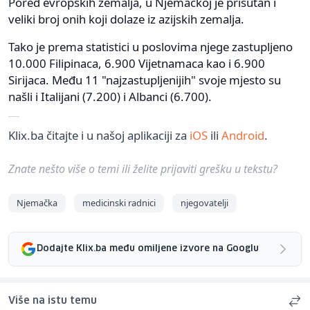
Pored evropskih zemalja, u Njemačkoj je prisutan i
veliki broj onih koji dolaze iz azijskih zemalja.
Tako je prema statistici u poslovima njege zastupljeno
10.000 Filipinaca, 6.900 Vijetnamaca kao i 6.900
Sirijaca. Među 11 "najzastupljenijih" svoje mjesto su
našli i Italijani (7.200) i Albanci (6.700).
Klix.ba čitajte i u našoj aplikaciji za
iOS
ili
Android
.
Znate nešto više o temi ili želite prijaviti grešku u tekstu?
Njemačka
medicinski radnici
njegovatelji
Dodajte Klix.ba među omiljene izvore na Googlu
Više na istu temu