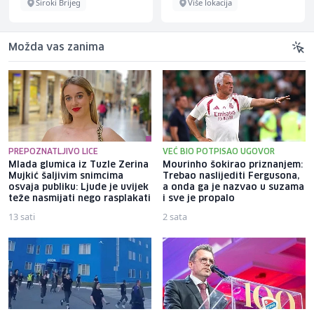
Široki Brijeg
Više lokacija
Možda vas zanima
PREPOZNATLJIVO LICE
VEĆ BIO POTPISAO UGOVOR
Mlada glumica iz Tuzle Zerina
Mourinho šokirao priznanjem:
Mujkić šaljivim snimcima
Trebao naslijediti Fergusona,
osvaja publiku: Ljude je uvijek
a onda ga je nazvao u suzama
teže nasmijati nego rasplakati
i sve je propalo
13 sati
2 sata