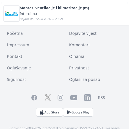
Monteri ventilacije i klimatizacije (m)
Interclima
Prijava do: 12.08.2026. u 23:59
Početna
Dojavite vijest
Impressum
Komentari
Kontakt
O nama
Oglašavanje
Privatnost
Sigurnost
Oglasi za posao
Facebook
YouTube
LinkedIn
Twitter
Instagram
RSS
App Store
Google Play
Copyright 2000-2026 InterSoft d.o.o. Sarajevo. ISSN 2566-3771. Sva prava