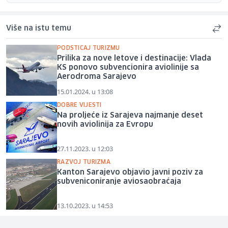
Više na istu temu
PODSTICAJ TURIZMU
Prilika za nove letove i destinacije: Vlada
KS ponovo subvencionira aviolinije sa
Aerodroma Sarajevo
15.01.2024. u 13:08
DOBRE VIJESTI
Na proljeće iz Sarajeva najmanje deset
novih aviolinija za Evropu
27.11.2023. u 12:03
RAZVOJ TURIZMA
Kanton Sarajevo objavio javni poziv za
subveniconiranje aviosaobraćaja
13.10.2023. u 14:53