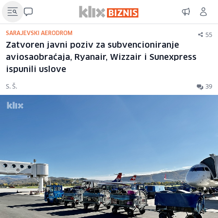
55
SARAJEVSKI AERODROM
Zatvoren javni poziv za subvencioniranje
aviosaobraćaja, Ryanair, Wizzair i Sunexpress
ispunili uslove
S. Š.
39