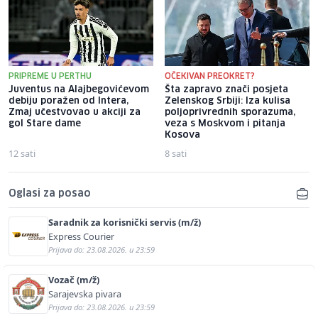
PRIPREME U PERTHU
OČEKIVAN PREOKRET?
Juventus na Alajbegovićevom
Šta zapravo znači posjeta
debiju poražen od Intera,
Zelenskog Srbiji: Iza kulisa
Zmaj učestvovao u akciji za
poljoprivrednih sporazuma,
gol Stare dame
veza s Moskvom i pitanja
Kosova
12 sati
8 sati
Oglasi za posao
Saradnik za korisnički servis (m/ž)
Express Courier
Prijava do: 23.08.2026. u 23:59
Vozač (m/ž)
Sarajevska pivara
Prijava do: 23.08.2026. u 23:59