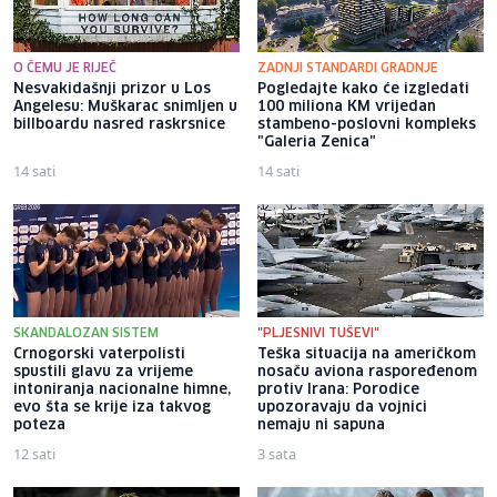
O ČEMU JE RIJEČ
ZADNJI STANDARDI GRADNJE
Nesvakidašnji prizor u Los
Pogledajte kako će izgledati
Angelesu: Muškarac snimljen u
100 miliona KM vrijedan
billboardu nasred raskrsnice
stambeno-poslovni kompleks
"Galeria Zenica"
14 sati
14 sati
SKANDALOZAN SISTEM
"PLJESNIVI TUŠEVI"
Crnogorski vaterpolisti
Teška situacija na američkom
spustili glavu za vrijeme
nosaču aviona raspoređenom
intoniranja nacionalne himne,
protiv Irana: Porodice
evo šta se krije iza takvog
upozoravaju da vojnici
poteza
nemaju ni sapuna
12 sati
3 sata