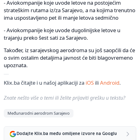
- Aviokompanije koje uvode letove na postojećim
strateškim rutama iz/za Sarajevo, a na kojima trenutno
ima uspostavljeno pet ili manje letova sedmično
- Aviokompanije koje uvode dugolinijske letove u
trajanju preko šest sati za Sarajevo.
Također, iz sarajevskog aerodroma su još saopćili da će
o svim ostalim detaljima javnost će biti blagovremeno
upoznata.
Klix.ba čitajte i u našoj aplikaciji za
iOS
ili
Android
.
Znate nešto više o temi ili želite prijaviti grešku u tekstu?
Međunarodni aerodrom Sarajevo
Dodajte Klix.ba među omiljene izvore na Googlu