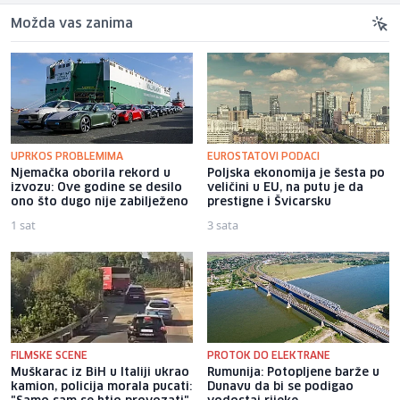
Možda vas zanima
UPRKOS PROBLEMIMA
EUROSTATOVI PODACI
Njemačka oborila rekord u
Poljska ekonomija je šesta po
izvozu: Ove godine se desilo
veličini u EU, na putu je da
ono što dugo nije zabilježeno
prestigne i Švicarsku
1 sat
3 sata
FILMSKE SCENE
PROTOK DO ELEKTRANE
Muškarac iz BiH u Italiji ukrao
Rumunija: Potopljene barže u
kamion, policija morala pucati:
Dunavu da bi se podigao