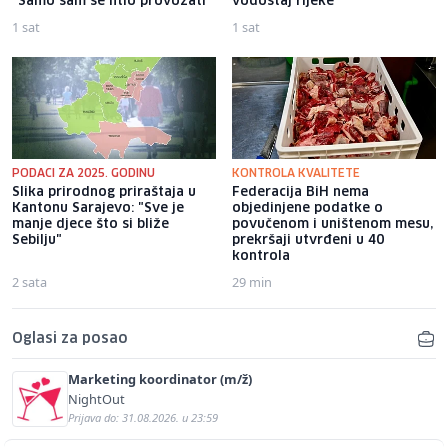
"Samo sam se htio provozati"
vodostaj rijeke
1 sat
1 sat
PODACI ZA 2025. GODINU
KONTROLA KVALITETE
Slika prirodnog priraštaja u
Federacija BiH nema
Kantonu Sarajevo: "Sve je
objedinjene podatke o
manje djece što si bliže
povučenom i uništenom mesu,
Sebilju"
prekršaji utvrđeni u 40
kontrola
2 sata
29 min
Oglasi za posao
Marketing koordinator (m/ž)
NightOut
Prijava do: 31.08.2026. u 23:59