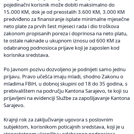
pojedinačni korisnik može dobiti maksimalno do
15.000 KM, dok je od preostalih 3.600 KM, 3.000 KM
predviđeno za finansiranje isplate minimalne mjesečne
neto plate za prvih šest mjeseci rada i dio troškova
zakonom propisanih poreza i doprinosa na neto platu,
te ostale naknade u ukupnom iznosu od 600 KM za
odabranog podnosioca prijave koji je zaposlen kod
korisnika sredstava.
Po Javnom pozivu dozvoljeno je podnijeti samo jednu
prijavu. Pravo učešća imaju mladi, shodno Zakonu o
mladima FBiH, u dobnoj skupini od 18 do 35 godina, s
prebivalištem na području Kantona Sarajevo, te koji su
prijavljeni na evidenciji Službe za zapošljavanje Kantona
Sarajevo.
Krajnji rok za zaključivanje ugovora s poslovnim
subjektom, korisnikom poticajnih sredstava, koji je u
stopostotnom vlasništvu odabranog podnosioca