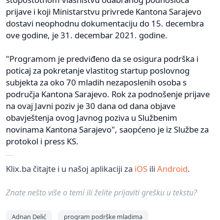
prijave i koji Ministarstvu privrede Kantona Sarajevo
dostavi neophodnu dokumentaciju do 15. decembra
ove godine, je 31. decembar 2021. godine.
"Programom je predviđeno da se osigura podrška i
poticaj za pokretanje vlastitog startup poslovnog
subjekta za oko 70 mladih nezaposlenih osoba s
područja Kantona Sarajevo. Rok za podnošenje prijave
na ovaj Javni poziv je 30 dana od dana objave
obavještenja ovog Javnog poziva u Službenim
novinama Kantona Sarajevo", saopćeno je iz Službe za
protokol i press KS.
Klix.ba čitajte i u našoj aplikaciji za
iOS
ili
Android
.
Znate nešto više o temi ili želite prijaviti grešku u tekstu?
Adnan Delić
program podrške mladima