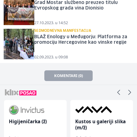
Grad Mostar službeno preuzeo titulu
Evropskog grada vina Dionisio
27.10.2023. u 14:52
SEDMODNEVNA MANIFESTACIJA
BLAŽ Enology u Međugorju: Platforma za
promociju Hercegovine kao vinske regije
02.09.2023. u 09:08
KOMENTARI (0)
Higijeničarka (ž)
Kustos u galeriji slika
(m/ž)