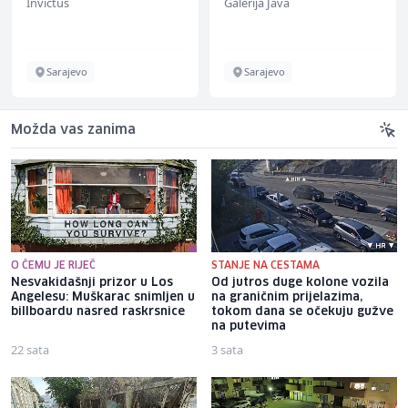
Invictus
Galerija Java
Sarajevo
Sarajevo
Možda vas zanima
O ČEMU JE RIJEČ
STANJE NA CESTAMA
Nesvakidašnji prizor u Los
Od jutros duge kolone vozila
Angelesu: Muškarac snimljen u
na graničnim prijelazima,
billboardu nasred raskrsnice
tokom dana se očekuju gužve
na putevima
22 sata
3 sata