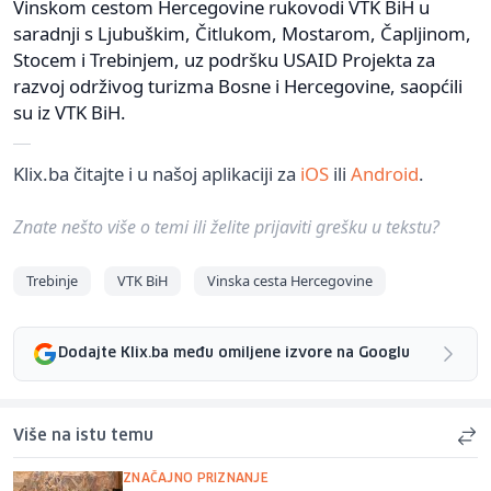
Vinskom cestom Hercegovine rukovodi VTK BiH u
saradnji s Ljubuškim, Čitlukom, Mostarom, Čapljinom,
Stocem i Trebinjem, uz podršku USAID Projekta za
razvoj održivog turizma Bosne i Hercegovine, saopćili
su iz VTK BiH.
Klix.ba čitajte i u našoj aplikaciji za
iOS
ili
Android
.
Znate nešto više o temi ili želite prijaviti grešku u tekstu?
Trebinje
VTK BiH
Vinska cesta Hercegovine
Dodajte Klix.ba među omiljene izvore na Googlu
Više na istu temu
ZNAČAJNO PRIZNANJE