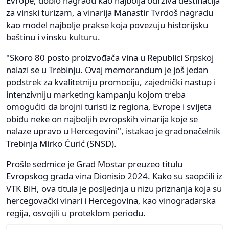
Evrope, dobio nagradu kao najbolja održiva destinacija
za vinski turizam, a vinarija Manastir Tvrdoš nagradu
kao model najbolje prakse koja povezuju historijsku
baštinu i vinsku kulturu.
"Skoro 80 posto proizvođača vina u Republici Srpskoj
nalazi se u Trebinju. Ovaj memorandum je još jedan
podstrek za kvalitetniju promociju, zajednički nastup i
intenzivniju marketing kampanju kojom treba
omogućiti da brojni turisti iz regiona, Evrope i svijeta
obiđu neke on najboljih evropskih vinarija koje se
nalaze upravo u Hercegovini", istakao je gradonačelnik
Trebinja Mirko Ćurić (SNSD).
Prošle sedmice je Grad Mostar preuzeo titulu
Evropskog grada vina Dionisio 2024. Kako su saopćili iz
VTK BiH, ova titula je posljednja u nizu priznanja koja su
hercegovački vinari i Hercegovina, kao vinogradarska
regija, osvojili u proteklom periodu.