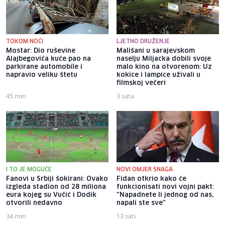
TOKOM NOĆI
LJETNO DRUŽENJE
Mostar: Dio ruševine
Mališani u sarajevskom
Alajbegovića kuće pao na
naselju Miljacka dobili svoje
parkirane automobile i
malo kino na otvorenom: Uz
napravio veliku štetu
kokice i lampice uživali u
filmskoj večeri
45 min
3 sata
I TO JE MOGUĆE
NOVI OMJER SNAGA
Fanovi u Srbiji šokirani: Ovako
Fidan otkrio kako će
izgleda stadion od 28 miliona
funkcionisati novi vojni pakt:
eura kojeg su Vučić i Dodik
"Napadnete li jednog od nas,
otvorili nedavno
napali ste sve"
34 min
13 sati