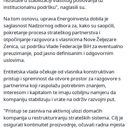
rezultate u stabilizaciji vlastitog poslovanja uz
institucionalnu podršku", naglasili su.
Na tom osnovu, uprava Energoinvesta dobila je
saglasnost Nadzornog odbora za, kako su saopćili,
pokretanje procesa strateškog partnerstva i
otpočinjanje razgovora s vlasnicima Nove Željezare
Zenica, uz podršku Vlade Federacije BiH za eventualno
preuzimanje, pod jasno definisanim i odgovornim
uslovima.
Entitetska vlada očekuje od vlasnika konstruktivan
pristup i spremnost da otvore prostor za razgovore s
partnerima koji raspolažu potrebnim znanjem,
interesom i kapitalom te imaju ozbiljnu namjeru da
kompaniju stabilizuju i vrate na održiv razvojni put.
"Pristup se zasniva na aktivnoj ulozi domaćih
kompanija u restrukturiranju strateških sistema. Cilj je
osigurati kontinuitet proizvodnje, očuvati radna mjesta