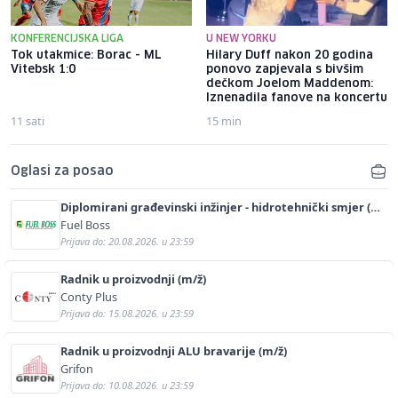
KONFERENCIJSKA LIGA
U NEW YORKU
Tok utakmice: Borac - ML
Hilary Duff nakon 20 godina
Vitebsk 1:0
ponovo zapjevala s bivšim
dečkom Joelom Maddenom:
Iznenadila fanove na koncertu
11 sati
15 min
Oglasi za posao
Diplomirani građevinski inžinjer - hidrotehnički smjer (m/
ž)
Fuel Boss
Prijava do: 20.08.2026. u 23:59
Radnik u proizvodnji (m/ž)
Conty Plus
Prijava do: 15.08.2026. u 23:59
Radnik u proizvodnji ALU bravarije (m/ž)
Grifon
Prijava do: 10.08.2026. u 23:59