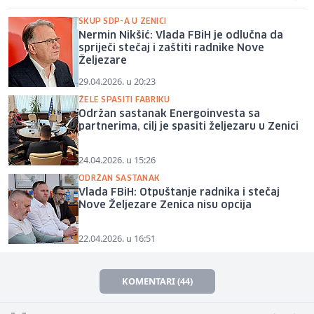
SKUP SDP-A U ZENICI
Nermin Nikšić: Vlada FBiH je odlučna da
spriječi stečaj i zaštiti radnike Nove
Željezare
29.04.2026. u 20:23
ŽELE SPASITI FABRIKU
Održan sastanak Energoinvesta sa
partnerima, cilj je spasiti željezaru u Zenici
24.04.2026. u 15:26
ODRŽAN SASTANAK
Vlada FBiH: Otpuštanje radnika i stečaj
Nove Željezare Zenica nisu opcija
22.04.2026. u 16:51
KOMENTARI (44)