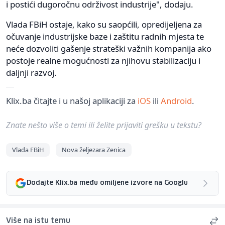
i postići dugoročnu održivost industrije", dodaju.
Vlada FBiH ostaje, kako su saopćili, opredijeljena za
očuvanje industrijske baze i zaštitu radnih mjesta te
neće dozvoliti gašenje strateški važnih kompanija ako
postoje realne mogućnosti za njihovu stabilizaciju i
daljnji razvoj.
Klix.ba čitajte i u našoj aplikaciji za
iOS
ili
Android
.
Znate nešto više o temi ili želite prijaviti grešku u tekstu?
Vlada FBiH
Nova željezara Zenica
Dodajte Klix.ba među omiljene izvore na Googlu
Više na istu temu