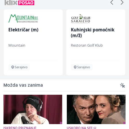
Električar (m)
Kuhinjski pomoćnik
(m/ž)
Mountain
Restoran Golf Klub
Sarajevo
Sarajevo
Možda vas zanima
ISKRENO PRIZNANJE
USKORO NA SFF-U