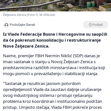
Željezara Zenica (Foto: E. M./Klix.ba)
Podijeli
Poslušajte članak
Iz Vlade Federacije Bosne i Hercegovine su saopćili
da će pokrenuti konsolidaciju i restrukturiranje
Nove Željezare Zenica.
Naime, premijer FBiH Nermin Nikšić (SDP) danas je
imao sastanak o stanju u Novoj Željezari Zenica s
predstavnicima različitih ministarstava i institucija koji
mogu pomoći u prevazilaženju i stabilizaciji stanja.
"Sastanak je rezultirao jasnom potvrdom
opredijeljenosti Vlade da zaustavi daljnje urušavanje
ovog industrijskog sistema i pristupi rješavanju
problema kroz koordiniran i institucionalno podržan
pristup. Umjesto stečaja, Vlada FBiH pokreće proces