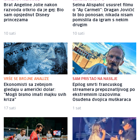
Brat Angeline Jolie nakon
Selma Alispahić ususret filmu
razvoda otkrio da je gej: Bio
o "Ay Carmeli": Dragan Jovičić
sam opsjednut Disney
bi bio ponosan; nikada nisam
princezama
pomislila da igram s nekim
drugim
10 sati
10 sati
VRŠE SE BROJNE ANALIZE
SAM PRISTAO NA NASILJE
Ekonomisti sa zebnjom
Epilog smrti francuskog
gledaju u američki dolar:
streamera prepoznatljivog po
"Mogli bismo imati majku svih
ekstremnim izazovima:
kriza"
Osuđena dvojica muškaraca
17 sati
1 sat