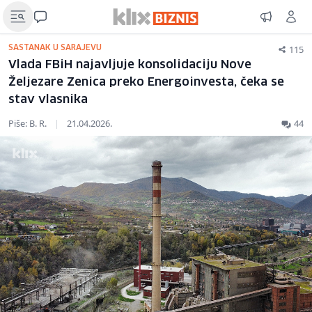
115
SASTANAK U SARAJEVU
Vlada FBiH najavljuje konsolidaciju Nove
Željezare Zenica preko Energoinvesta, čeka se
stav vlasnika
Piše: B. R.
|
21.04.2026.
44