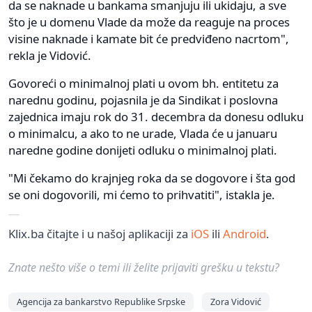
da se naknade u bankama smanjuju ili ukidaju, a sve
što je u domenu Vlade da može da reaguje na proces
visine naknade i kamate bit će predviđeno nacrtom",
rekla je Vidović.
Govoreći o minimalnoj plati u ovom bh. entitetu za
narednu godinu, pojasnila je da Sindikat i poslovna
zajednica imaju rok do 31. decembra da donesu odluku
o minimalcu, a ako to ne urade, Vlada će u januaru
naredne godine donijeti odluku o minimalnoj plati.
"Mi čekamo do krajnjeg roka da se dogovore i šta god
se oni dogovorili, mi ćemo to prihvatiti", istakla je.
Klix.ba čitajte i u našoj aplikaciji za
iOS
ili
Android
.
Znate nešto više o temi ili želite prijaviti grešku u tekstu?
Agencija za bankarstvo Republike Srpske
Zora Vidović