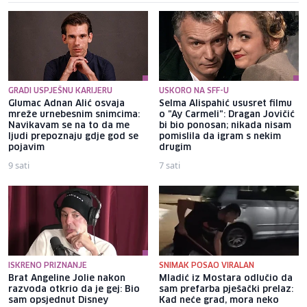
GRADI USPJEŠNU KARIJERU
USKORO NA SFF-U
Glumac Adnan Alić osvaja
Selma Alispahić ususret filmu
mreže urnebesnim snimcima:
o "Ay Carmeli": Dragan Jovičić
Navikavam se na to da me
bi bio ponosan; nikada nisam
ljudi prepoznaju gdje god se
pomislila da igram s nekim
pojavim
drugim
9 sati
7 sati
ISKRENO PRIZNANJE
SNIMAK POSAO VIRALAN
Brat Angeline Jolie nakon
Mladić iz Mostara odlučio da
razvoda otkrio da je gej: Bio
sam prefarba pješački prelaz:
sam opsjednut Disney
Kad neće grad, mora neko