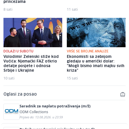
princezama
8 sati
11 sati
DOLAZI U SUBOTU
VRŠE SE BROJNE ANALIZE
Volodimir Zelenski stiže kod
Ekonomisti sa zebnjom
Vučića: Njemački FAZ otkrio
gledaju u američki dolar:
detalje posjete i odnosa
"Mogli bismo imati majku svih
Srbije i Ukrajine
kriza"
10 sati
15 sati
Oglasi za posao
Saradnik za naplatu potraživanja (m/ž)
ODM Collections
Prijava do: 13.08.2026. u 23:59