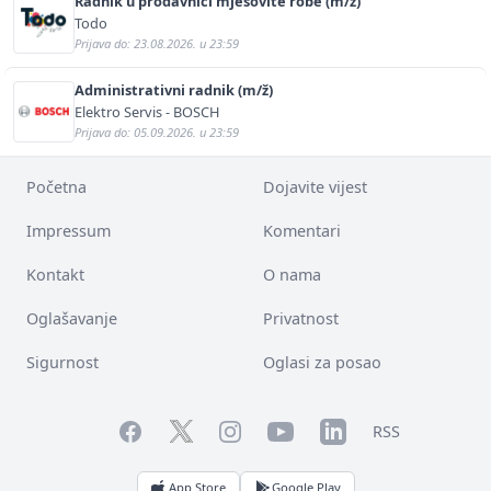
Radnik u prodavnici mješovite robe (m/ž)
Todo
Prijava do: 23.08.2026. u 23:59
Administrativni radnik (m/ž)
Elektro Servis - BOSCH
Prijava do: 05.09.2026. u 23:59
Početna
Dojavite vijest
Impressum
Komentari
Kontakt
O nama
Oglašavanje
Privatnost
Sigurnost
Oglasi za posao
Facebook
YouTube
LinkedIn
Twitter
Instagram
RSS
App Store
Google Play