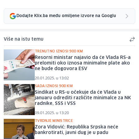
Dodajte Klix.ba među omiljene izvore na Googlu
Više na istu temu
TRENUTNO IZNOSI 900 KM
Resorni ministar najavio da će Vlada RS-a
prelomiti oko iznosa minimalne plate ako
ne bude dogovora ESV
20.01.2025. u 13:02
SADA IZNOSI 900 KM
Sindikat u RS-u očekuje da će Vlada u
januaru odrediti različite minimalce za NK
radnike, SSS i VSS
09.01.2025. u 13:20
TVRDNJE MINISTRICE
Zora Vidović: Republika Srpska neće
bankrotirati, javni dug je u padu