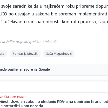
o svoje saradnike da u najkraćem roku pripreme dopu
i UIO po usvajanju zakona bio spreman implementirati
ći očekivanu transparentnost i kontrolu procesa, saopć
ili želite prijaviti grešku u tekstu?
ula
Fondacija Mozaik
Saša Magazinović
među omiljene izvore na Googlu
VNIČKI DOM PSBIH
ijest: Usvojen zakon o ukidanju PDV-a na doniranu hranu, o
ra potvrditi Dom naroda