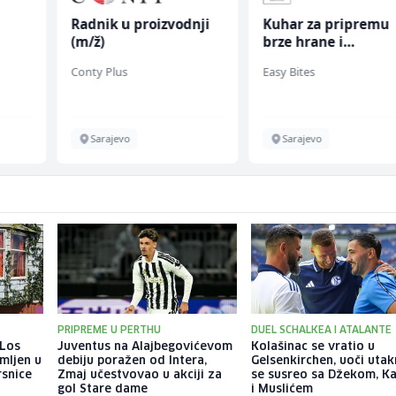
Radnik u proizvodnji
Kuhar za pripremu
(m/ž)
brze hrane i
jednostavnih jela (
Conty Plus
Easy Bites
chen
ž)
Sarajevo
Sarajevo
PRIPREME U PERTHU
DUEL SCHALKEA I ATALANTE
 Los
Juventus na Alajbegovićevom
Kolašinac se vratio u
mljen u
debiju poražen od Intera,
Gelsenkirchen, uoči uta
rsnice
Zmaj učestvovao u akciji za
se susreo sa Džekom, K
gol Stare dame
i Muslićem