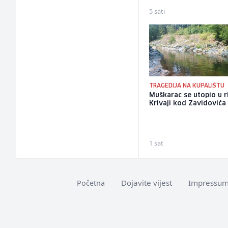
5 sati
TRAGEDIJA NA KUPALIŠTU
Muškarac se utopio u ri
Krivaji kod Zavidovića
1 sat
Dojavite vijest
Impressu
Početna