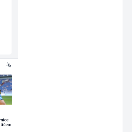
Mitarbeiter:in im
Skladišni radnik (m/ž
Kundenservice &
m/
Support (m/w/d)
Embers Call Center & Marketing
Lidl BH
Više lokacija
Lepenica
kmice
atićem