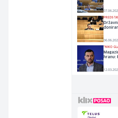
07.06.202
PREDSTA
Državni
donira
06.06.202
"NIKO GL
Magazi
hranu:
12.03.202