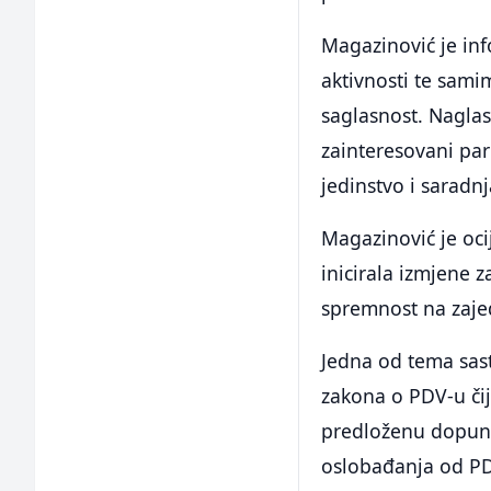
Magazinović je in
aktivnosti te sam
saglasnost. Naglas
zainteresovani par
jedinstvo i saradnj
Magazinović je oci
inicirala izmjene z
spremnost na zajed
Jedna od tema sast
zakona o PDV-u čij
predloženu dopunu
oslobađanja od P