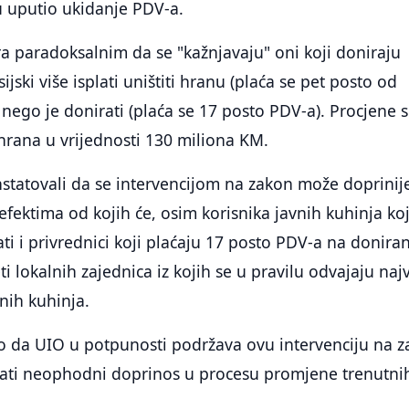
u uputio ukidanje PDV-a.
a paradoksalnim da se "kažnjavaju" oni koji doniraju
sijski više isplati uništiti hranu (plaća se pet posto od
, nego je donirati (plaća se 17 posto PDV-a). Procjene 
 hrana u vrijednosti 130 miliona KM.
statovali da se intervencijom na zakon može doprinije
fektima od kojih će, osim korisnika javnih kuhinja koj
mati i privrednici koji plaćaju 17 posto PDV-a na donira
i lokalnih zajednica iz kojih se u pravilu odvajaju naj
vnih kuhinja.
io da UIO u potpunosti podržava ovu intervenciju na 
dati neophodni doprinos u procesu promjene trenutni