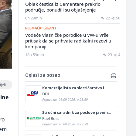
Oblak čestica iz Cementare prekrio
područje, ponudili su objašnjenje
6h 29min
22
50
NJEMAČKI GIGANT
Vodeće vlasničke porodice u VW-u vrše
pritisak da se prihvate radikalni rezovi u
kompaniji
18h 59min
23
4
Oglasi za posao
jeli
Komercijalista za slastičarstvo i
pekarstvo (m/ž)
DDI
kine
Prijava do: 06.09.2026. u 23:59
Stručni saradnik za poslove javnih
nabavki (m/ž)
Fuel Boss
ro
Prijava do: 20.08.2026. u 23:59
ćem