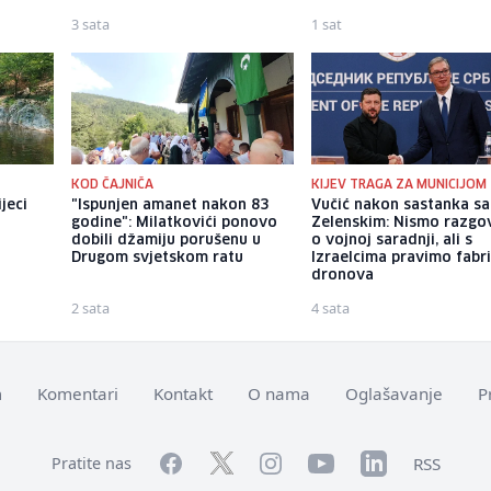
3 sata
1 sat
KOD ČAJNIČA
KIJEV TRAGA ZA MUNICIJOM
jeci
"Ispunjen amanet nakon 83
Vučić nakon sastanka sa
godine": Milatkovići ponovo
Zelenskim: Nismo razgov
dobili džamiju porušenu u
o vojnoj saradnji, ali s
Drugom svjetskom ratu
Izraelcima pravimo fabr
dronova
2 sata
4 sata
m
Komentari
Kontakt
O nama
Oglašavanje
P
Facebook
YouTube
LinkedIn
Twitter
Instagram
RSS
Pratite nas