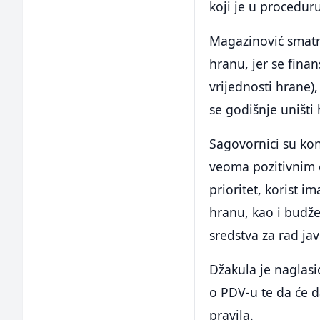
koji je u procedur
Magazinović smatr
hranu, jer se finan
vrijednosti hrane)
se godišnje uništi
Sagovornici su kon
veoma pozitivnim e
prioritet, korist i
hranu, kao i budžet
sredstva za rad ja
Džakula je naglas
o PDV-u te da će 
pravila.