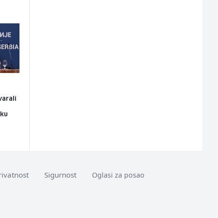
arali
iku
rivatnost
Sigurnost
Oglasi za posao