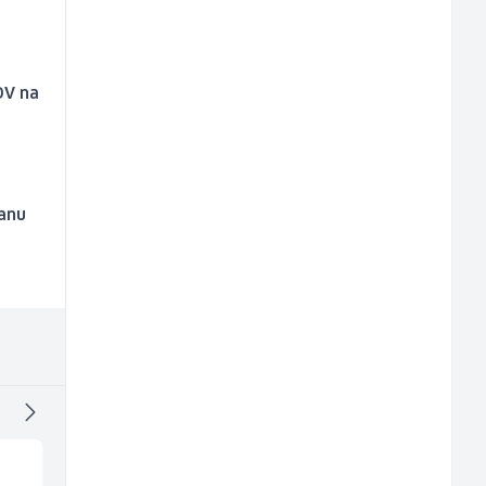
DV na
ranu