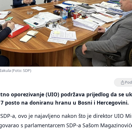
žakula (Foto: SDP)
Podi
tno oporezivanje (UIO) podržava prijedlog da se u
17 posto na doniranu hranu u Bosni i Hercegovini.
z SDP-a, ovo je najavljeno nakon što je direktor UIO Mi
zgovarao s parlamentarcem SDP-a Sašom Magazinovi