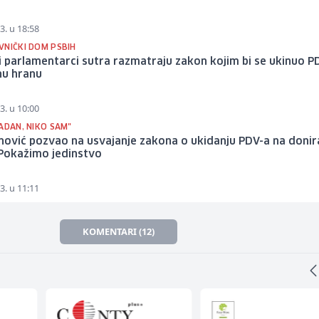
3. u 18:58
VNIČKI DOM PSBIH
 parlamentarci sutra razmatraju zakon kojim bi se ukinuo P
nu hranu
3. u 10:00
ADAN, NIKO SAM"
nović pozvao na usvajanje zakona o ukidanju PDV-a na doni
 Pokažimo jedinstvo
3. u 11:11
KOMENTARI (12)