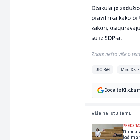
Džakula je zaduži
pravilnika kako b
zakon, osiguravaju
su iz SDP-a.
Znate nešto više o temi 
UIO BiH
Miro Džak
Dodajte Klix.ba 
Više na istu temu
PREDSTA
Dobra v
još mo