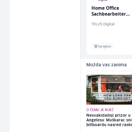
Home Office
Home Office
Kundenberater
Sachbearbeiter
(m/w/d) für ein
(m/w/d) für einen
TELUS Digital
TELUS Digital
renommiertes
bekannten deuts
Schuhunternehmen
Energieversorger
Sarajevo
Sarajevo
Možda vas zanima
O ČEMU JE RIJEČ
Nesvakidašnji prizor u
Angelesu: Muškarac sni
billboardu nasred rask