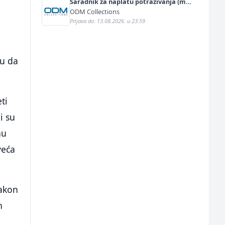
Saradnik za naplatu potraživanja (m/
ž)
ODM Collections
Prijava do: 13.08.2026. u 23:59
su da
ti
i su
nu
veća
zakon
h