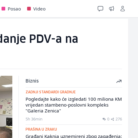
Posao
Video
danje PDV-a na
Biznis
ZADNJI STANDARDI GRADNJE
Pogledajte kako će izgledati 100 miliona KM
vrijedan stambeno-poslovni kompleks
"Galeria Zenica"
5h 36min
0
276
PRAŠINA U ZRAKU
Građani Kaknja uznemireni zbog zagađenja: