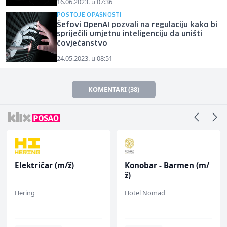
16.06.2023. u 07:36
POSTOJE OPASNOSTI
Šefovi OpenAI pozvali na regulaciju kako bi
spriječili umjetnu inteligenciju da uništi
čovječanstvo
24.05.2023. u 08:51
KOMENTARI (38)
Električar (m/ž)
Konobar - Barmen (m/
ž)
Hering
Hotel Nomad