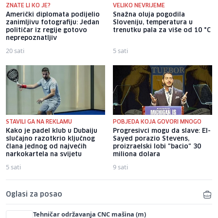
ZNATE LI KO JE?
VELIKO NEVRIJEME
Američki diplomata podijelio
Snažna oluja pogodila
zanimljivu fotografiju: Jedan
Sloveniju, temperatura u
političar iz regije gotovo
trenutku pala za više od 10 °C
neprepoznatljiv
20 sati
5 sati
STAVILI GA NA REKLAMU
POBJEDA KOJA GOVORI MNOGO
Kako je padel klub u Dubaiju
Progresivci mogu da slave: El-
slučajno razotkrio ključnog
Sayed porazio Stevens,
člana jednog od najvećih
proizraelski lobi "bacio" 30
narkokartela na svijetu
miliona dolara
5 sati
9 sati
Oglasi za posao
Tehničar održavanja CNC mašina (m)