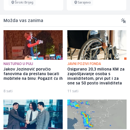
Široki Brijeg
Sarajevo
Možda vas zanima
NASTUPAO U PULI
JAVNI POZIVI FONDA
Jakov Jozinović poručio
Osigurano 20,3 miliona KM za
fanovima da prestanu bacati
zapošljavanje osoba s
mobitele na binu: Pogazit ću ih
invaliditetom, prvi put i za
one sa 50 posto invaliditeta
8 sati
11 sati