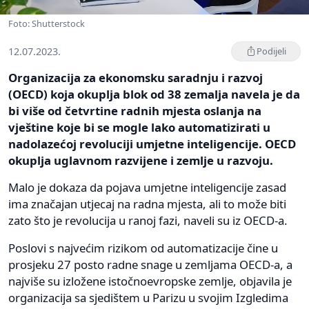
Foto: Shutterstock
12.07.2023.
Podijeli
Organizacija za ekonomsku saradnju i razvoj
(OECD) koja okuplja blok od 38 zemalja navela je da
bi više od četvrtine radnih mjesta oslanja na
vještine koje bi se mogle lako automatizirati u
nadolazećoj revoluciji umjetne inteligencije. OECD
okuplja uglavnom razvijene i zemlje u razvoju.
Malo je dokaza da pojava umjetne inteligencije zasad
ima značajan utjecaj na radna mjesta, ali to može biti
zato što je revolucija u ranoj fazi, naveli su iz OECD-a.
Poslovi s najvećim rizikom od automatizacije čine u
prosjeku 27 posto radne snage u zemljama OECD-a, a
najviše su izložene istočnoevropske zemlje, objavila je
organizacija sa sjedištem u Parizu u svojim Izgledima