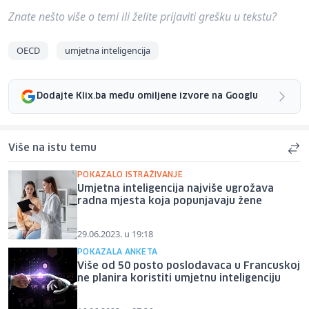
Znate nešto više o temi ili želite prijaviti grešku u tekstu?
OECD
umjetna inteligencija
Dodajte Klix.ba među omiljene izvore na Googlu
Više na istu temu
POKAZALO ISTRAŽIVANJE
Umjetna inteligencija najviše ugrožava
radna mjesta koja popunjavaju žene
29.06.2023. u 19:18
POKAZALA ANKETA
Više od 50 posto poslodavaca u Francuskoj
ne planira koristiti umjetnu inteligenciju