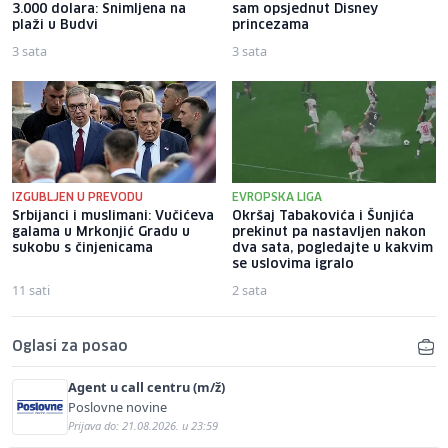
3.000 dolara: Snimljena na
sam opsjednut Disney
plaži u Budvi
princezama
3 sata
3 sata
IZGUBLJEN U PREVODU
EVROPSKA LIGA
Srbijanci i muslimani: Vučićeva
Okršaj Tabakovića i Šunjića
galama u Mrkonjić Gradu u
prekinut pa nastavljen nakon
sukobu s činjenicama
dva sata, pogledajte u kakvim
se uslovima igralo
11 sati
2 sata
Oglasi za posao
Agent u call centru (m/ž)
Poslovne novine
Prijava do: 21.08.2026. u 23:59