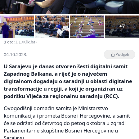
+7
(Foto: I. L./Klix.ba)
04.10.2023.
Podijeli
U Sarajevu je danas otvoren šesti digitalni samit
Zapadnog Balkana, a riječ je o najvećem
digitalnom događaju o saradnji u oblasti digitalne
transformacije u regiji, a koji je organiziran uz
podršku Vijeća za regionalnu saradnju (RCC).
Ovogodišnji domaćin samita je Ministarstvo
komunikacija i prometa Bosne i Hercegovine, a samit
će se održati od četvrtog do petog oktobra u zgradi
Parlamentarne skupštine Bosne i Hercegovine u
Sarajevu.