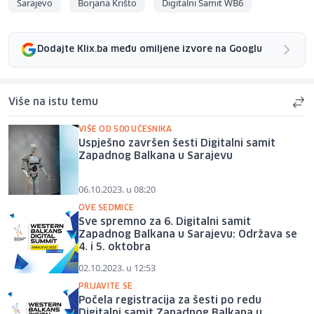
Sarajevo
Borjana Krišto
Digitalni Samit WB6
Dodajte Klix.ba među omiljene izvore na Googlu
Više na istu temu
VIŠE OD 500 UČESNIKA
Uspješno završen šesti Digitalni samit
Zapadnog Balkana u Sarajevu
06.10.2023. u 08:20
OVE SEDMICE
Sve spremno za 6. Digitalni samit
Zapadnog Balkana u Sarajevu: Održava se
4. i 5. oktobra
02.10.2023. u 12:53
PRIJAVITE SE
Počela registracija za šesti po redu
Digitalni samit Zapadnog Balkana u