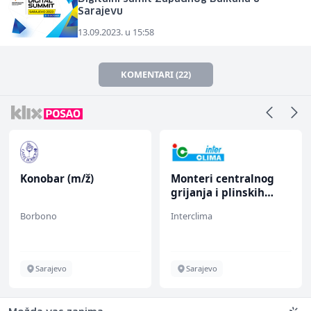
Sarajevu
13.09.2023. u 15:58
KOMENTARI (22)
Konobar (m/ž)
Monteri centralnog
grijanja i plinskih
instalacija (m)
Borbono
Interclima
Sarajevo
Sarajevo