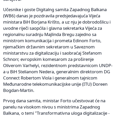
Učesnike i goste Digitalng samita Zapadnog Balkana
(WB6) danas je pozdravila predsjedavajuća Vijeća
ministara BiH Borjana Krišto, a uz nju je dobrodošlicu i
uvodne riječi saopćila i glavna sekretarka Vijeća za
regionalnu suradnju Majlinda Bregu zajedno sa
ministrom komunikacija i prometa Edinom Forto,
njemačkim državnim sekretarom u Saveznom
ministarstvu za digitalizaciju i saobraćaj Stefanom
Schnorr, evropskim komesarom za proširenje
Oliverom Varhelyi, rezidentnom predstavnicom UNDP-
a u BiH Stelianom Nedera, generalnim direktorom DG
Connect Robertom Viola i generalnom tajnicom
Međunarodne telekomunikacijske unije (ITU) Doreen
Bogdan-Martin.
Prvog dana samita, ministar Forto učestvovat će na
panelu na visokom nivou s ministrima Zapadnog
Balkana, o temi "Transformativna uloga digitalizacije -