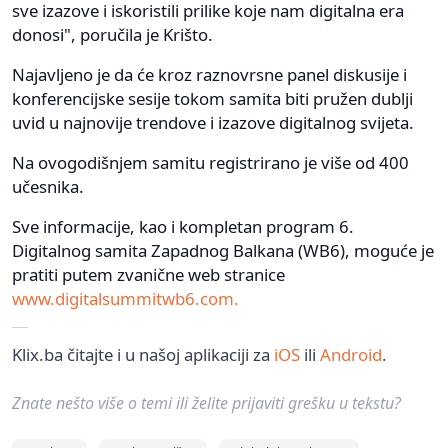
sve izazove i iskoristili prilike koje nam digitalna era
donosi", poručila je Krišto.
Najavljeno je da će kroz raznovrsne panel diskusije i
konferencijske sesije tokom samita biti pružen dublji
uvid u najnovije trendove i izazove digitalnog svijeta.
Na ovogodišnjem samitu registrirano je više od 400
učesnika.
Sve informacije, kao i kompletan program 6.
Digitalnog samita Zapadnog Balkana (WB6), moguće je
pratiti putem zvanične web stranice
www.digitalsummitwb6.com.
Klix.ba čitajte i u našoj aplikaciji za
iOS
ili
Android
.
Znate nešto više o temi ili želite prijaviti grešku u tekstu?