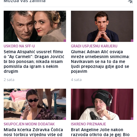
Možda vas zanima
USKORO NA SFF-U
GRADI USPJEŠNU KARIJERU
Selma Alispahić ususret filmu
Glumac Adnan Alić osvaja
o "Ay Carmeli": Dragan Jovičić
mreže urnebesnim snimcima:
bi bio ponosan; nikada nisam
Navikavam se na to da me
pomislila da igram s nekim
ljudi prepoznaju gdje god se
drugim
pojavim
2 sata
4 sata
SKUPOCJEN MODNI DODATAK
ISKRENO PRIZNANJE
Mlađa kćerka Zdravka Čolića
Brat Angeline Jolie nakon
nosi torbicu vrijednu više od
razvoda otkrio da je gej: Bio