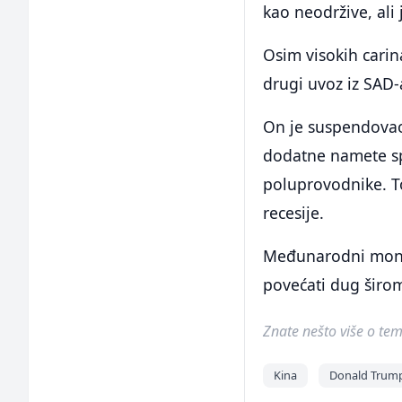
kao neodržive, ali
Osim visokih carin
drugi uvoz iz SAD-a
On je suspendovao 
dodatne namete spe
poluprovodnike. To 
recesije.
Međunarodni moneta
povećati dug širom
Znate nešto više o temi 
Kina
Donald Trum