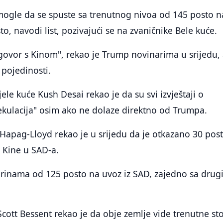
mogle da se spuste sa trenutnog nivoa od 145 posto n
o, navodi list, pozivajući se na zvaničnike Bele kuće.
ovor s Kinom", rekao je Trump novinarima u srijedu, 
 pojedinosti.
ele kuće Kush Desai rekao je da su svi izvještaji o
ekulacija" osim ako ne dolaze direktno od Trumpa.
Hapag-Lloyd rekao je u srijedu da je otkazano 30 pos
z Kine u SAD-a.
carinama od 125 posto na uvoz iz SAD, zajedno sa dru
 Scott Bessent rekao je da obje zemlje vide trenutne st