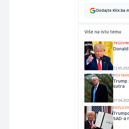
Dodajte Klix.ba 
Više na istu temu
TRGOVIN
Donald 
12.05.202
POSTAVI
Trump z
sutra
07.04.202
EKPLOZI
Trumpov
SAD-a n