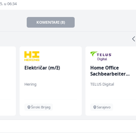
5. u 06:34
KOMENTARI (8)
Električar (m/ž)
Home Office
Sachbearbeiter
(m/w/d) für einen
Hering
TELUS Digital
bekannten deutsch
Energieversorger
Široki Brijeg
Sarajevo