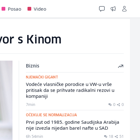
Posao
Video
vor s Kinom
Biznis
NJEMAČKI GIGANT
Vodeće vlasničke porodice u VW-u vrše
pritisak da se prihvate radikalni rezovi u
kompaniji
7min
0
0
OČEKUJE SE NORMALIZACIJA
Prvi put od 1985. godine Saudijska Arabija
nije izvezla nijedan barel nafte u SAD
6h 54min
18
51