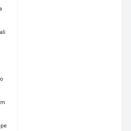
a
ali
to
gim
ope