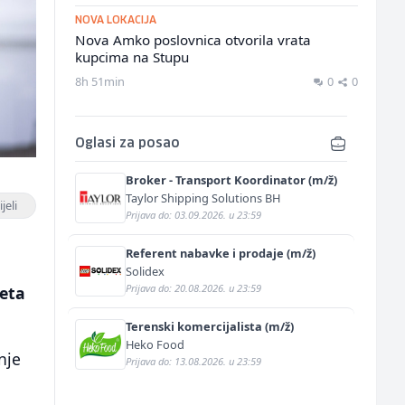
NOVA LOKACIJA
Nova Amko poslovnica otvorila vrata
kupcima na Stupu
8h 51min
0
0
Oglasi za posao
Broker - Transport Koordinator (m/ž)
Taylor Shipping Solutions BH
jeli
Prijava do: 03.09.2026. u 23:59
Referent nabavke i prodaje (m/ž)
Solidex
Prijava do: 20.08.2026. u 23:59
zeta
Terenski komercijalista (m/ž)
Heko Food
nje
Prijava do: 13.08.2026. u 23:59