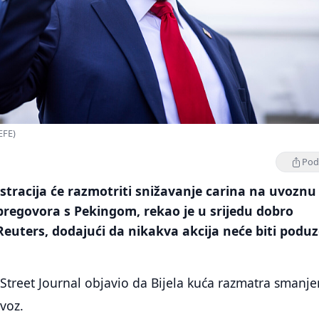
EFE)
Podi
tracija će razmotriti snižavanje carina na uvoznu
pregovora s Pekingom, rekao je u srijedu dobro
Reuters, dodajući da nikakva akcija neće biti podu
Street Journal objavio da Bijela kuća razmatra smanje
uvoz.