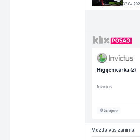
03.04.202
Konobar (m/ž)
Higijeničarka (ž)
Borbono
Invictus
Sarajevo
Sarajevo
Možda vas zanima