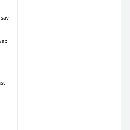
 sav
uveo
st i