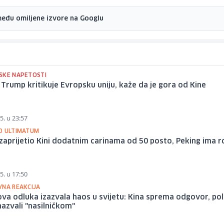
među omiljene izvore na Googlu
SKE NAPETOSTI
Trump kritikuje Evropsku uniju, kaže da je gora od Kine
5. u 23:57
O ULTIMATUM
aprijetio Kini dodatnim carinama od 50 posto, Peking ima r
5. u 17:50
VNA REAKCIJA
a odluka izazvala haos u svijetu: Kina sprema odgovor, pol
azvali "nasilničkom"