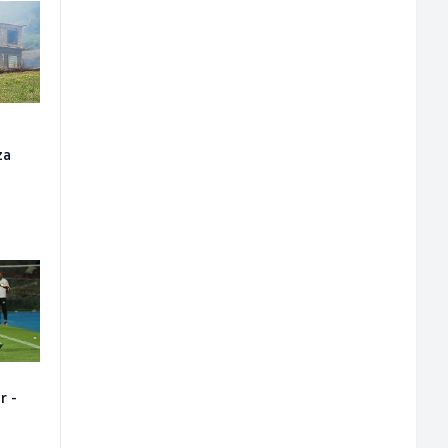
za
r -