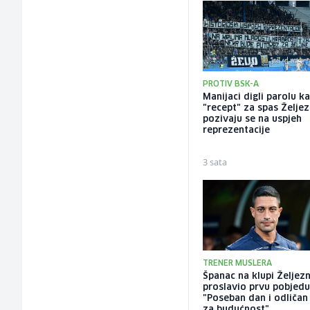
PROTIV BSK-A
Manijaci digli parolu k
"recept" za spas Željez
pozivaju se na uspjeh
reprezentacije
3 sata
TRENER MUSLERA
Španac na klupi Željez
proslavio prvu pobjedu
"Poseban dan i odličan
za budućnost"