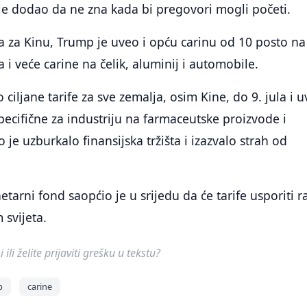
 je dodao da ne zna kada bi pregovori mogli početi.
a za Kinu, Trump je uveo i opću carinu od 10 posto na
 i veće carine na čelik, aluminij i automobile.
ciljane tarife za sve zemalja, osim Kine, do 9. jula i 
cifične za industriju na farmaceutske proizvode i
je uzburkalo finansijska tržišta i izazvalo strah od
rni fond saopćio je u srijedu da će tarife usporiti ra
 svijeta.
ili želite prijaviti grešku u tekstu?
p
carine