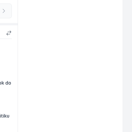
ok do
itiku