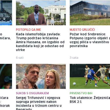
POTOPILO GA IME
MJESTO GRUJIČIĆI
ao
Kada islamofobija zavlada:
Požar kod Srebrenice:
ničara,
Trump podržao kršćanina
Potpuno izgorio objekt 
Amira Hassana, on izgubio od
uzgoj pilića u vlasništvu
kandidata koji je odustao od
povratnika
utrke
6 sati
3 sata
SUKOB S OSIGURANJEM
PRVENSTVO BIH
ničara
Sergej Trifunović i njegova
Tok utakmice: Željezniča
:
supruga privedeni nakon
BSK 2:1
 korak
incidenta u tržnom centru u
Beogradu