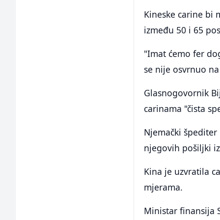
Kineske carine bi 
između 50 i 65 post
"Imat ćemo fer dog
se nije osvrnuo na
Glasnogovornik Bij
carinama "čista sp
Njemački špediter 
njegovih pošiljki i
Kina je uzvratila 
mjerama.
Ministar finansija