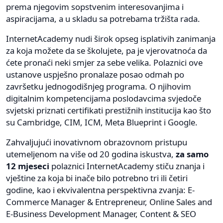
prema njegovim sopstvenim interesovanjima i
aspiracijama, a u skladu sa potrebama tržišta rada.
InternetAcademy nudi širok opseg isplativih zanimanja
za koja možete da se školujete, pa je vjerovatnoća da
ćete pronaći neki smjer za sebe velika. Polaznici ove
ustanove uspješno pronalaze posao odmah po
završetku jednogodišnjeg programa. O njihovim
digitalnim kompetencijama poslodavcima svjedoče
svjetski priznati certifikati prestižnih institucija kao što
su Cambridge, CIM, ICM, Meta Blueprint i Google.
Zahvaljujući inovativnom obrazovnom pristupu
utemeljenom na više od 20 godina iskustva,
za samo
12 mjeseci
polaznici InternetAcademy stiču znanja i
vještine za koja bi inače bilo potrebno tri ili četiri
godine, kao i ekvivalentna perspektivna zvanja: E-
Commerce Manager & Entrepreneur, Online Sales and
E-Business Development Manager, Content & SEO