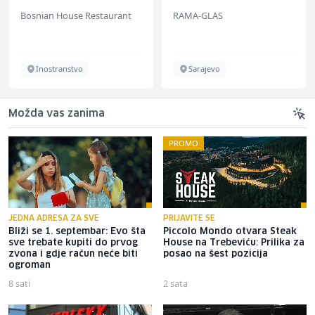
Bosnian House Restaurant
RAMA-GLAS
Inostranstvo
Sarajevo
Možda vas zanima
PROMO
JEDNA ADRESA ZA SVE
PRIJAVITE SE
Bliži se 1. septembar: Evo šta
Piccolo Mondo otvara Steak
sve trebate kupiti do prvog
House na Trebeviću: Prilika za
zvona i gdje račun neće biti
posao na šest pozicija
ogroman
8 sati
2 sata