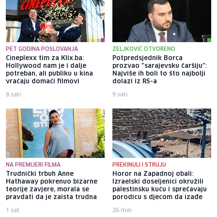
PET GODINA POSLOVANJA
ZELJKOVIĆ OTVORENO
Cineplexx tim za Klix.ba:
Potpredsjednik Borca
Hollywood nam je i dalje
prozvao "sarajevsku čaršiju":
potreban, ali publiku u kina
Najviše ih boli to što najbolji
vraćaju domaći filmovi
dolazi iz RS-a
8 sati
9 sati
NA PREMIJERI FILMA
PREKINULI I STRUJU
Trudnički trbuh Anne
Horor na Zapadnoj obali:
Hathaway pokrenuo bizarne
Izraelski doseljenici okružili
teorije zavjere, morala se
palestinsku kuću i sprečavaju
pravdati da je zaista trudna
porodicu s djecom da izađe
1 sat
26 min