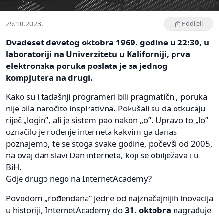
29.10.2023.
Podijeli
Dvadeset devetog oktobra 1969. godine u 22:30, u
laboratoriji na Univerzitetu u Kaliforniji, prva
elektronska poruka poslata je sa jednog
kompjutera na drugi.
Kako su i tadašnji programeri bili pragmatični, poruka
nije bila naročito inspirativna. Pokušali su da otkucaju
riječ „login”, ali je sistem pao nakon „o”. Upravo to „lo”
označilo je rođenje interneta kakvim ga danas
poznajemo, te se stoga svake godine, počevši od 2005,
na ovaj dan slavi Dan interneta, koji se obilježava i u
BiH.
Gdje drugo nego na InternetAcademy?
Povodom „rođendana” jedne od najznačajnijih inovacija
u historiji, InternetAcademy do
31. oktobra
nagrađuje