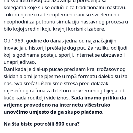
na kvalitetu svog obrazovanja u poređenju sa
kolegama koje su se odlučile za tradicionalnu nastavu.
Tokom njene izrade implementirani su svi elementi
neophodni za potpunu simulaciju nastavnog procesa u
bilo kojoj sredini koju krajnji korisnik izabere.
Od 1969. godine do danas jedna od najznačajnijih
inovacija u historiji prešla je dug put. Za razliku od ljudi
koji s godinama postaju sporiji, internet se ubrzavao i
unaprijeđivao.
Dani kada je dial-up pucao pred sam kraj tročasovnog
skidanja omiljene pjesme u mp3 formatu daleko su iza
nas. Sva sreća! Lišeni smo stresa pred dolazak
mjesečnog računa za telefon i privremenog bijega od
kuće kada roditelji vide iznos.
Sada imamo priliku da
vrijeme provedeno na internetu višestruko
unovčimo umjesto da ga skupo plaćamo
.
Na šta biste potrošili 800 eura?