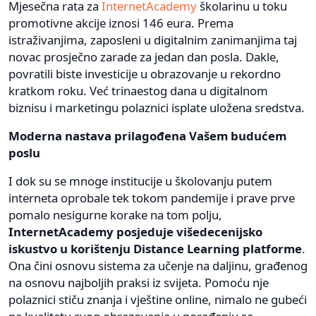
Mjesečna rata za
InternetAcademy
školarinu u toku
promotivne akcije iznosi 146 eura. Prema
istraživanjima, zaposleni u digitalnim zanimanjima taj
novac prosječno zarade za jedan dan posla. Dakle,
povratili biste investicije u obrazovanje u rekordno
kratkom roku. Već trinaestog dana u digitalnom
biznisu i marketingu polaznici isplate uložena sredstva.
Moderna nastava prilagođena Vašem budućem
poslu
I dok su se mnoge institucije u školovanju putem
interneta oprobale tek tokom pandemije i prave prve
pomalo nesigurne korake na tom polju,
InternetAcademy posjeduje višedecenijsko
iskustvo u korištenju Distance Learning platforme
.
Ona čini osnovu sistema za učenje na daljinu, građenog
na osnovu najboljih praksi iz svijeta. Pomoću nje
polaznici stiču znanja i vještine online, nimalo ne gubeći