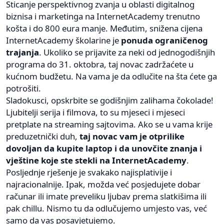
Sticanje perspektivnog zvanja u oblasti digitalnog
biznisa i marketinga na InternetAcademy trenutno
košta i do 800 eura manje. Međutim, snižena cijena
InternetAcademy školarine je
ponuda ograničenog
trajanja
. Ukoliko se prijavite za neki od jednogodišnjih
programa do 31. oktobra, taj novac zadržaćete u
kućnom budžetu. Na vama je da odlučite na šta ćete ga
potrošiti.
Sladokusci, opskrbite se godišnjim zalihama čokolade!
Ljubitelji serija i filmova, to su mjeseci i mjeseci
pretplate na streaming sajtovima. Ako se u vama krije
preduzetnički duh,
taj novac vam je otprilike
dovoljan da kupite laptop i da unovčite znanja i
vještine koje ste stekli na InternetAcademy
.
Posljednje rješenje je svakako najisplativije i
najracionalnije. Ipak, možda već posjedujete dobar
računar ili imate preveliku ljubav prema slatkišima ili
pak chillu. Nismo tu da odlučujemo umjesto vas, već
samo da vas posavjetujemo.