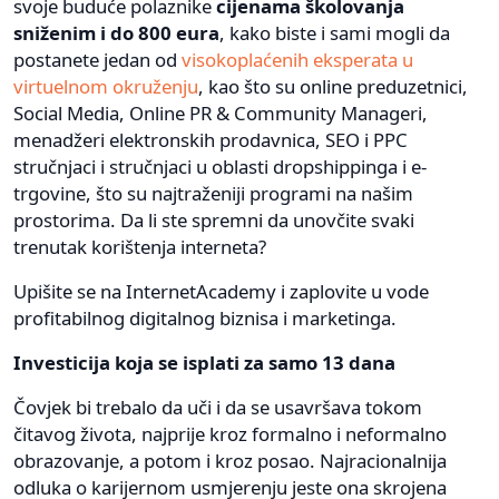
svoje buduće polaznike
cijenama školovanja
sniženim i do 800 eura
, kako biste i sami mogli da
postanete jedan od
visokoplaćenih eksperata u
virtuelnom okruženju
, kao što su online preduzetnici,
Social Media, Online PR & Community Manageri,
menadžeri elektronskih prodavnica, SEO i PPC
stručnjaci i stručnjaci u oblasti dropshippinga i e-
trgovine, što su najtraženiji programi na našim
prostorima. Da li ste spremni da unovčite svaki
trenutak korištenja interneta?
Upišite se na InternetAcademy i zaplovite u vode
profitabilnog digitalnog biznisa i marketinga.
Investicija koja se isplati za samo 13 dana
Čovjek bi trebalo da uči i da se usavršava tokom
čitavog života, najprije kroz formalno i neformalno
obrazovanje, a potom i kroz posao. Najracionalnija
odluka o karijernom usmjerenju jeste ona skrojena