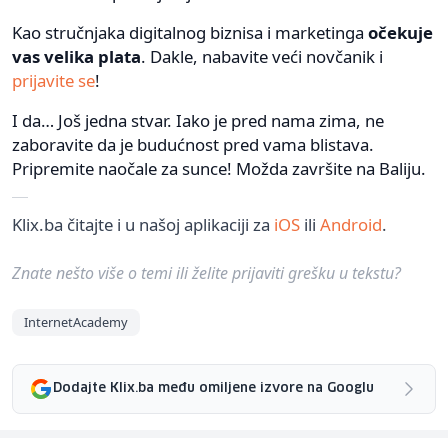
Kao stručnjaka digitalnog biznisa i marketinga
očekuje
vas velika plata
. Dakle, nabavite veći novčanik i
prijavite se
!
I da… Još jedna stvar. Iako je pred nama zima, ne
zaboravite da je budućnost pred vama blistava.
Pripremite naočale za sunce! Možda završite na Baliju.
Klix.ba čitajte i u našoj aplikaciji za
iOS
ili
Android
.
Znate nešto više o temi ili želite prijaviti grešku u tekstu?
InternetAcademy
Dodajte Klix.ba među omiljene izvore na Googlu