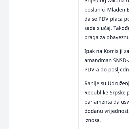
Prijedlog zakona 
poslanici Mladen B
da se PDV plaća po
sada slučaj. Tako
praga za obaveznu 
Ipak na Komisiji z
amandman SNSD-a k
PDV-a do posljedn
Ranije su Udruženj
Republike Srpske 
parlamenta da usv
dodanu vrijednost 
iznosa.