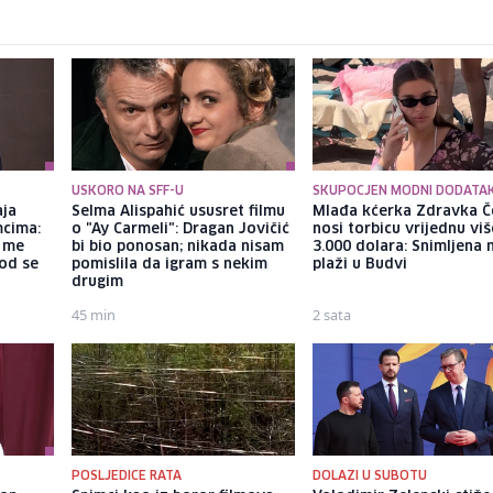
USKORO NA SFF-U
SKUPOCJEN MODNI DODATA
aja
Selma Alispahić ususret filmu
Mlađa kćerka Zdravka Č
mcima:
o "Ay Carmeli": Dragan Jovičić
nosi torbicu vrijednu vi
a me
bi bio ponosan; nikada nisam
3.000 dolara: Snimljena 
god se
pomislila da igram s nekim
plaži u Budvi
drugim
45 min
2 sata
POSLJEDICE RATA
DOLAZI U SUBOTU