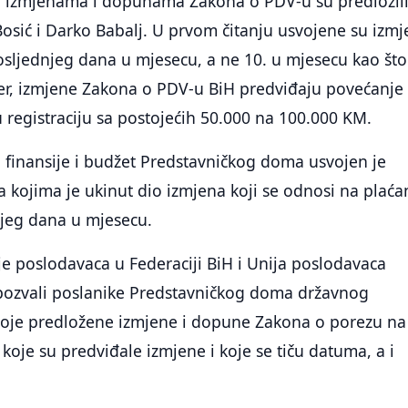
o izmjenama i dopunama Zakona o PDV-u su predložil
osić i Darko Babalj. U prvom čitanju usvojene su izm
sljednjeg dana u mjesecu, a ne 10. u mjesecu kao što
đer, izmjene Zakona o PDV-u BiH predviđaju povećanje
registraciju sa postojećih 50.000 na 100.000 KM.
a finansije i budžet Predstavničkog doma usvojen je
ojima je ukinut dio izmjena koji se odnosi na plaća
jeg dana u mjesecu.
e poslodavaca u Federaciji BiH i Unija poslodavaca
pozvali poslanike Predstavničkog doma državnog
oje predložene izmjene i dopune Zakona o porezu na
koje su predviđale izmjene i koje se tiču datuma, a i