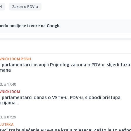
H
Zakon o PDV-u
među omiljene izvore na Googlu
VNIČKI DOM PSBIH
 parlamentarci usvojili Prijedlog zakona o PDV-u, slijedi faza
mana
3. u 17:40
VNIČKI DOM
 parlamentarci danas o VSTV-u, PDV-u, slobodi pristupa
cijama...
3. u 07:29
 UTRKA
vci traže plaćanje PDV-a na kraju mjeseca: Zašto je to važno