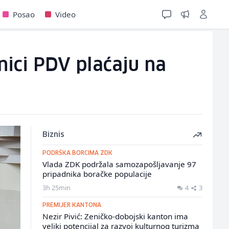
Posao
Video
ici PDV plaćaju na
Biznis
PODRŠKA BORCIMA ZDK
Vlada ZDK podržala samozapošljavanje 97
pripadnika boračke populacije
3h 25min
4
3
PREMIJER KANTONA
Nezir Pivić: Zeničko-dobojski kanton ima
veliki potencijal za razvoj kulturnog turizma