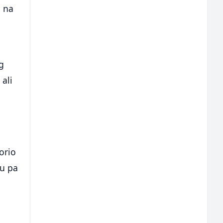
e na
g
ali
orio
mu pa