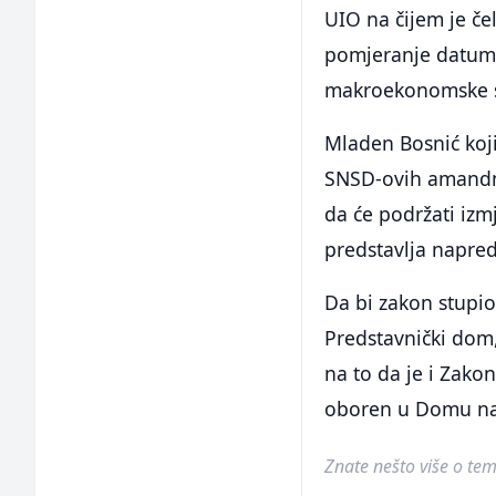
UIO na čijem je če
pomjeranje datuma
makroekonomske st
Mladen Bosnić koji
SNSD-ovih amandma
da će podržati izm
predstavlja napre
Da bi zakon stupio
Predstavnički dom,
na to da je i Zak
oboren u Domu na
Znate nešto više o temi 