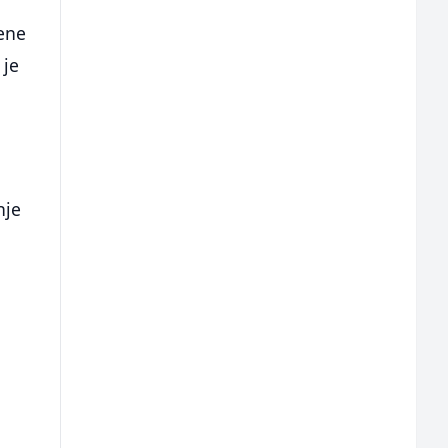
i
jene
 je
nje