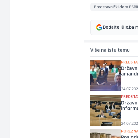
Predstavnički dom PSBi
Dodajte Klix.ba 
Više na istu temu
PREDSTA
Državni
amand
24.07.202
PREDSTA
Državni
informa
24.07.202
POREZNA
Posloda