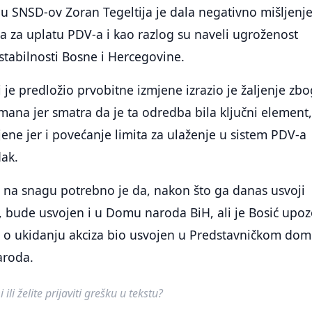
lu SNSD-ov Zoran Tegeltija je dala negativno mišljenj
 za uplatu PDV-a i kao razlog su naveli ugroženost
abilnosti Bosne i Hercegovine.
 je predložio prvobitne izmjene izrazio je žaljenje zbo
na jer smatra da je ta odredba bila ključni element, 
jene jer i povećanje limita za ulaženje u sistem PDV-a
dak.
 na snagu potrebno je da, nakon što ga danas usvoji
 bude usvojen i u Domu naroda BiH, ali je Bosić upoz
on o ukidanju akciza bio usvojen u Predstavničkom do
roda.
ili želite prijaviti grešku u tekstu?