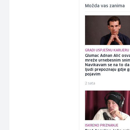
Možda vas zanima
GRADI USPJEŠNU KARIJERU
Glumac Adnan Alić osv
mreže urnebesnim sni
Navikavam se na to d
ljudi prepoznaju gdje 
pojavim
2 sata
ISKRENO PRIZNANJE