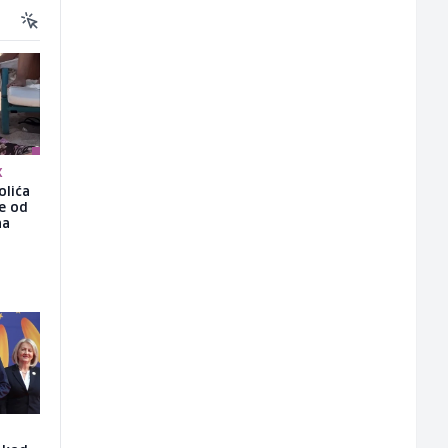
K
olića
še od
na