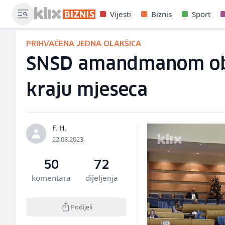
Vijesti
Biznis
Sport
PRIHVAĆENA JEDNA OLAKŠICA
SNSD amandmanom obori
kraju mjeseca
F. H.
22.08.2023.
50
72
komentara
dijeljenja
Podijeli