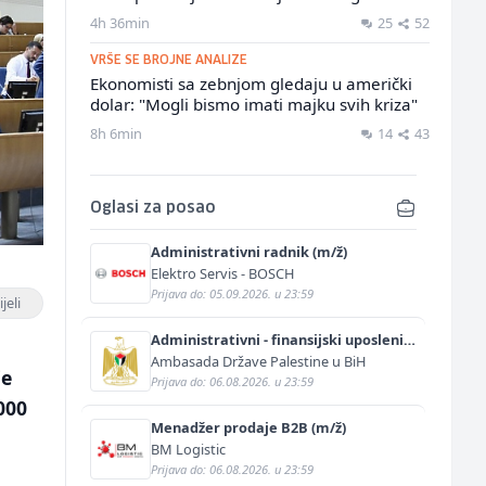
4h 36min
25
52
VRŠE SE BROJNE ANALIZE
Ekonomisti sa zebnjom gledaju u američki
dolar: "Mogli bismo imati majku svih kriza"
8h 6min
14
43
Oglasi za posao
Administrativni radnik (m/ž)
Elektro Servis - BOSCH
Prijava do: 05.09.2026. u 23:59
jeli
Administrativni - finansijski uposlenik
(m/ž)
Ambasada Države Palestine u BiH
je
Prijava do: 06.08.2026. u 23:59
000
Menadžer prodaje B2B (m/ž)
BM Logistic
Prijava do: 06.08.2026. u 23:59