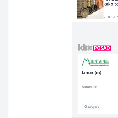
kako to
23.07.202
Mitarbeiter:in im
Limar (m)
Kundenservice &
Support (m/w/d)
Embers Call Center & Marketing
Mountain
Više lokacija
Sarajevo