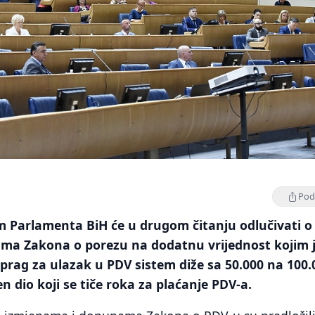
Podi
m Parlamenta BiH će u drugom čitanju odlučivati o
ma Zakona o porezu na dodatnu vrijednost kojim 
prag za ulazak u PDV sistem diže sa 50.000 na 100.
en dio koji se tiče roka za plaćanje PDV-a.