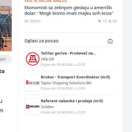
VRŠE SE BROJNE ANALIZE
Ekonomisti sa zebnjom gledaju u američki
dolar: "Mogli bismo imati majku svih kriza"
8h 56min
15
43
Oglasi za posao
Točilac goriva - Prodavač na
benzinskoj pumpi (m/ž)
Hifa-Oil
jeli
Prijava do: 08.08.2026. u 23:59
to
Broker - Transport Koordinator (m/ž)
Taylor Shipping Solutions BH
Prijava do: 03.09.2026. u 23:59
u
Referent nabavke i prodaje (m/ž)
Solidex
om
Prijava do: 20.08.2026. u 23:59