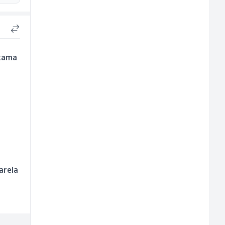
ukama
arela