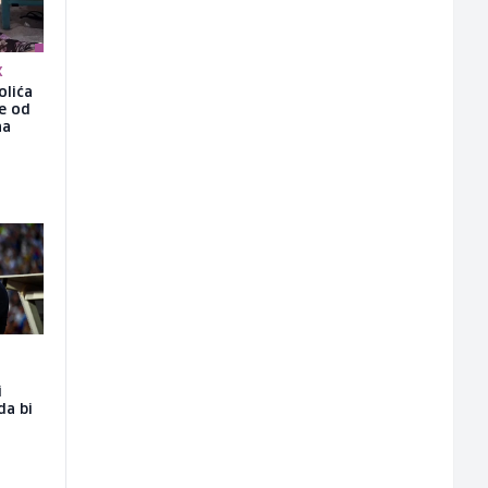
K
olića
še od
na
i
da bi