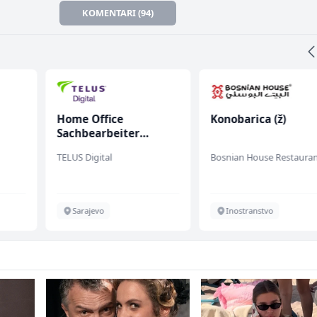
KOMENTARI (94)
Home Office
Konobarica (ž)
Sachbearbeiter
(m/w/d) für einen
TELUS Digital
Bosnian House Restaura
bekannten deutschen
Energieversorger
Sarajevo
Inostranstvo