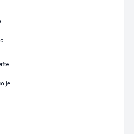
o
no
afte
uo je