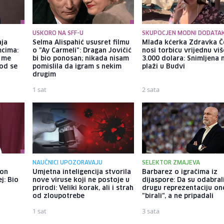
USKORO NA SFF-U
SKUPOCJEN MODNI DODATA
aja
Selma Alispahić ususret filmu
Mlađa kćerka Zdravka Č
mcima:
o "Ay Carmeli": Dragan Jovičić
nosi torbicu vrijednu vi
a me
bi bio ponosan; nikada nisam
3.000 dolara: Snimljena 
god se
pomislila da igram s nekim
plaži u Budvi
drugim
1 sat
2 sata
NAUČNICI UPOZORAVAJU
SELEKTOR ZMAJEVA
kon
Umjetna inteligencija stvorila
Barbarez o igračima iz
j: Bio
nove viruse koji ne postoje u
dijaspore: Da su odabral
prirodi: Veliki korak, ali i strah
drugu reprezentaciju on
od zloupotrebe
"birali", a ne pripadali
1 sat
3 sata