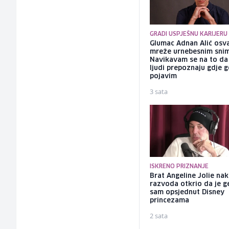
GRADI USPJEŠNU KARIJERU
Glumac Adnan Alić osv
mreže urnebesnim sni
Navikavam se na to d
ljudi prepoznaju gdje 
pojavim
3 sata
ISKRENO PRIZNANJE
Brat Angeline Jolie na
razvoda otkrio da je ge
sam opsjednut Disney
princezama
2 sata