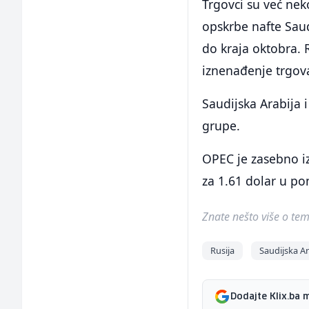
Trgovci su već nek
opskrbe nafte Saudi
do kraja oktobra. 
iznenađenje trgovac
Saudijska Arabija i
grupe.
OPEC je zasebno iz
za 1.61 dolar u po
Znate nešto više o temi 
Rusija
Saudijska Ar
Dodajte Klix.ba 