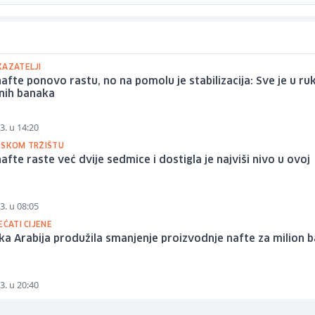
KAZATELJI
nafte ponovo rastu, no na pomolu je stabilizacija: Sve je u r
nih banaka
3. u 14:20
TSKOM TRŽIŠTU
nafte raste već dvije sedmice i dostigla je najviši nivo u ovoj
3. u 08:05
EĆATI CIJENE
ka Arabija produžila smanjenje proizvodnje nafte za milion b
o
3. u 20:40