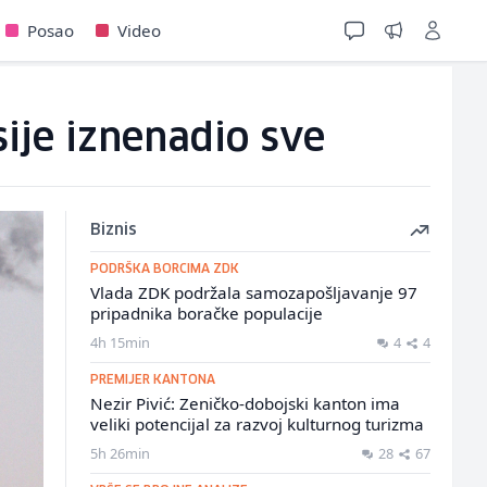
Posao
Video
sije iznenadio sve
Biznis
PODRŠKA BORCIMA ZDK
Vlada ZDK podržala samozapošljavanje 97
pripadnika boračke populacije
4h 15min
4
4
PREMIJER KANTONA
Nezir Pivić: Zeničko-dobojski kanton ima
veliki potencijal za razvoj kulturnog turizma
5h 26min
28
67