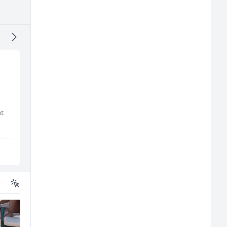
Konobar (m/ž)
Komercijalni
službenik (m/ž)
nt
Borbono
Euro-Asfalt
Sarajevo
Više lokacija