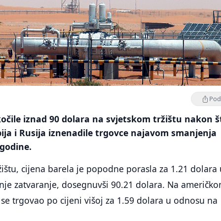
Podi
kočile iznad 90 dolara na svjetskom tržištu nakon š
ija i Rusija iznenadile trgovce najavom smanjenja
 godine.
štu, cijena barela je popodne porasla za 1.21 dolara 
nje zatvaranje, dosegnuvši 90.21 dolara. Na američk
e se trgovao po cijeni višoj za 1.59 dolara u odnosu na