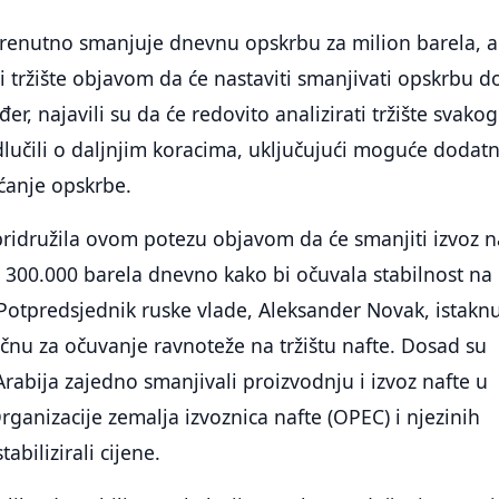
 trenutno smanjuje dnevnu opskrbu za milion barela, a
i tržište objavom da će nastaviti smanjivati opskrbu d
er, najavili su da će redovito analizirati tržište svakog
lučili o daljnjim koracima, uključujući moguće dodat
ćanje opskrbe.
pridružila ovom potezu objavom da će smanjiti izvoz n
 300.000 barela dnevno kako bi očuvala stabilnost na
 Potpredsjednik ruske vlade, Aleksander Novak, istakn
čnu za očuvanje ravnoteže na tržištu nafte. Dosad su
Arabija zajedno smanjivali proizvodnju i izvoz nafte u
ganizacije zemalja izvoznica nafte (OPEC) i njezinih
abilizirali cijene.