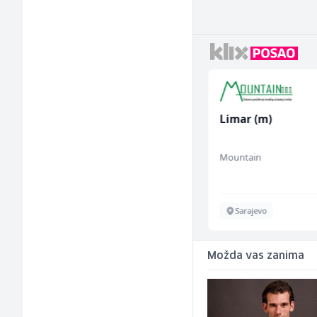
Električar - Radnik na
Limar (m)
tehničkom održavanju
(m/ž)
Amko komerc
Mountain
Sarajevo
Sarajevo
Možda vas zanima