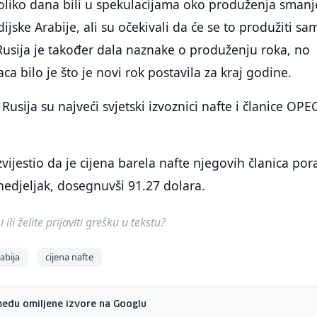
oliko dana bili u spekulacijama oko produženja smanj
jske Arabije, ali su očekivali da će se to produžiti sa
Rusija je također dala naznake o produženju roka, no
a bilo je što je novi rok postavila za kraj godine.
 Rusija su najveći svjetski izvoznici nafte i članice OPE
vijestio da je cijena barela nafte njegovih članica por
nedjeljak, dosegnuvši 91.27 dolara.
ili želite prijaviti grešku u tekstu?
abija
cijena nafte
među omiljene izvore na Googlu