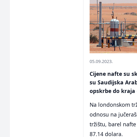
05.09.2023.
Cijene nafte su s
su Saudijska Arab
opskrbe do kraja
Na londonskom trži
odnosu na jučeraš
tržištu, barel naft
87.14 dolara.