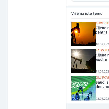
Više na istu temu
NOVI PO
Cijene 
central
18.09.202
NA SVJE
Cijena 
godini
11.09.202
CILJ POV
Saudijs
dnevn
03.08.202