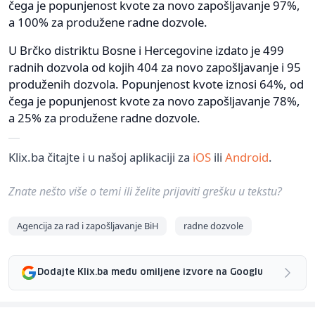
čega je popunjenost kvote za novo zapošljavanje 97%,
a 100% za produžene radne dozvole.
U Brčko distriktu Bosne i Hercegovine izdato je 499
radnih dozvola od kojih 404 za novo zapošljavanje i 95
produženih dozvola. Popunjenost kvote iznosi 64%, od
čega je popunjenost kvote za novo zapošljavanje 78%,
a 25% za produžene radne dozvole.
Klix.ba čitajte i u našoj aplikaciji za
iOS
ili
Android
.
Znate nešto više o temi ili želite prijaviti grešku u tekstu?
Agencija za rad i zapošljavanje BiH
radne dozvole
Dodajte Klix.ba među omiljene izvore na Googlu