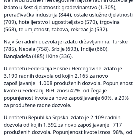
izdato u šest djelatnosti: građevinarstvo (1.305),
prerađivačka industrija (844), ostale uslužne djelatnosti
(709), hotelijerstvo i ugostiteljstvo (570), trgovina
(568), te umjetnost, zabava, rekreacija (532).
Najviše radnih dozvola je izdato državljanima: Turske
(785), Nepala (758), Srbije (693), Indije (660),
Bangladeša (485) i Kine (336).
U entitetu Federacija Bosne i Hercegovine izdato je
3.190 radnih dozvola od kojih 2.165 za novo
zapošljavanje i 1.008 produženih dozvola. Popunjenost
kvote u Federaciji BiH iznosi 42%, od čega je
popunjenost kvote za novo zapošljavanje 60%, a 20%
za produžene radne dozvole.
U entitetu Republika Srpska izdato je 2.109 radnih
dozvola od kojih 1.392 za novo zapošljavanje i 717
produženih dozvola. Popunjenost kvote iznosi 98%, od