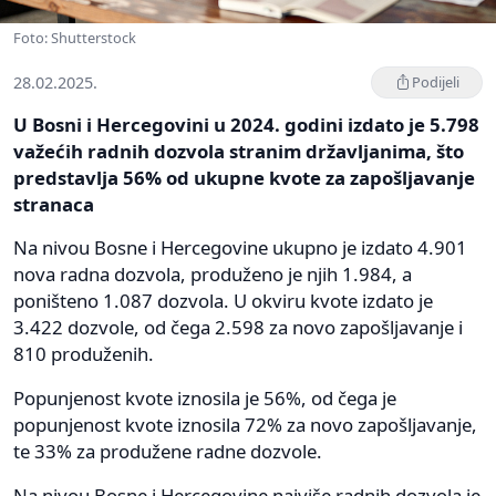
Foto: Shutterstock
28.02.2025.
Podijeli
U Bosni i Hercegovini u 2024. godini izdato je 5.798
važećih radnih dozvola stranim državljanima, što
predstavlja 56% od ukupne kvote za zapošljavanje
stranaca
Na nivou Bosne i Hercegovine ukupno je izdato 4.901
nova radna dozvola, produženo je njih 1.984, a
poništeno 1.087 dozvola. U okviru kvote izdato je
3.422 dozvole, od čega 2.598 za novo zapošljavanje i
810 produženih.
Popunjenost kvote iznosila je 56%, od čega je
popunjenost kvote iznosila 72% za novo zapošljavanje,
te 33% za produžene radne dozvole.
Na nivou Bosne i Hercegovine najviše radnih dozvola je