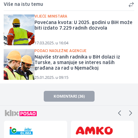
Više na istu temu
VIJEĆE MINISTARA
Povećana kvota: U 2025. godini u BiH može
biti izdato 7.229 radnih dozvola
17.03.2025. u 16:04
PODACI NADLEŽNE AGENCIJE
Najviše stranih radnika u BiH dolazi iz
Turske, a smanjuje se interes naših
građana za rad u Njemačkoj
25.01.2025. u 09:15
KOMENTARI (36)