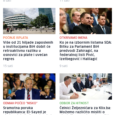
8 sati
11 sati
POČINJE ISPLATA
OTKRIVAMO IMENA
Više od 21 hiljade zaposlenih
Ko je na izbornim listama SDA:
u institucijama BiH dobit će
Bitku za Parlament BiH
retroaktivnu razliku u
predvodi Zahiragić, na
osnovici za plate i uvećan
federalnoj listi Pivić,
regres
Izetbegović i Halilagić
15 sati
9 sati
ODMAH POČEO "NISKO"
ODBOR ZA HITNOST
Sramotna poruka
Čelnici Željezničara za Klix.ba:
republikanca: El-Sayed je
Možemo različito misliti o