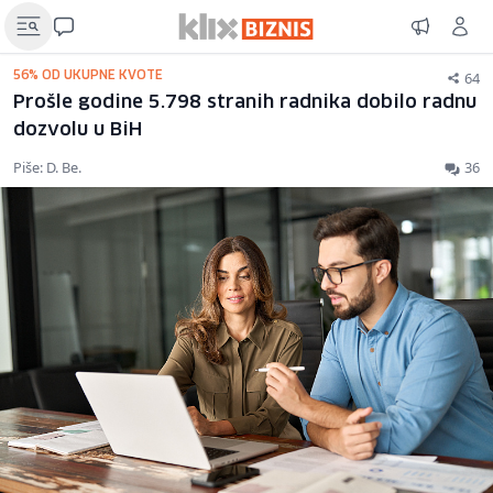
64
56% OD UKUPNE KVOTE
Prošle godine 5.798 stranih radnika dobilo radnu
dozvolu u BiH
Piše: D. Be.
36