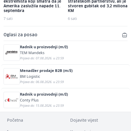
ekstremista koji smatra da je
strateškom partnerstvu, ali je
Amerika zaslužila napade 11.
stvoren gubitak od 3,2 miliona
septembra
KM
7 sati
6 sati
Oglasi za posao
Radnik u proizvodnji (m/ž)
TEM Mandeks
Prijava do: 07.08.2026. u 23:59
Menadžer prodaje B2B (m/ž)
BM Logistic
Prijava do: 06.08.2026. u 23:59
Radnik u proizvodnji (m/ž)
Conty Plus
Prijava do: 15.08.2026. u 23:59
Početna
Dojavite vijest