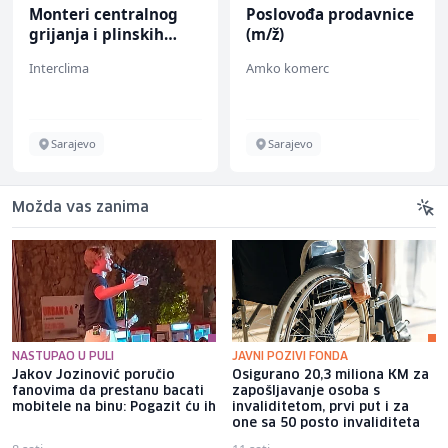
Monteri centralnog
Poslovođa prodavnice
grijanja i plinskih
(m/ž)
instalacija (m)
Interclima
Amko komerc
Sarajevo
Sarajevo
Možda vas zanima
NASTUPAO U PULI
JAVNI POZIVI FONDA
Jakov Jozinović poručio
Osigurano 20,3 miliona KM za
fanovima da prestanu bacati
zapošljavanje osoba s
mobitele na binu: Pogazit ću ih
invaliditetom, prvi put i za
one sa 50 posto invaliditeta