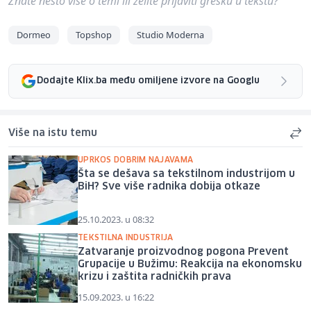
Znate nešto više o temi ili želite prijaviti grešku u tekstu?
Dormeo
Topshop
Studio Moderna
Dodajte Klix.ba među omiljene izvore na Googlu
Više na istu temu
UPRKOS DOBRIM NAJAVAMA
Šta se dešava sa tekstilnom industrijom u
BiH? Sve više radnika dobija otkaze
25.10.2023. u 08:32
TEKSTILNA INDUSTRIJA
Zatvaranje proizvodnog pogona Prevent
Grupacije u Bužimu: Reakcija na ekonomsku
krizu i zaštita radničkih prava
15.09.2023. u 16:22