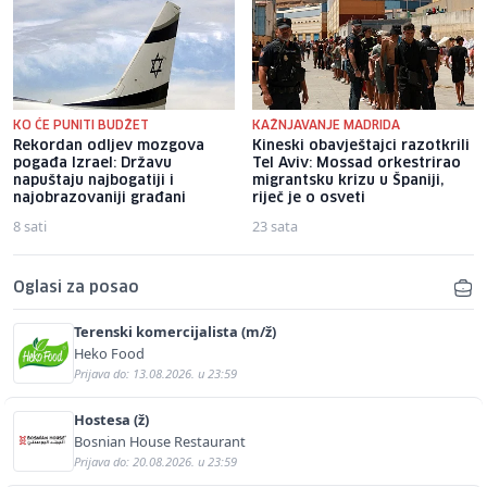
KO ĆE PUNITI BUDŽET
KAŽNJAVANJE MADRIDA
Rekordan odljev mozgova
Kineski obavještajci razotkrili
pogađa Izrael: Državu
Tel Aviv: Mossad orkestrirao
napuštaju najbogatiji i
migrantsku krizu u Španiji,
najobrazovaniji građani
riječ je o osveti
8 sati
23 sata
Oglasi za posao
Terenski komercijalista (m/ž)
Heko Food
Prijava do: 13.08.2026. u 23:59
Hostesa (ž)
Bosnian House Restaurant
Prijava do: 20.08.2026. u 23:59