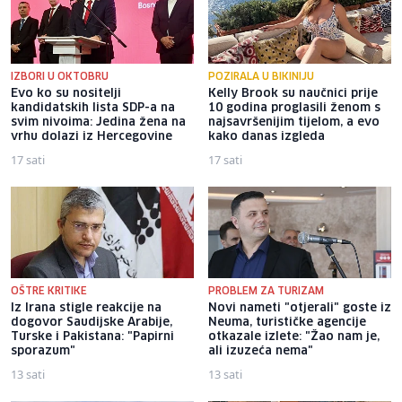
IZBORI U OKTOBRU
POZIRALA U BIKINIJU
Evo ko su nositelji
Kelly Brook su naučnici prije
kandidatskih lista SDP-a na
10 godina proglasili ženom s
svim nivoima: Jedina žena na
najsavršenijim tijelom, a evo
vrhu dolazi iz Hercegovine
kako danas izgleda
17 sati
17 sati
OŠTRE KRITIKE
PROBLEM ZA TURIZAM
Iz Irana stigle reakcije na
Novi nameti "otjerali" goste iz
dogovor Saudijske Arabije,
Neuma, turističke agencije
Turske i Pakistana: "Papirni
otkazale izlete: "Žao nam je,
sporazum"
ali izuzeća nema"
13 sati
13 sati