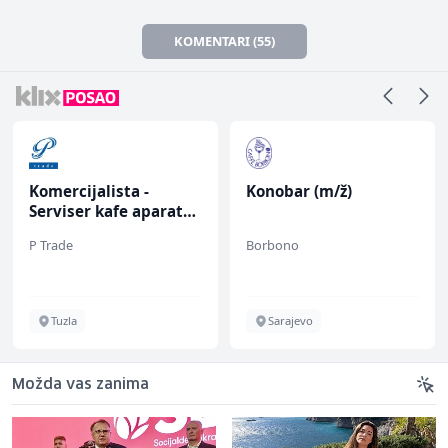
KOMENTARI (55)
Komercijalista -
Konobar (m/ž)
Serviser kafe aparata
(m/ž)
P Trade
Borbono
Tuzla
Sarajevo
Možda vas zanima