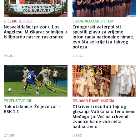
O ČEMU JE RIJEČ
SKANDALOZAN SISTEM
Nesvakidašnji prizor u Los
Crnogorski vaterpolisti
Angelesu: Muškarac snimljen u
spustili glavu za vrijeme
billboardu nasred raskrsnice
intoniranja nacionalne himne,
evo šta se krije iza takvog
poteza
4 sata
2 sata
PRVENSTVO BIH
OBJAVIO DAVID MURGIA
Tok utakmice: Željezničar -
Otkriveni rezultati tajnog
BSK 2:1
glasanja Vatikana o fenomenu
Međugorja: Većina crkvenih
zvaničnika ne vidi ništa
nadnaravno
21 sat
6 sati