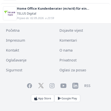
Home Office Kundenberater (m/w/d) für ein
renommiertes Schuhunternehmen
TELUS Digital
Prijava do: 02.09.2026. u 23:59
Početna
Dojavite vijest
Impressum
Komentari
Kontakt
O nama
Oglašavanje
Privatnost
Sigurnost
Oglasi za posao
Facebook
YouTube
LinkedIn
Twitter
Instagram
RSS
App Store
Google Play