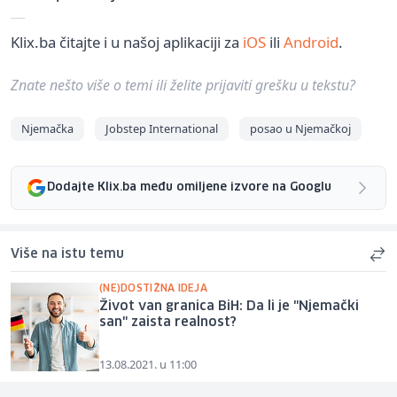
Klix.ba čitajte i u našoj aplikaciji za
iOS
ili
Android
.
Znate nešto više o temi ili želite prijaviti grešku u tekstu?
Njemačka
Jobstep International
posao u Njemačkoj
Dodajte Klix.ba među omiljene izvore na Googlu
Više na istu temu
(NE)DOSTIŽNA IDEJA
Život van granica BiH: Da li je "Njemački
san" zaista realnost?
13.08.2021. u 11:00