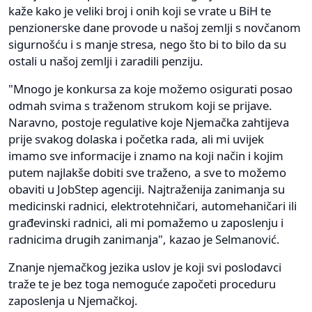
kaže kako je veliki broj i onih koji se vrate u BiH te
penzionerske dane provode u našoj zemlji s novčanom
sigurnošću i s manje stresa, nego što bi to bilo da su
ostali u našoj zemlji i zaradili penziju.
"Mnogo je konkursa za koje možemo osigurati posao
odmah svima s traženom strukom koji se prijave.
Naravno, postoje regulative koje Njemačka zahtijeva
prije svakog dolaska i početka rada, ali mi uvijek
imamo sve informacije i znamo na koji način i kojim
putem najlakše dobiti sve traženo, a sve to možemo
obaviti u JobStep agenciji. Najtraženija zanimanja su
medicinski radnici, elektrotehničari, automehaničari ili
građevinski radnici, ali mi pomažemo u zaposlenju i
radnicima drugih zanimanja", kazao je Selmanović.
Znanje njemačkog jezika uslov je koji svi poslodavci
traže te je bez toga nemoguće započeti proceduru
zaposlenja u Njemačkoj.