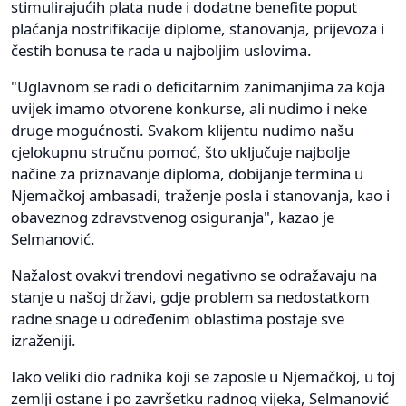
stimulirajućih plata nude i dodatne benefite poput
plaćanja nostrifikacije diplome, stanovanja, prijevoza i
čestih bonusa te rada u najboljim uslovima.
"Uglavnom se radi o deficitarnim zanimanjima za koja
uvijek imamo otvorene konkurse, ali nudimo i neke
druge mogućnosti. Svakom klijentu nudimo našu
cjelokupnu stručnu pomoć, što uključuje najbolje
načine za priznavanje diploma, dobijanje termina u
Njemačkoj ambasadi, traženje posla i stanovanja, kao i
obaveznog zdravstvenog osiguranja", kazao je
Selmanović.
Nažalost ovakvi trendovi negativno se odražavaju na
stanje u našoj državi, gdje problem sa nedostatkom
radne snage u određenim oblastima postaje sve
izraženiji.
Iako veliki dio radnika koji se zaposle u Njemačkoj, u toj
zemlji ostane i po završetku radnog vijeka, Selmanović