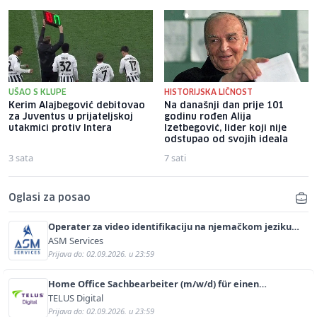
UŠAO S KLUPE
HISTORIJSKA LIČNOST
Kerim Alajbegović debitovao
Na današnji dan prije 101
za Juventus u prijateljskoj
godinu rođen Alija
utakmici protiv Intera
Izetbegović, lider koji nije
odstupao od svojih ideala
3 sata
7 sati
Oglasi za posao
Operater za video identifikaciju na njemačkom jeziku
(m/ž)
ASM Services
Prijava do: 02.09.2026. u 23:59
Home Office Sachbearbeiter (m/w/d) für einen
bekannten deutschen Energieversorger
TELUS Digital
Prijava do: 02.09.2026. u 23:59