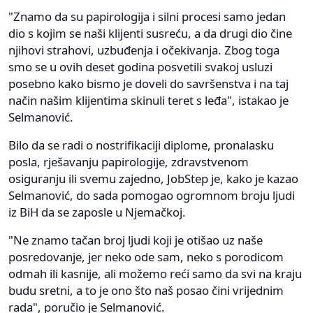
"Znamo da su papirologija i silni procesi samo jedan
dio s kojim se naši klijenti susreću, a da drugi dio čine
njihovi strahovi, uzbuđenja i očekivanja. Zbog toga
smo se u ovih deset godina posvetili svakoj usluzi
posebno kako bismo je doveli do savršenstva i na taj
način našim klijentima skinuli teret s leđa", istakao je
Selmanović.
Bilo da se radi o nostrifikaciji diplome, pronalasku
posla, rješavanju papirologije, zdravstvenom
osiguranju ili svemu zajedno, JobStep je, kako je kazao
Selmanović, do sada pomogao ogromnom broju ljudi
iz BiH da se zaposle u Njemačkoj.
"Ne znamo tačan broj ljudi koji je otišao uz naše
posredovanje, jer neko ode sam, neko s porodicom
odmah ili kasnije, ali možemo reći samo da svi na kraju
budu sretni, a to je ono što naš posao čini vrijednim
rada", poručio je Selmanović.