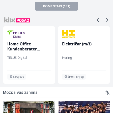
KOMENTARI (181)
Home Office
Električar (m/ž)
Kundenberater
(m/w/d) für Vattenfall
TELUS Digital
Hering
Sarajevo
Široki Brijeg
Možda vas zanima