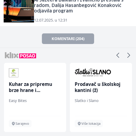
Al Jazeera Balkans i zvanično prestala s
radom, Dalija Hasanbegović Konaković
odjavila program
12.07.2025. u 12:31
KOMENTARI (204)
Kuhar za pripremu
Prodavač u školskoj
brze hrane i
kantini (ž)
jednostavnih jela (m/
Easy Bites
Slatko i Slano
ž)
Sarajevo
Više lokacija