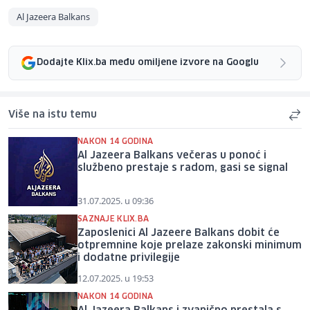
Al Jazeera Balkans
Dodajte Klix.ba među omiljene izvore na Googlu
Više na istu temu
NAKON 14 GODINA
Al Jazeera Balkans večeras u ponoć i
službeno prestaje s radom, gasi se signal
31.07.2025. u 09:36
SAZNAJE KLIX.BA
Zaposlenici Al Jazeere Balkans dobit će
otpremnine koje prelaze zakonski minimum
i dodatne privilegije
12.07.2025. u 19:53
NAKON 14 GODINA