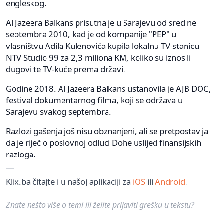
engleskog.
Al Jazeera Balkans prisutna je u Sarajevu od sredine
septembra 2010, kad je od kompanije "PEP" u
vlasništvu Adila Kulenovića kupila lokalnu TV-stanicu
NTV Studio 99 za 2,3 miliona KM, koliko su iznosili
dugovi te TV-kuće prema državi.
Godine 2018. Al Jazeera Balkans ustanovila je AJB DOC,
festival dokumentarnog filma, koji se održava u
Sarajevu svakog septembra.
Razlozi gašenja još nisu obznanjeni, ali se pretpostavlja
da je riječ o poslovnoj odluci Dohe uslijed finansijskih
razloga.
Klix.ba čitajte i u našoj aplikaciji za
iOS
ili
Android
.
Znate nešto više o temi ili želite prijaviti grešku u tekstu?