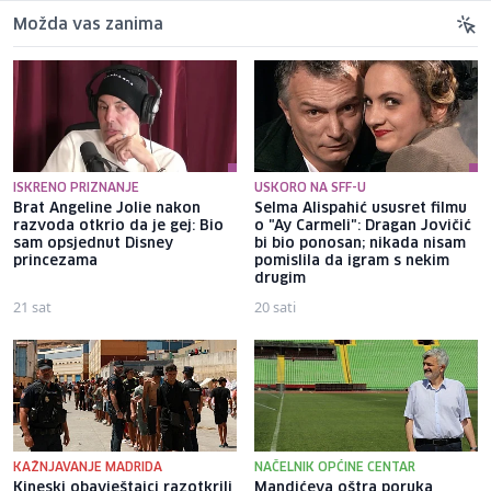
Možda vas zanima
ISKRENO PRIZNANJE
USKORO NA SFF-U
Brat Angeline Jolie nakon
Selma Alispahić ususret filmu
razvoda otkrio da je gej: Bio
o "Ay Carmeli": Dragan Jovičić
sam opsjednut Disney
bi bio ponosan; nikada nisam
princezama
pomislila da igram s nekim
drugim
21 sat
20 sati
KAŽNJAVANJE MADRIDA
NAČELNIK OPĆINE CENTAR
Kineski obavještajci razotkrili
Mandićeva oštra poruka