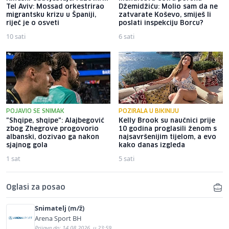
Tel Aviv: Mossad orkestrirao
Džemidžiću: Molio sam da ne
migrantsku krizu u Španiji,
zatvarate Koševo, smiješ li
riječ je o osveti
poslati inspekciju Borcu?
10 sati
6 sati
POJAVIO SE SNIMAK
POZIRALA U BIKINIJU
"Shqipe, shqipe": Alajbegović
Kelly Brook su naučnici prije
zbog Zhegrove progovorio
10 godina proglasili ženom s
albanski, dozivao ga nakon
najsavršenijim tijelom, a evo
sjajnog gola
kako danas izgleda
1 sat
5 sati
Oglasi za posao
Snimatelj (m/ž)
Arena Sport BH
Prijava do: 14.08.2026. u 23:59