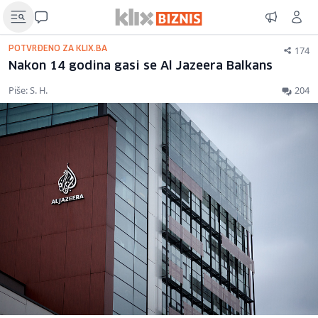
174
POTVRĐENO ZA KLIX.BA
Nakon 14 godina gasi se Al Jazeera Balkans
Piše: S. H.
204