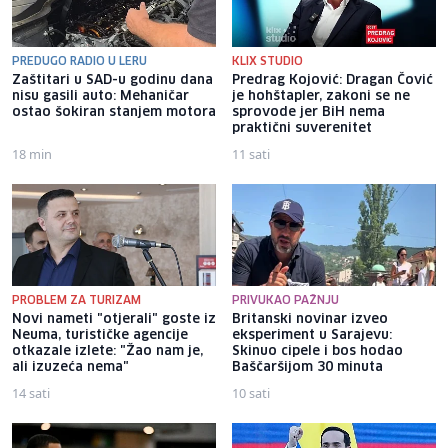
PREDUGO RADIO U LERU
KLIX STUDIO
Zaštitari u SAD-u godinu dana
Predrag Kojović: Dragan Čović
nisu gasili auto: Mehaničar
je hohštapler, zakoni se ne
ostao šokiran stanjem motora
sprovode jer BiH nema
praktični suverenitet
18 min
11 sati
PROBLEM ZA TURIZAM
PRIVUKAO PAŽNJU
Novi nameti "otjerali" goste iz
Britanski novinar izveo
Neuma, turističke agencije
eksperiment u Sarajevu:
otkazale izlete: "Žao nam je,
Skinuo cipele i bos hodao
ali izuzeća nema"
Baščaršijom 30 minuta
14 sati
10 sati