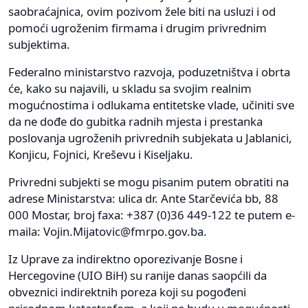
saobraćajnica, ovim pozivom žele biti na usluzi i od
pomoći ugroženim firmama i drugim privrednim
subjektima.
Federalno ministarstvo razvoja, poduzetništva i obrta
će, kako su najavili, u skladu sa svojim realnim
mogućnostima i odlukama entitetske vlade, učiniti sve
da ne dođe do gubitka radnih mjesta i prestanka
poslovanja ugroženih privrednih subjekata u Jablanici,
Konjicu, Fojnici, Kreševu i Kiseljaku.
Privredni subjekti se mogu pisanim putem obratiti na
adrese Ministarstva: ulica dr. Ante Starčevića bb, 88
000 Mostar, broj faxa: +387 (0)36 449-122 te putem e-
maila:
Vojin.Mijatovic@fmrpo.gov.ba
.
Iz Uprave za indirektno oporezivanje Bosne i
Hercegovine (UIO BiH) su ranije danas saopćili da
obveznici indirektnih poreza koji su pogođeni