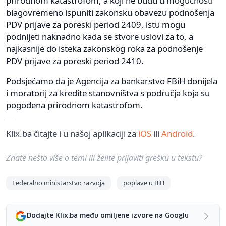
prirodnom katastrofom, a koji ne budu u mogućnosti
blagovremeno ispuniti zakonsku obavezu podnošenja
PDV prijave za poreski period 2409, istu mogu
podnijeti naknadno kada se stvore uslovi za to, a
najkasnije do isteka zakonskog roka za podnošenje
PDV prijave za poreski period 2410.
Podsjećamo da je Agencija za bankarstvo FBiH donijela
i moratorij za kredite stanovništva s područja koja su
pogođena prirodnom katastrofom.
Klix.ba čitajte i u našoj aplikaciji za
iOS
ili
Android
.
Znate nešto više o temi ili želite prijaviti grešku u tekstu?
Federalno ministarstvo razvoja
poplave u BiH
Dodajte Klix.ba među omiljene izvore na Googlu