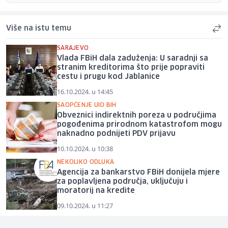
Više na istu temu
SARAJEVO
Vlada FBiH dala zaduženja: U saradnji sa
stranim kreditorima što prije popraviti
cestu i prugu kod Jablanice
16.10.2024. u 14:45
SAOPĆENJE UIO BIH
Obveznici indirektnih poreza u područjima
pogođenima prirodnom katastrofom mogu
naknadno podnijeti PDV prijavu
10.10.2024. u 10:38
NEKOLIKO ODLUKA
Agencija za bankarstvo FBiH donijela mjere
za poplavljena područja, uključuju i
moratorij na kredite
09.10.2024. u 11:27