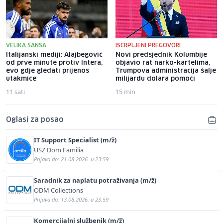
VELIKA ŠANSA
ISCRPLJENI PREGOVORI
Italijanski mediji: Alajbegović
Novi predsjednik Kolumbije
od prve minute protiv Intera,
objavio rat narko-kartelima,
evo gdje gledati prijenos
Trumpova administracija šalje
utakmice
milijardu dolara pomoći
11 sati
15 min
Oglasi za posao
IT Support Specialist (m/ž)
USZ Dom Familia
Prijava do: 21.08.2026. u 23:59
Saradnik za naplatu potraživanja (m/ž)
ODM Collections
Prijava do: 13.08.2026. u 23:59
Komercijalni službenik (m/ž)