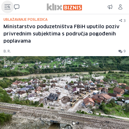
3
UBLAŽAVANJE POSLJEDICA
Ministarstvo poduzetništva FBiH uputilo poziv
privrednim subjektima s područja pogođenih
poplavama
B. R.
9