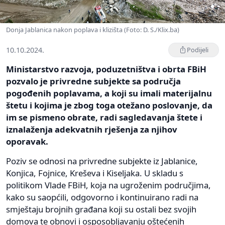
Donja Jablanica nakon poplava i klizišta (Foto: D. S./Klix.ba)
10.10.2024.
Podijeli
Ministarstvo razvoja, poduzetništva i obrta FBiH
pozvalo je privredne subjekte sa područja
pogođenih poplavama, a koji su imali materijalnu
štetu i kojima je zbog toga otežano poslovanje, da
im se pismeno obrate, radi sagledavanja štete i
iznalaženja adekvatnih rješenja za njihov
oporavak.
Poziv se odnosi na privredne subjekte iz Jablanice,
Konjica, Fojnice, Kreševa i Kiseljaka. U skladu s
politikom Vlade FBiH, koja na ugroženim područjima,
kako su saopćili, odgovorno i kontinuirano radi na
smještaju brojnih građana koji su ostali bez svojih
domova te obnovi i osposobljavanju oštećenih