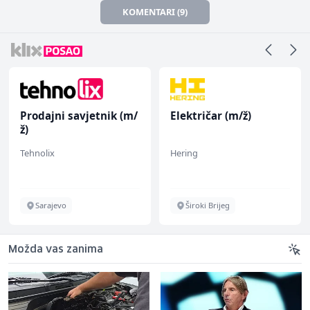
KOMENTARI (9)
Prodajni savjetnik (m/
Električar (m/ž)
ž)
Tehnolix
Hering
Sarajevo
Široki Brijeg
Možda vas zanima