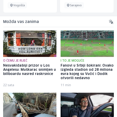
Vogošća
Sarajevo
Možda vas zanima
O ČEMU JE RIJEČ
I TO JE MOGUĆE
Nesvakidašnji prizor u Los
Fanovi u Srbiji šokirani: Ovako
Angelesu: Muškarac snimljen u
izgleda stadion od 28 miliona
billboardu nasred raskrsnice
eura kojeg su Vučić i Dodik
otvorili nedavno
22 sata
11 min