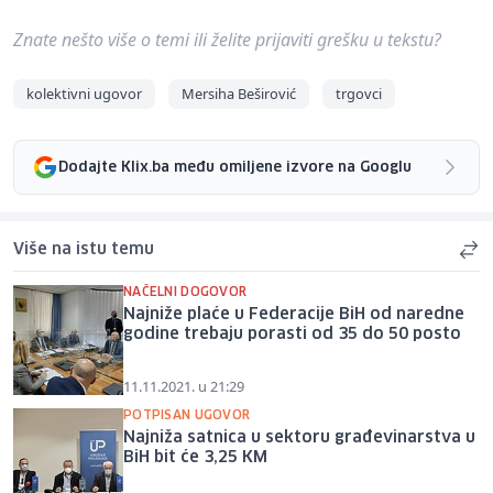
Znate nešto više o temi ili želite prijaviti grešku u tekstu?
kolektivni ugovor
Mersiha Beširović
trgovci
Dodajte Klix.ba među omiljene izvore na Googlu
Više na istu temu
NAČELNI DOGOVOR
Najniže plaće u Federacije BiH od naredne
godine trebaju porasti od 35 do 50 posto
11.11.2021. u 21:29
POTPISAN UGOVOR
Najniža satnica u sektoru građevinarstva u
BiH bit će 3,25 KM