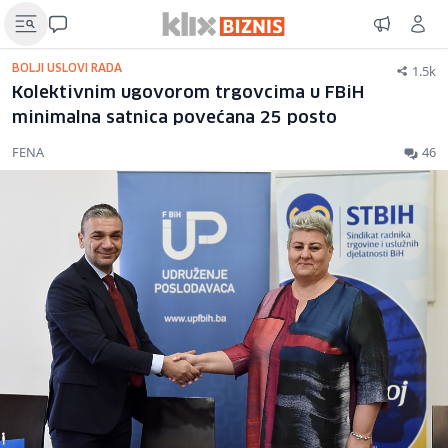
1.5k
BOLJI USLOVI RADA
Kolektivnim ugovorom trgovcima u FBiH
minimalna satnica povećana 25 posto
FENA
46