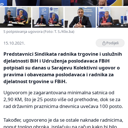
S potpisivanja ugovora (Foto: T. S./Klix.ba)
15.10.2021.
Podijeli
Predstavnici Sindikata radnika trgovine i uslužnih
djelatnosti BiH i Udruženja poslodavaca FBiH
potpisali su danas u Sarajevu Kolektivni ugovor o
pravima i obavezama poslodavaca i radnika za
djelatnost trgovine u FBiH.
Ugovorom je zagarantovana minimalna satnica od
2,90 KM, što je 25 posto više od prethodne, dok se za
rad državnim praznicima dnevnica uvećava 100 posto.
Također, ugovoreno je da se ostale naknade radnicima,
poput toplog obroka, isplaćuju na račun kako bi bilo