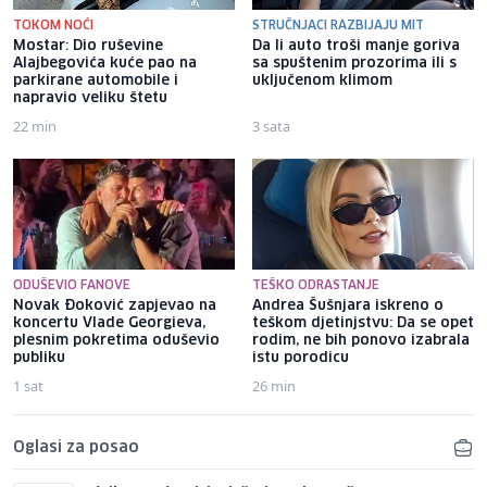
TOKOM NOĆI
STRUČNJACI RAZBIJAJU MIT
Mostar: Dio ruševine
Da li auto troši manje goriva
Alajbegovića kuće pao na
sa spuštenim prozorima ili s
parkirane automobile i
uključenom klimom
napravio veliku štetu
22 min
3 sata
ODUŠEVIO FANOVE
TEŠKO ODRASTANJE
Novak Đoković zapjevao na
Andrea Šušnjara iskreno o
koncertu Vlade Georgieva,
teškom djetinjstvu: Da se opet
plesnim pokretima oduševio
rodim, ne bih ponovo izabrala
publiku
istu porodicu
1 sat
26 min
Oglasi za posao