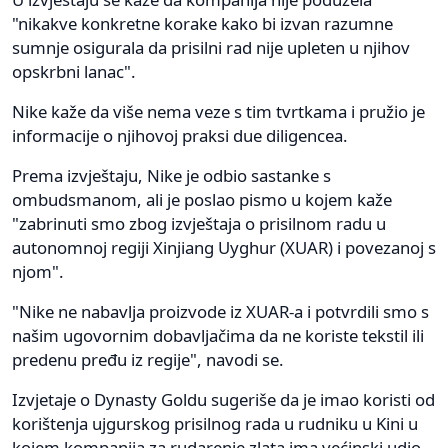
"nikakve konkretne korake kako bi izvan razumne
sumnje osigurala da prisilni rad nije upleten u njihov
opskrbni lanac".
Nike kaže da više nema veze s tim tvrtkama i pružio je
informacije o njihovoj praksi due diligencea.
Prema izvještaju, Nike je odbio sastanke s
ombudsmanom, ali je poslao pismo u kojem kaže
"zabrinuti smo zbog izvještaja o prisilnom radu u
autonomnoj regiji Xinjiang Uyghur (XUAR) i povezanoj s
njom".
"Nike ne nabavlja proizvode iz XUAR-a i potvrdili smo s
našim ugovornim dobavljačima da ne koriste tekstil ili
predenu pređu iz regije", navodi se.
Izvjetaje o Dynasty Goldu sugeriše da je imao koristi od
korištenja ujgurskog prisilnog rada u rudniku u Kini u
kojem kompanija za rudarenje zlata ima većinski udio.