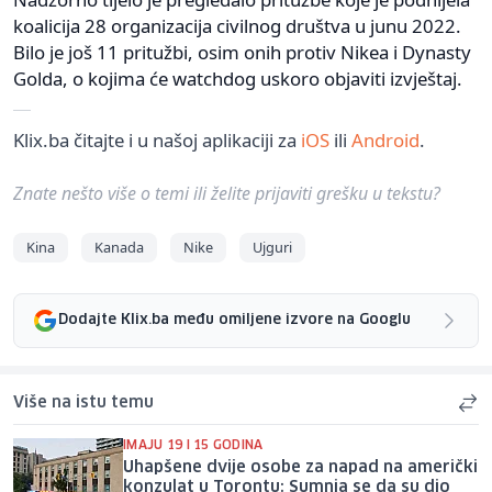
koalicija 28 organizacija civilnog društva u junu 2022.
Bilo je još 11 pritužbi, osim onih protiv Nikea i Dynasty
Golda, o kojima će watchdog uskoro objaviti izvještaj.
Klix.ba čitajte i u našoj aplikaciji za
iOS
ili
Android
.
Znate nešto više o temi ili želite prijaviti grešku u tekstu?
Kina
Kanada
Nike
Ujguri
Dodajte Klix.ba među omiljene izvore na Googlu
Više na istu temu
IMAJU 19 I 15 GODINA
Uhapšene dvije osobe za napad na američki
konzulat u Torontu: Sumnja se da su dio