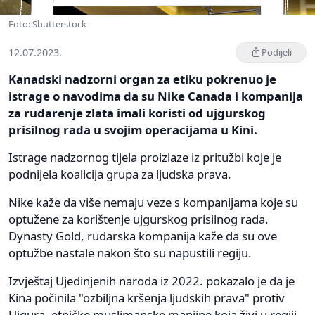
Foto: Shutterstock
12.07.2023.
Podijeli
Kanadski nadzorni organ za etiku pokrenuo je
istrage o navodima da su Nike Canada i kompanija
za rudarenje zlata imali koristi od ujgurskog
prisilnog rada u svojim operacijama u Kini.
Istrage nadzornog tijela proizlaze iz pritužbi koje je
podnijela koalicija grupa za ljudska prava.
Nike kaže da više nemaju veze s kompanijama koje su
optužene za korištenje ujgurskog prisilnog rada.
Dynasty Gold, rudarska kompanija kaže da su ove
optužbe nastale nakon što su napustili regiju.
Izvještaj Ujedinjenih naroda iz 2022. pokazalo je da je
Kina počinila "ozbiljna kršenja ljudskih prava" protiv
Ujgura, etničke muslimanske manjine koja živi u regiji