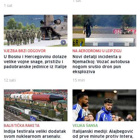
1 sat
1 sat
VJEŽBA BRZI ODGOVOR
NA AERODROMU U LEIPZIGU
U Bosnu i Hercegovinu dolaze
Novi detalji incidenta u
velike vojne snage, pristižu i
Njemačkoj: Vozač autobusa
padobranske jedinice iz Italije
nogom srušio dron pun
eksploziva
12 sati
15 min
BALISTIČKA RAKETA
VELIKA ŠANSA
Indija testirala veliki dodatak
Italijanski mediji: Alajbegović
svom nuklearnom arsenalu:
od prve minute protiv Intera,