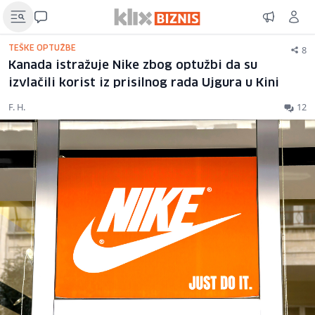
8
TEŠKE OPTUŽBE
Kanada istražuje Nike zbog optužbi da su
izvlačili korist iz prisilnog rada Ujgura u Kini
F. H.
12