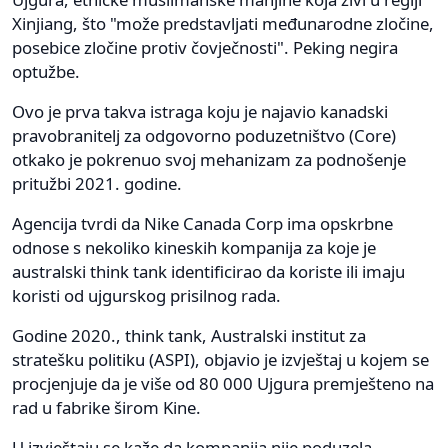
Xinjiang, što "može predstavljati međunarodne zločine,
posebice zločine protiv čovječnosti". Peking negira
optužbe.
Ovo je prva takva istraga koju je najavio kanadski
pravobranitelj za odgovorno poduzetništvo (Core)
otkako je pokrenuo svoj mehanizam za podnošenje
pritužbi 2021. godine.
Agencija tvrdi da Nike Canada Corp ima opskrbne
odnose s nekoliko kineskih kompanija za koje je
australski think tank identificirao da koriste ili imaju
koristi od ujgurskog prisilnog rada.
Godine 2020., think tank, Australski institut za
stratešku politiku (ASPI), objavio je izvještaj u kojem se
procjenjuje da je više od 80 000 Ujgura premješteno na
rad u fabrike širom Kine.
U izvještaju se kaže da kompanija nije poduzela