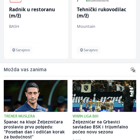
Radnik u restoranu
Tehnički rukovodilac
(m/ž)
(m/ž)
BASH
Mountain
Sarajevo
Sarajevo
Možda vas zanima
TRENER MUSLERA
WWIN LIGA BIH
Španac na klupi Željezničara
Željezničar na Grbavici
proslavio prvu pobjedu:
savladao BSK i trijumfalno
"Poseban dan i odličan korak
počeo novu sezonu
za budućnost"