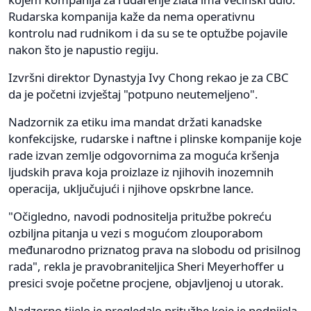
Rudarska kompanija kaže da nema operativnu
kontrolu nad rudnikom i da su se te optužbe pojavile
nakon što je napustio regiju.
Izvršni direktor Dynastyja Ivy Chong rekao je za CBC
da je početni izvještaj "potpuno neutemeljeno".
Nadzornik za etiku ima mandat držati kanadske
konfekcijske, rudarske i naftne i plinske kompanije koje
rade izvan zemlje odgovornima za moguća kršenja
ljudskih prava koja proizlaze iz njihovih inozemnih
operacija, uključujući i njihove opskrbne lance.
"Očigledno, navodi podnositelja pritužbe pokreću
ozbiljna pitanja u vezi s mogućom zlouporabom
međunarodno priznatog prava na slobodu od prisilnog
rada", rekla je pravobraniteljica Sheri Meyerhoffer u
presici svoje početne procjene, objavljenoj u utorak.
Nadzorno tijelo je pregledalo pritužbe koje je podnijela