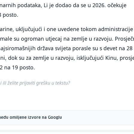
narnih podataka, Li je dodao da se u 2026. očekuje
8 posto.
carine, uključujući i one uvedene tokom administracije
male su ogroman utjecaj na zemlje u razvoju. Prosječ
najsiromašnijih država svijeta porasle su s devet na 28
ni, dok su za zemlje u razvoju, isključujući Kinu, pros
2 na 19 posto.
ili želite prijaviti grešku u tekstu?
među omiljene izvore na Googlu