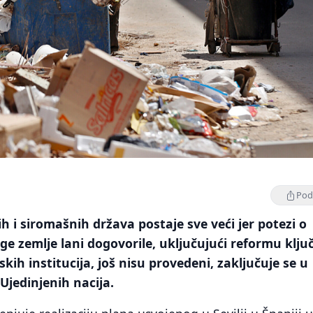
Podi
h i siromašnih država postaje sve veći jer potezi o
e zemlje lani dogovorile, uključujući reformu klju
skih institucija, još nisu provedeni, zaključuje se u
Ujedinjenih nacija.