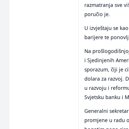
razmatranja sve vi
poručio je.
U izvještaju se ka
barijere te ponovlj
Na prošlogodišnjoj 
i Sjedinjenih Ameri
sporazum, čiji je c
dolara za razvoj.
u razvoju i reform
Svjetsku banku i 
Generalni sekretar
promjene u radu ov