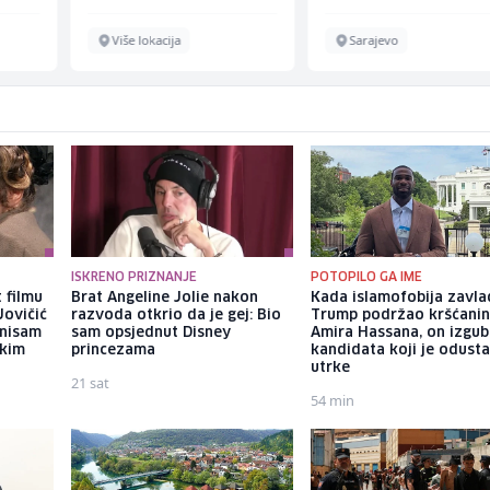
Više lokacija
Sarajevo
ISKRENO PRIZNANJE
POTOPILO GA IME
 filmu
Brat Angeline Jolie nakon
Kada islamofobija zavla
Jovičić
razvoda otkrio da je gej: Bio
Trump podržao kršćani
 nisam
sam opsjednut Disney
Amira Hassana, on izgub
ekim
princezama
kandidata koji je odust
utrke
21 sat
54 min