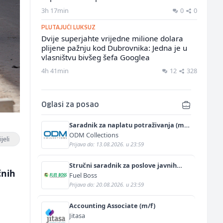
3h 17min
0
0
PLUTAJUĆI LUKSUZ
Dvije superjahte vrijedne milione dolara
plijene pažnju kod Dubrovnika: Jedna je u
vlasništvu bivšeg šefa Googlea
4h 41min
12
328
Oglasi za posao
Saradnik za naplatu potraživanja (m/
ž)
ODM Collections
jeli
Prijava do: 13.08.2026. u 23:59
Stručni saradnik za poslove javnih
čnih
nabavki (m/ž)
Fuel Boss
Prijava do: 20.08.2026. u 23:59
Accounting Associate (m/f)
Jitasa