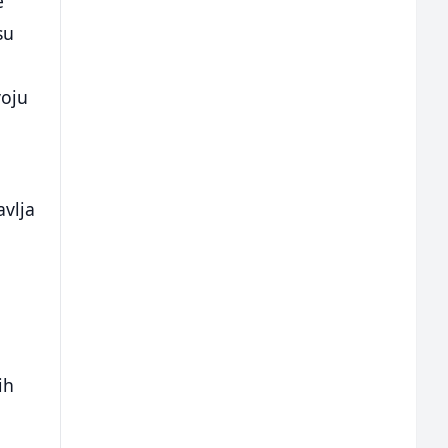
e
su
voju
avlja
ih