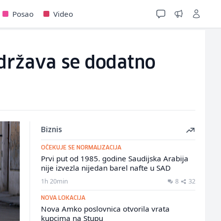
Posao
Video
 država se dodatno
Biznis
OČEKUJE SE NORMALIZACIJA
Prvi put od 1985. godine Saudijska Arabija
nije izvezla nijedan barel nafte u SAD
1h 20min
8
32
NOVA LOKACIJA
Nova Amko poslovnica otvorila vrata
kupcima na Stupu