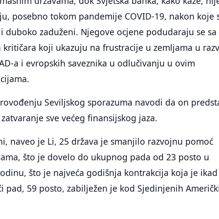
mašnim državama, dok Svjetska banka, kako kaže, nij
siju, posebno tokom pandemije COVID-19, nakon koje 
ali duboko zaduženi. Njegove ocjene podudaraju se sa
 kritičara koji ukazuju na frustracije u zemljama u raz
AD-a i evropskih saveznika u odlučivanju u ovim
ucijama.
 provođenju Seviljskog sporazuma navodi da on predst
 zatvaranje sve većeg finansijskog jaza.
ni, naveo je Li, 25 država je smanjilo razvojnu pomoć
jama, što je dovelo do ukupnog pada od 23 posto u
dinu, što je najveća godišnja kontrakcija koja je ikad
ći pad, 59 posto, zabilježen je kod Sjedinjenih Američk