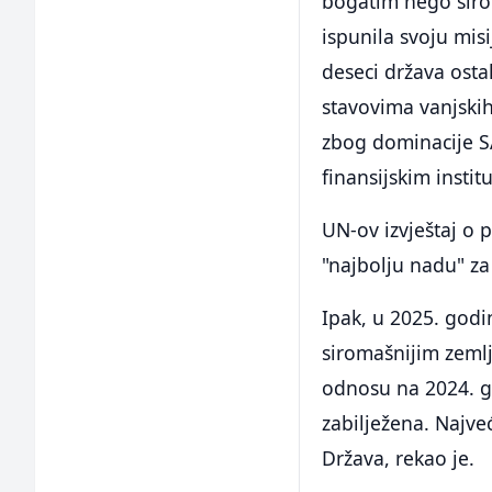
bogatim nego siro
ispunila svoju mi
deseci država ost
stavovima vanjskih
zbog dominacije S
finansijskim instit
UN-ov izvještaj o
"najbolju nadu" za
Ipak, u 2025. godi
siromašnijim zeml
odnosu na 2024. go
zabilježena. Najve
Država, rekao je.