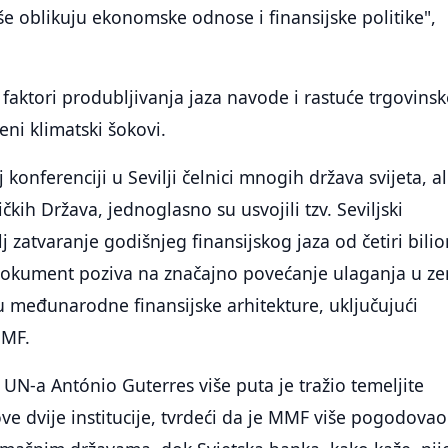
še oblikuju ekonomske odnose i finansijske politike",
o faktori produbljivanja jaza navode i rastuće trgovins
eni klimatski šokovi.
konferenciji u Sevilji čelnici mnogih država svijeta, al
čkih Država, jednoglasno su usvojili tzv. Seviljski
ilj zatvaranje godišnjeg finansijskog jaza od četiri bili
 Dokument poziva na značajno povećanje ulaganja u ze
u međunarodne finansijske arhitekture, uključujući
MMF.
 UN-a António Guterres više puta je tražio temeljite
e dvije institucije, tvrdeći da je MMF više pogodovao