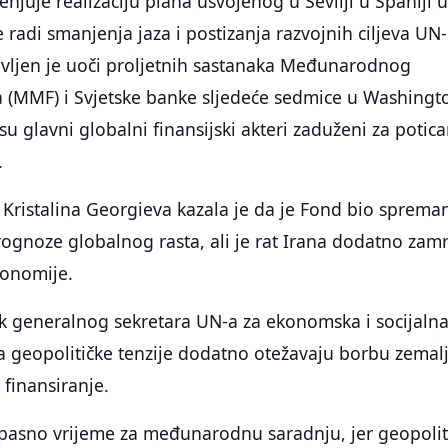
cjenjuje realizaciju plana usvojenog u Sevilji u Španiji 
 radi smanjenja jaza i postizanja razvojnih ciljeva UN
avljen je uoči proljetnih sastanaka Međunarodnog
(MMF) i Svjetske banke sljedeće sedmice u Washingt
e su glavni globalni finansijski akteri zaduženi za potic
.
Kristalina Georgieva kazala je da je Fond bio sprema
prognoze globalnog rasta, ali je rat Irana dodatno zam
konomije.
ik generalnog sekretara UN-a za ekonomska i socijaln
da geopolitičke tenzije dodatno otežavaju borbu zemal
 finansiranje.
opasno vrijeme za međunarodnu saradnju, jer geopolit