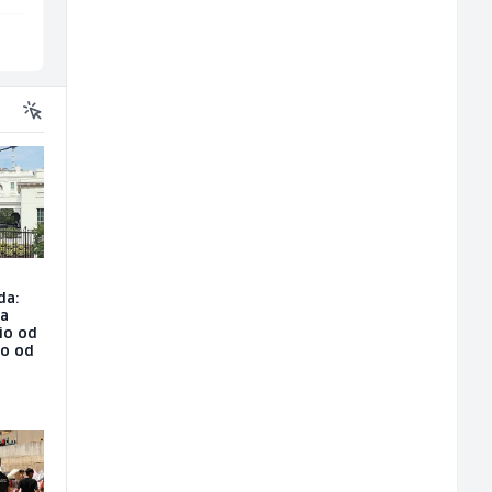
Više lokacija
Više lokacija
da:
na
io od
ao od