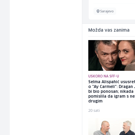
Sarajevo
Sarajevo
Možda vas zanima
USKORO NA SFF-U
Selma Alispahić ususret
o "Ay Carmeli": Dragan 
bi bio ponosan; nikada
pomislila da igram s n
drugim
20 sati