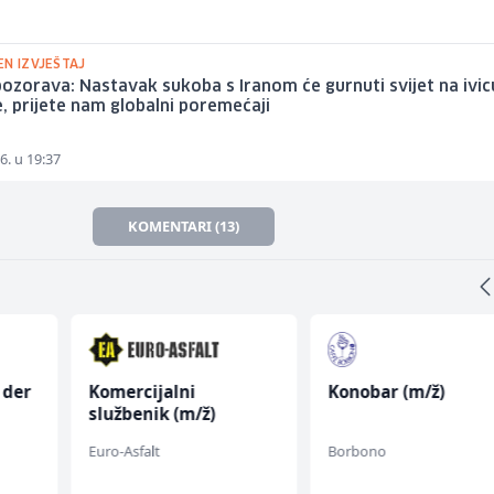
EN IZVJEŠTAJ
zorava: Nastavak sukoba s Iranom će gurnuti svijet na ivic
e, prijete nam globalni poremećaji
6. u 19:37
KOMENTARI (13)
 der
Komercijalni
Konobar (m/ž)
službenik (m/ž)
w)
Euro-Asfalt
Borbono