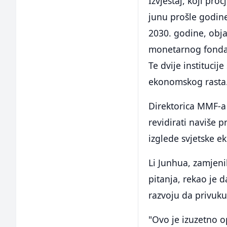
Izvještaj, koji pro
junu prošle godine
2030. godine, obj
monetarnog fonda 
Te dvije institucij
ekonomskog rasta
Direktorica MMF-a 
revidirati naviše 
izglede svjetske e
Li Junhua, zamjen
pitanja, rekao je 
razvoju da privuku
"Ovo je izuzetno 