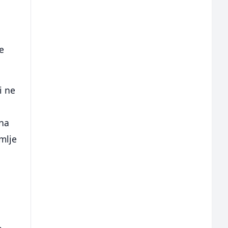
ke
i ne
ona
mlje