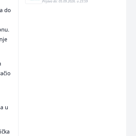
u
Prijava do: 05.09.2026. u 23:59
-a do
onu.
anje
n
račio
a
ja u
ička