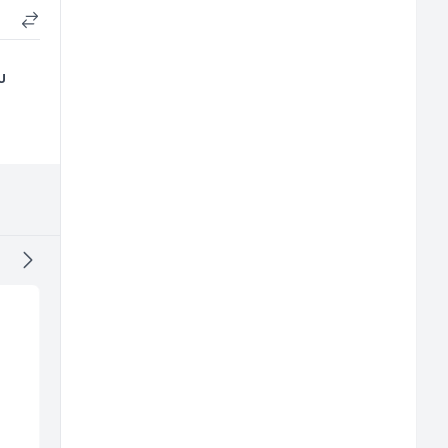
u
Mašinski inženjer (m/
Prodavač u školskoj
ž)
kantini (ž)
Euro-Asfalt
Slatko i Slano