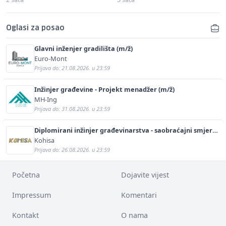
Oglasi za posao
Glavni inženjer gradilišta (m/ž)
Euro-Mont
Prijava do: 21.08.2026. u 23:59
Inžinjer građevine - Projekt menadžer (m/ž)
MH-Ing
Prijava do: 31.08.2026. u 23:59
Diplomirani inžinjer građevinarstva - saobraćajni smjer
(m/ž)
Kohisa
Prijava do: 26.08.2026. u 23:59
Početna
Dojavite vijest
Impressum
Komentari
Kontakt
O nama