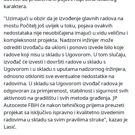
karaktera.
"Uzimajući u obzir da je izvođenje glavnih radova na
mostu Počitelj još uvijek u toku, pojava ovakvih
nedostataka nije neuobičajena imajući u vidu veličinu i
kompleksnost projekta. Nadzorni inžinjer može
odrediti izvođaču da ukloni i ponovo izvede bilo koje
radove koji nisu u skladu s Ugovorom. U tom slučaju,
izvođač će izvesti i dovršiti radove u skladu s
Ugovorom i u skladu s uputama nadzornog inžinjera,
odnosno otkloniti sve eventualne nedostatke na
radovima. U skladu sa Ugovorom izvođač radova je
odgovoran za primjerenost, stabilnost i sigurnost svih
aktivnosti na gradilištu i svih metoda građenja. JP
Autoceste FBiH će nakon tehničkog prijema preuzeti
projekat sa isključivo ispravno i kvalitetno izvedenim
radovima u skladu sa svim pravilima struke", kazao je
Lasić.