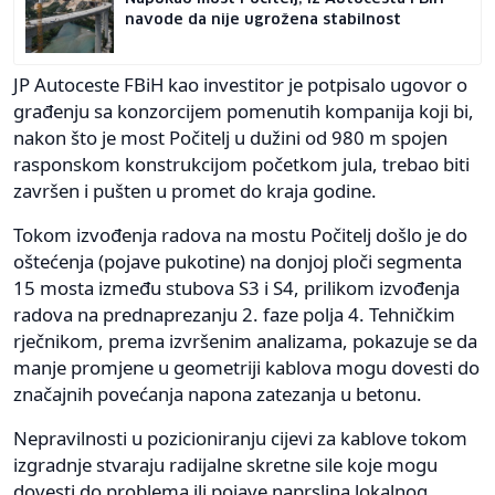
navode da nije ugrožena stabilnost
JP Autoceste FBiH kao investitor je potpisalo ugovor o
građenju sa konzorcijem pomenutih kompanija koji bi,
nakon što je most Počitelj u dužini od 980 m spojen
rasponskom konstrukcijom početkom jula, trebao biti
završen i pušten u promet do kraja godine.
Tokom izvođenja radova na mostu Počitelj došlo je do
oštećenja (pojave pukotine) na donjoj ploči segmenta
15 mosta između stubova S3 i S4, prilikom izvođenja
radova na prednaprezanju 2. faze polja 4. Tehničkim
rječnikom, prema izvršenim analizama, pokazuje se da
manje promjene u geometriji kablova mogu dovesti do
značajnih povećanja napona zatezanja u betonu.
Nepravilnosti u pozicioniranju cijevi za kablove tokom
izgradnje stvaraju radijalne skretne sile koje mogu
dovesti do problema ili pojave naprslina lokalnog