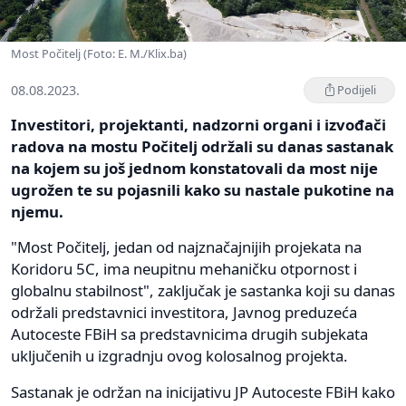
Most Počitelj (Foto: E. M./Klix.ba)
08.08.2023.
Podijeli
Investitori, projektanti, nadzorni organi i izvođači
radova na mostu Počitelj održali su danas sastanak
na kojem su još jednom konstatovali da most nije
ugrožen te su pojasnili kako su nastale pukotine na
njemu.
"Most Počitelj, jedan od najznačajnijih projekata na
Koridoru 5C, ima neupitnu mehaničku otpornost i
globalnu stabilnost", zaključak je sastanka koji su danas
održali predstavnici investitora, Javnog preduzeća
Autoceste FBiH sa predstavnicima drugih subjekata
uključenih u izgradnju ovog kolosalnog projekta.
Sastanak je održan na inicijativu JP Autoceste FBiH kako