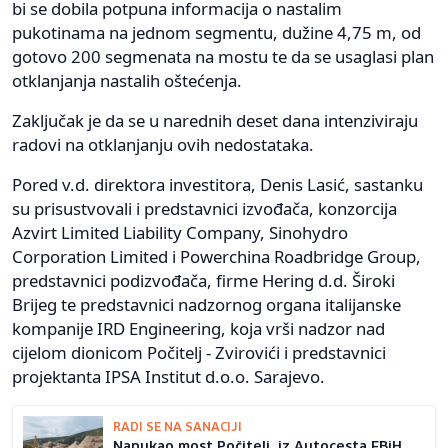
bi se dobila potpuna informacija o nastalim
pukotinama na jednom segmentu, dužine 4,75 m, od
gotovo 200 segmenata na mostu te da se usaglasi plan
otklanjanja nastalih oštećenja.
Zaključak je da se u narednih deset dana intenziviraju
radovi na otklanjanju ovih nedostataka.
Pored v.d. direktora investitora, Denis Lasić, sastanku
su prisustvovali i predstavnici izvođača, konzorcija
Azvirt Limited Liability Company, Sinohydro
Corporation Limited i Powerchina Roadbridge Group,
predstavnici podizvođača, firme Hering d.d. Široki
Brijeg te predstavnici nadzornog organa italijanske
kompanije IRD Engineering, koja vrši nadzor nad
cijelom dionicom Počitelj - Zvirovići i predstavnici
projektanta IPSA Institut d.o.o. Sarajevo.
RADI SE NA SANACIJI
Napukao most Počitelj, iz Autocesta FBiH