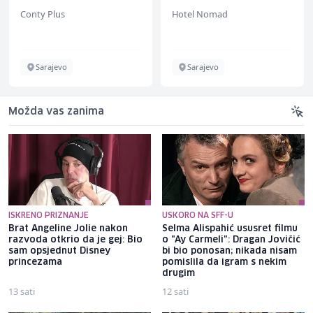
Conty Plus
Hotel Nomad
Sarajevo
Sarajevo
Možda vas zanima
ISKRENO PRIZNANJE
USKORO NA SFF-U
Brat Angeline Jolie nakon
Selma Alispahić ususret filmu
razvoda otkrio da je gej: Bio
o "Ay Carmeli": Dragan Jovičić
sam opsjednut Disney
bi bio ponosan; nikada nisam
princezama
pomislila da igram s nekim
drugim
13 sati
12 sati