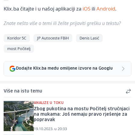
Klix.ba čitajte i u našoj aplikaciji za
iOS
ili
Android
.
Znate nešto više o temi ili želite prijaviti grešku u tekstu?
Koridor 5C
JP Autoceste FBiH
Denis Lasić
most Počitelj
Dodajte Klix.ba među omiljene izvore na Googlu
Više na istu temu
ANALIZE U TOKU
Zbog pukotina na mostu Počitelj stručnjaci
na mukama: Još nemaju pravo rješenje za
popravak
19.10.2023. u 20:33