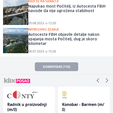
RADI SE NA SANACIJI
Napukao most Počitelj, iz Autocesta FBiH
navode da nije ugrožena stabilnost
05.08.2023. u 12:20
IMPRESIVNO ZDANJE
Autoceste FBiH objavile detalje nakon
spajanja mosta Počitelj, dug je skoro
kilometar
06.07.2023. u 15:26
KOMENTARI (110)
Radnik u proizvodnji
Konobar - Barmen (m/
(m/ž)
ž)