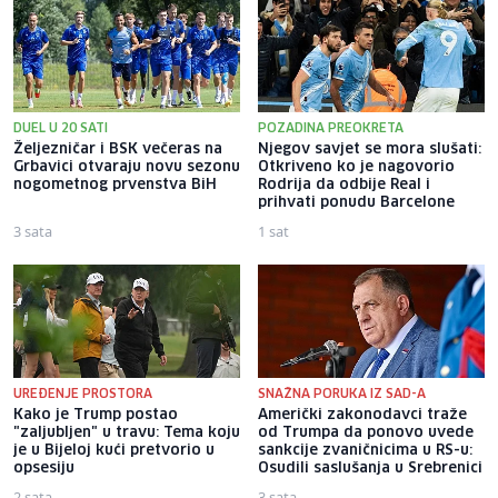
DUEL U 20 SATI
POZADINA PREOKRETA
Željezničar i BSK večeras na
Njegov savjet se mora slušati:
Grbavici otvaraju novu sezonu
Otkriveno ko je nagovorio
nogometnog prvenstva BiH
Rodrija da odbije Real i
prihvati ponudu Barcelone
3 sata
1 sat
UREĐENJE PROSTORA
SNAŽNA PORUKA IZ SAD-A
Kako je Trump postao
Američki zakonodavci traže
"zaljubljen" u travu: Tema koju
od Trumpa da ponovo uvede
je u Bijeloj kući pretvorio u
sankcije zvaničnicima u RS-u:
opsesiju
Osudili saslušanja u Srebrenici
2 sata
3 sata