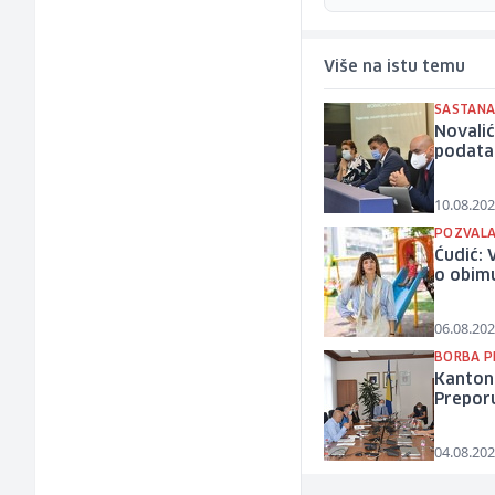
Više na istu temu
SASTANA
Novalić
podata
10.08.202
POZVAL
Ćudić: 
o obimu
06.08.202
BORBA P
Kanton 
Preporu
04.08.202