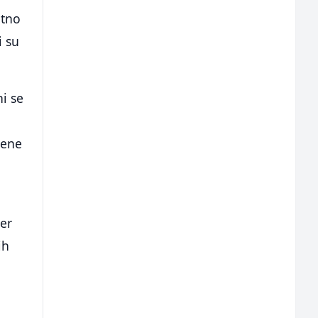
etno
i su
ni se
jene
jer
ih