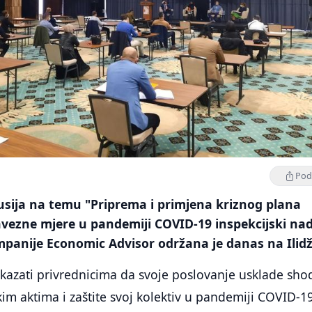
Podi
usija na temu "Priprema i primjena kriznog plana
avezne mjere u pandemiji COVID-19 inspekcijski na
mpanije Economic Advisor održana je danas na Ilidž
 ukazati privrednicima da svoje poslovanje usklade sh
im aktima i zaštite svoj kolektiv u pandemiji COVID-19