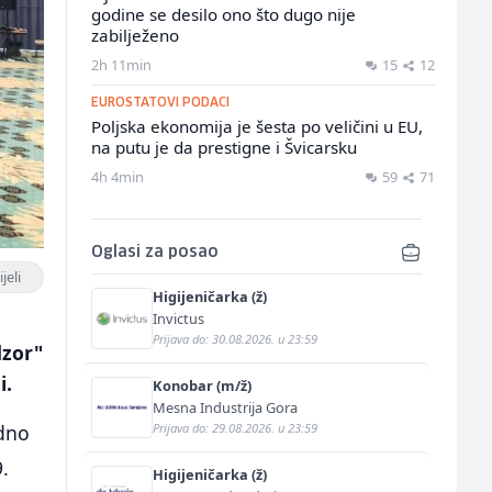
godine se desilo ono što dugo nije
zabilježeno
2h 11min
15
12
EUROSTATOVI PODACI
Poljska ekonomija je šesta po veličini u EU,
na putu je da prestigne i Švicarsku
4h 4min
59
71
Oglasi za posao
jeli
Higijeničarka (ž)
Invictus
Prijava do: 30.08.2026. u 23:59
dzor"
i.
Konobar (m/ž)
Mesna Industrija Gora
Prijava do: 29.08.2026. u 23:59
odno
.
Higijeničarka (ž)