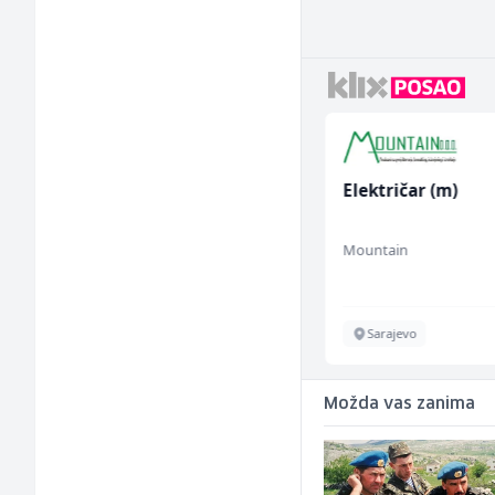
Vozač autobusa (m/ž)
Električar (m)
Travel-Trans
Mountain
Sarajevo
Sarajevo
Možda vas zanima