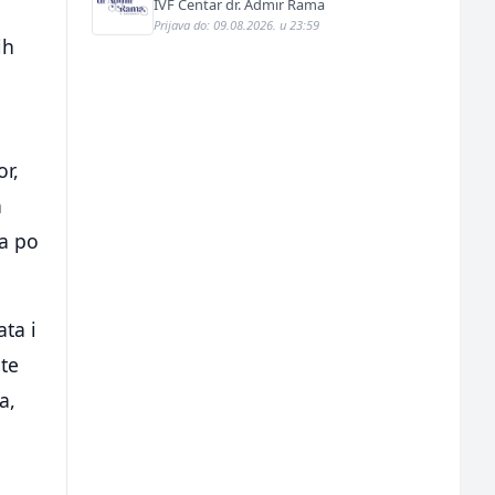
IVF Centar dr. Admir Rama
Prijava do: 09.08.2026. u 23:59
ih
or,
a
ca po
ata i
te
a,