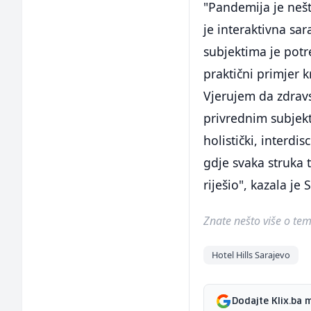
"Pandemija je nešt
je interaktivna sa
subjektima je potr
praktični primjer 
Vjerujem da zdrav
privrednim subjek
holistički, interdi
gdje svaka struka
riješio", kazala je
Znate nešto više o temi 
Hotel Hills Sarajevo
Dodajte Klix.ba 