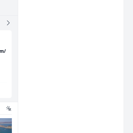
(m/
Skladišni radnik (m/ž)
Komercijalista -
Serviser kafe aparata
(m/ž)
Lidl BH
P Trade
Lepenica
Tuzla