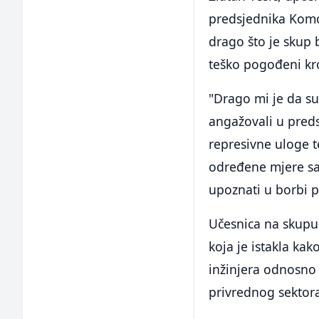
predsjednika Komor
drago što je skup 
teško pogođeni k
"Drago mi je da su
angažovali u preds
represivne uloge t
određene mjere sa k
upoznati u borbi p
Učesnica na skupu 
koja je istakla kak
inžinjera odnosno 
privrednog sektor