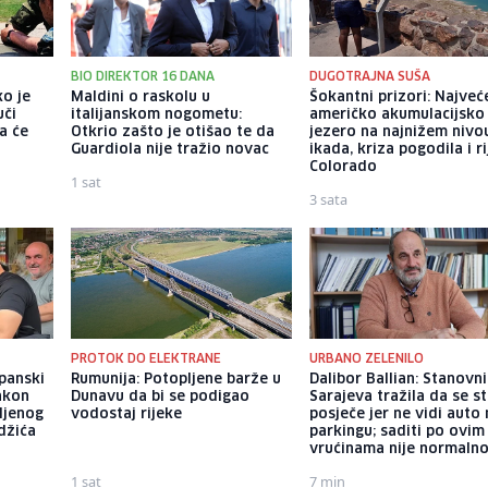
BIO DIREKTOR 16 DANA
DUGOTRAJNA SUŠA
ko je
Maldini o raskolu u
Šokantni prizori: Najveć
uči
italijanskom nogometu:
američko akumulacijsko
a će
Otkrio zašto je otišao te da
jezero na najnižem nivo
a
Guardiola nije tražio novac
ikada, kriza pogodila i r
Colorado
1 sat
3 sata
PROTOK DO ELEKTRANE
URBANO ZELENILO
apanski
Rumunija: Potopljene barže u
Dalibor Ballian: Stanovn
akon
Dunavu da bi se podigao
Sarajeva tražila da se s
ljenog
vodostaj rijeke
posječe jer ne vidi auto
džića
parkingu; saditi po ovim
vrućinama nije normaln
1 sat
7 min