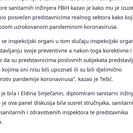
e sanitarnih inžinjera FBiH kazao je kako mu je izuz
bio posvećen predstavnicima realnog sektora kako koj
rozom uzrokovanom pandeminom koronavirusa.
 se inspekcijski organi u tom slučaju inspekcijski orga
tavljanju svoje preventivne a nakon toga korektivne i
e da su predstavnicima poslovnih subjekata predstavl
ojima oni nisu bili upoznati ili su bili djelimično
rotiv pandemije koronavirusa", kazao je Tešić.
je bila i Eldina Smječanin, diplomirani sanitarni inžin
o je ova panel diskusija bila susret stručnjaka, sanitarn
sanitarnih i zdravstvenih inspektora te predstavnika
a.