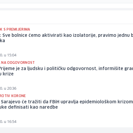
K S PREMIJERIMA
: Sve bolnice ćemo aktivirati kao izolatorije, pravimo jednu 
ka
0. u 15:04
A NA ODGOVORNOST
Vrijeme je za ljudsku i političku odgovornost, informišite gr
 krize
0. u 20:36
ROTIV KORONE
Sarajevo će tražiti da FBiH upravlja epidemiološkom krizom
ke definisati kao naredbe
0. u 16:54