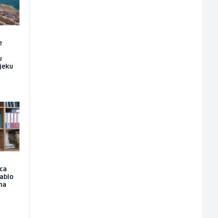
e
u
ijeku
ica
tablo
 na
o