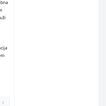
rebna
im
uži
cija
lem