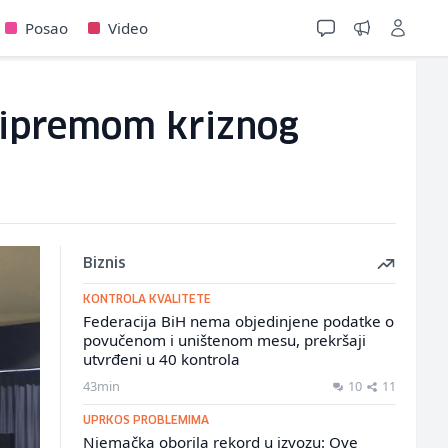
Posao
Video
pripremom kriznog
Biznis
KONTROLA KVALITETE
Federacija BiH nema objedinjene podatke o
povučenom i uništenom mesu, prekršaji
utvrđeni u 40 kontrola
43min
10
11
UPRKOS PROBLEMIMA
Njemačka oborila rekord u izvozu: Ove