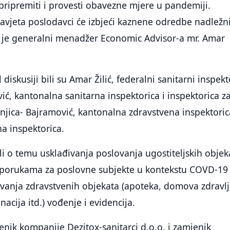
ripremiti i provesti obavezne mjere u pandemiji.
avjeta poslodavci će izbjeći kaznene odredbe nadležn
o je generalni menadžer Economic Advisor-a mr. Amar
diskusiji bili su Amar Žilić, federalni sanitarni inspekt
, kantonalna sanitarna inspektorica i inspektorica z
njica- Bajramović, kantonalna zdravstvena inspektori
na inspektorica.
ili o temu usklađivanja poslovanja ugostiteljskih objek
reporukama za poslovne subjekte u kontekstu COVD-19 
vanja zdravstvenih objekata (apoteka, domova zdravlj
acija itd.) vođenje i evidencija.
lenik kompanije Dezitox-sanitarci d.o.o. i zamjenik