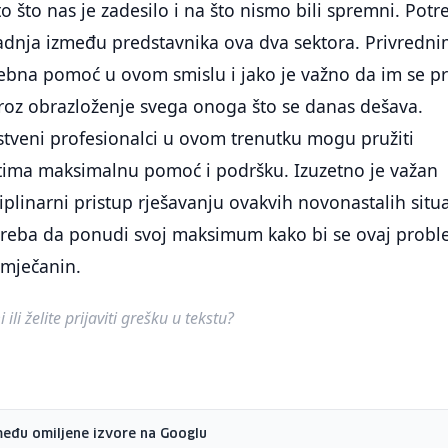
o što nas je zadesilo i na što nismo bili spremni. Pot
radnja između predstavnika ova dva sektora. Privredn
ebna pomoć u ovom smislu i jako je važno da im se pr
kroz obrazloženje svega onoga što se danas dešava.
stveni profesionalci u ovom trenutku mogu pružiti
tima maksimalnu pomoć i podršku. Izuzetno je važan
sciplinarni pristup rješavanju ovakvih novonastalih situa
 treba da ponudi svoj maksimum kako bi se ovaj prob
 Smječanin.
ili želite prijaviti grešku u tekstu?
među omiljene izvore na Googlu