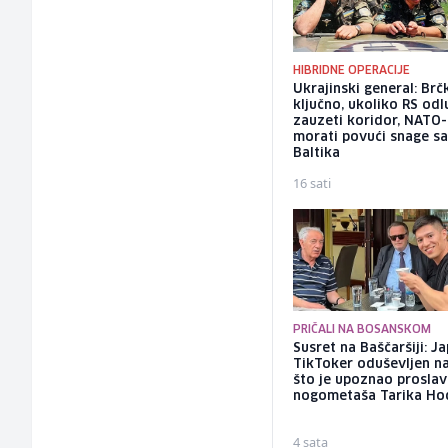
HIBRIDNE OPERACIJE
Ukrajinski general: Brč
ključno, ukoliko RS odl
zauzeti koridor, NATO-
morati povući snage s
Baltika
16 sati
PRIČALI NA BOSANSKOM
Susret na Baščaršiji: J
TikToker oduševljen n
što je upoznao proslav
nogometaša Tarika Ho
4 sata