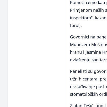
Pomoći ćemo kao p
Primjenom naših s
inspektora", kaza
Ibrulj.
Govornici na panel 
Munevera Mušinović
hranu i Jasmina Hr
ovlaštenju sanitar
Panelisti su govor
tržnih centara, p
usklađivanje poslo
stomatoloških ordin
Zlatan Tešić, upos